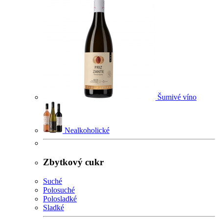
Šumivé víno
Nealkoholické
Zbytkový cukr
Suché
Polosuché
Polosladké
Sladké