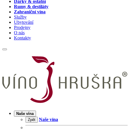
Dárky & ostatní
Rumy & destiláty
Zahraniční vína
Služby
Ubytování
Prodejny
O nás
Kontakty
Naše vína
Naše vína
Zpět