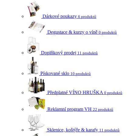
Dárkové poukazy
6 produktů
Degustace & kurzy o víně
0 produktů
Doplňkový prodej
11 produktů
Pískované sklo
10 produktů
Předplatné VÍNO HRUŠKA
0 produktů
Reklamní program VH
22 produktů
Sklenice, koštýře & karafy
11 produktů