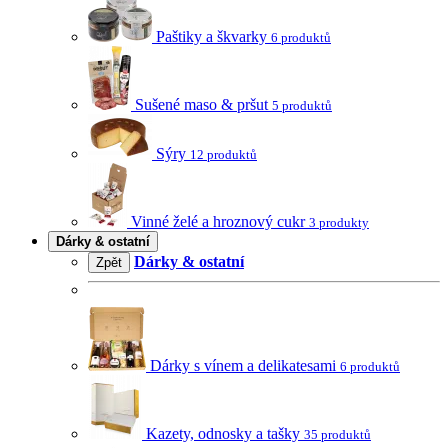
Paštiky a škvarky
6 produktů
Sušené maso & pršut
5 produktů
Sýry
12 produktů
Vinné želé a hroznový cukr
3 produkty
Dárky & ostatní
Dárky & ostatní
Zpět
Dárky s vínem a delikatesami
6 produktů
Kazety, odnosky a tašky
35 produktů