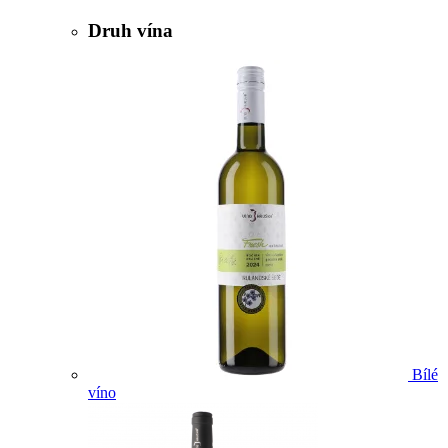
Druh vína
Bílé
víno