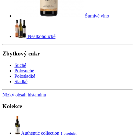
Šumivé víno
Nealkoholické
Zbytkový cukr
Suché
Polosuché
Polosladké
Sladké
Nízký obsah histaminu
Kolekce
Authentic collection
1 produkt