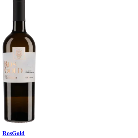
RosGold