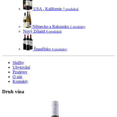
USA - Kalifornie
7 produktů
Německo a Rakousko
2 produkty
Nový Zéland
0 produktů
Španělsko
4 produkty
Služby
Ubytování
Prodejny
O nás
Kontakty
Druh vína