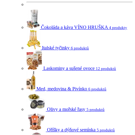
Čokoláda a káva VÍNO HRUŠKA
4 produkty
Italské tyčinky
6 produktů
Laskominy a sušené ovoce
12 produktů
Med, medovina & Pivínko
6 produktů
Olivy a mořské řasy
5 produktů
Oříšky a dýňové semínka
5 produktů