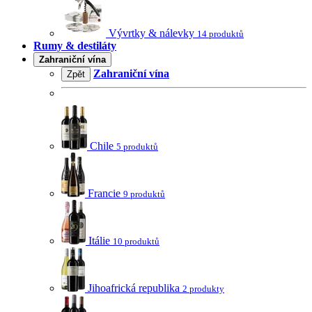
Vývrtky & nálevky
14 produktů
Rumy & destiláty
Zahraniční vína
Zahraniční vína
Zpět
Chile
5 produktů
Francie
9 produktů
Itálie
10 produktů
Jihoafrická republika
2 produkty