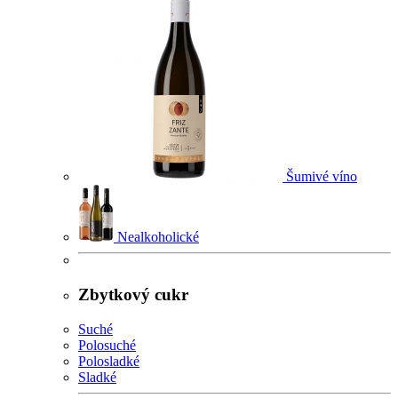
Šumivé víno
Nealkoholické
Zbytkový cukr
Suché
Polosuché
Polosladké
Sladké