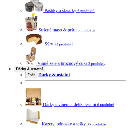
Paštiky a škvarky
6 produktů
Sušené maso & pršut
5 produktů
Sýry
12 produktů
Vinné želé a hroznový cukr
3 produkty
Dárky & ostatní
Dárky & ostatní
Zpět
Dárky s vínem a delikatesami
6 produktů
Kazety, odnosky a tašky
35 produktů