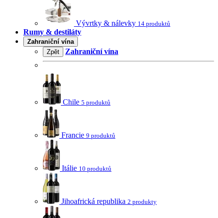
Vývrtky & nálevky
14 produktů
Rumy & destiláty
Zahraniční vína
Zahraniční vína
Zpět
Chile
5 produktů
Francie
9 produktů
Itálie
10 produktů
Jihoafrická republika
2 produkty