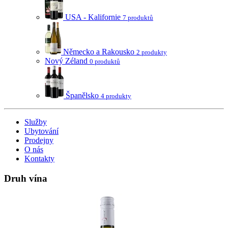
USA - Kalifornie
7 produktů
Německo a Rakousko
2 produkty
Nový Zéland
0 produktů
Španělsko
4 produkty
Služby
Ubytování
Prodejny
O nás
Kontakty
Druh vína