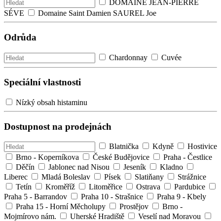
DOMAINE JEAN-PIERRE
SÉVE
Domaine Saint Damien SAUREL Joe
Odrůda
Chardonnay
Cuvée
Speciální vlastnosti
Nízký obsah histaminu
Dostupnost na prodejnách
Blatnička
Kdyně
Hostivice
Brno - Koperníkova
České Budějovice
Praha - Čestlice
Děčín
Jablonec nad Nisou
Jeseník
Kladno
Liberec
Mladá Boleslav
Písek
Slatiňany
Strážnice
Tetín
Kroměříž
Litoměřice
Ostrava
Pardubice
Praha 5 - Barrandov
Praha 10 - Strašnice
Praha 9 - Kbely
Praha 15 - Horní Měcholupy
Prostějov
Brno -
Mojmírovo nám.
Uherské Hradiště
Veselí nad Moravou