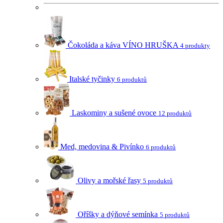
Čokoláda a káva VÍNO HRUŠKA
4 produkty
Italské tyčinky
6 produktů
Laskominy a sušené ovoce
12 produktů
Med, medovina & Pivínko
6 produktů
Olivy a mořské řasy
5 produktů
Oříšky a dýňové semínka
5 produktů