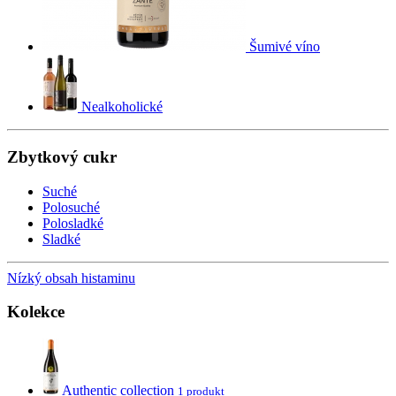
Šumivé víno
Nealkoholické
Zbytkový cukr
Suché
Polosuché
Polosladké
Sladké
Nízký obsah histaminu
Kolekce
Authentic collection
1 produkt