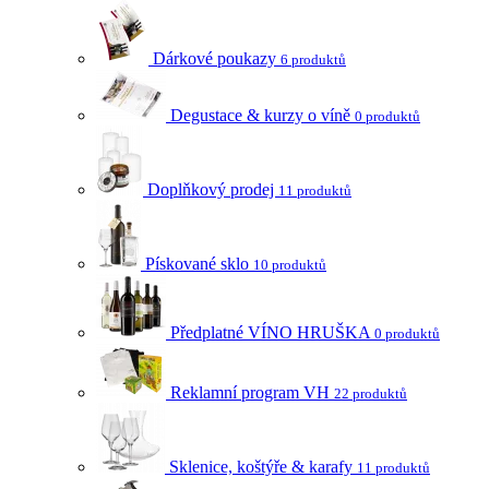
Dárkové poukazy
6 produktů
Degustace & kurzy o víně
0 produktů
Doplňkový prodej
11 produktů
Pískované sklo
10 produktů
Předplatné VÍNO HRUŠKA
0 produktů
Reklamní program VH
22 produktů
Sklenice, koštýře & karafy
11 produktů