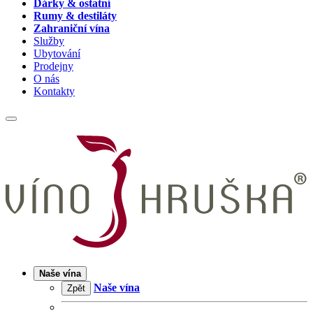
Dárky & ostatní
Rumy & destiláty
Zahraniční vína
Služby
Ubytování
Prodejny
O nás
Kontakty
Naše vína
Naše vína
Zpět