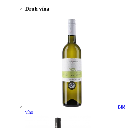
Druh vína
Bílé
víno