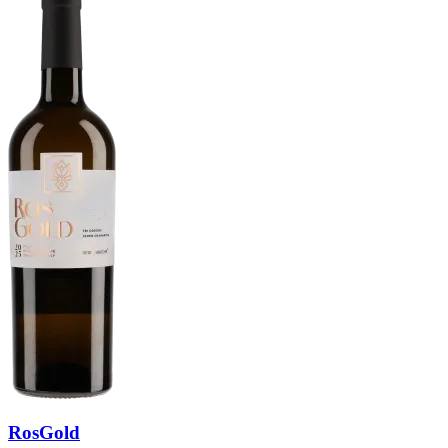
RosGold