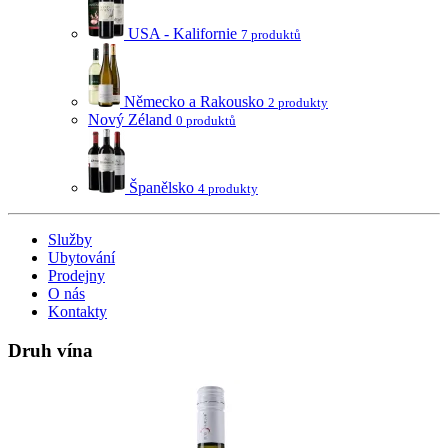
USA - Kalifornie
7 produktů
Německo a Rakousko
2 produkty
Nový Zéland
0 produktů
Španělsko
4 produkty
Služby
Ubytování
Prodejny
O nás
Kontakty
Druh vína