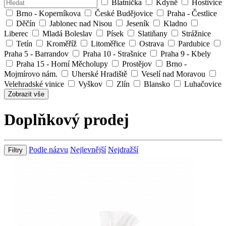
Blatnička
Kdyně
Hostivice
Brno - Koperníkova
České Budějovice
Praha - Čestlice
Děčín
Jablonec nad Nisou
Jeseník
Kladno
Liberec
Mladá Boleslav
Písek
Slatiňany
Strážnice
Tetín
Kroměříž
Litoměřice
Ostrava
Pardubice
Praha 5 - Barrandov
Praha 10 - Strašnice
Praha 9 - Kbely
Praha 15 - Horní Měcholupy
Prostějov
Brno -
Mojmírovo nám.
Uherské Hradiště
Veselí nad Moravou
Velehradské vinice
Vyškov
Zlín
Blansko
Luhačovice
Zobrazit vše
Doplňkový prodej
Podle názvu
Nejlevnější
Nejdražší
Filtry