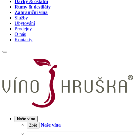
Dárky & ostatní
Rumy & destiláty
Zahraniční vína
Služby
Ubytování
Prodejny
O nás
Kontakty
Naše vína
Naše vína
Zpět