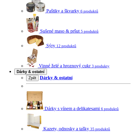
Paštiky a škvarky
6 produktů
Sušené maso & pršut
5 produktů
Sýry
12 produktů
Vinné želé a hroznový cukr
3 produkty
Dárky & ostatní
Dárky & ostatní
Zpět
Dárky s vínem a delikatesami
6 produktů
Kazety, odnosky a tašky
35 produktů