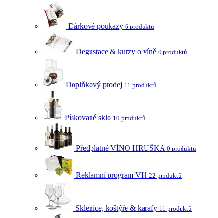
Dárkové poukazy
6 produktů
Degustace & kurzy o víně
0 produktů
Doplňkový prodej
11 produktů
Pískované sklo
10 produktů
Předplatné VÍNO HRUŠKA
0 produktů
Reklamní program VH
22 produktů
Sklenice, koštýře & karafy
11 produktů