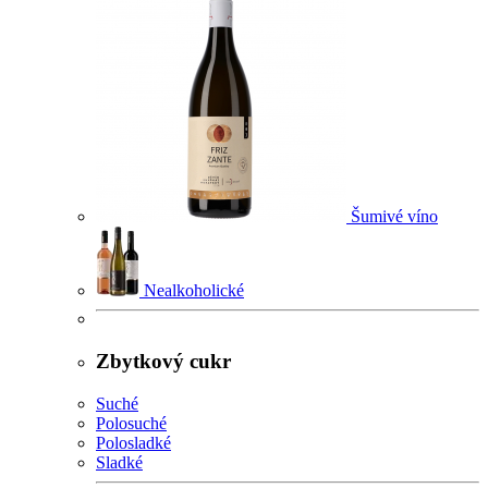
Šumivé víno
Nealkoholické
Zbytkový cukr
Suché
Polosuché
Polosladké
Sladké