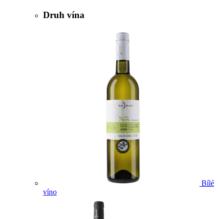
Druh vína
Bílé
víno