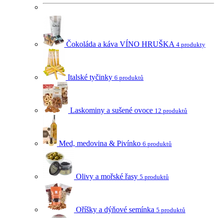
Čokoláda a káva VÍNO HRUŠKA
4 produkty
Italské tyčinky
6 produktů
Laskominy a sušené ovoce
12 produktů
Med, medovina & Pivínko
6 produktů
Olivy a mořské řasy
5 produktů
Oříšky a dýňové semínka
5 produktů