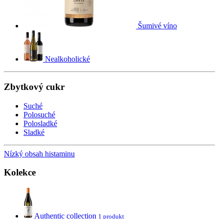
Šumivé víno
Nealkoholické
Zbytkový cukr
Suché
Polosuché
Polosladké
Sladké
Nízký obsah histaminu
Kolekce
Authentic collection
1 produkt