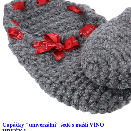
Cupáčky "univerzální" šedé s mašlí VÍNO