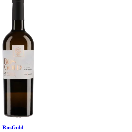
RosGold