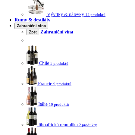
Vývrtky & nálevky
14 produktů
Rumy & destiláty
Zahraniční vína
Zahraniční vína
Zpět
Chile
5 produktů
Francie
9 produktů
Itálie
10 produktů
Jihoafrická republika
2 produkty