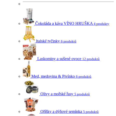
Čokoláda a káva VÍNO HRUŠKA
4 produkty
Italské tyčinky
6 produktů
Laskominy a sušené ovoce
12 produktů
Med, medovina & Pivínko
6 produktů
Olivy a mořské řasy
5 produktů
Oříšky a dýňové semínka
5 produktů