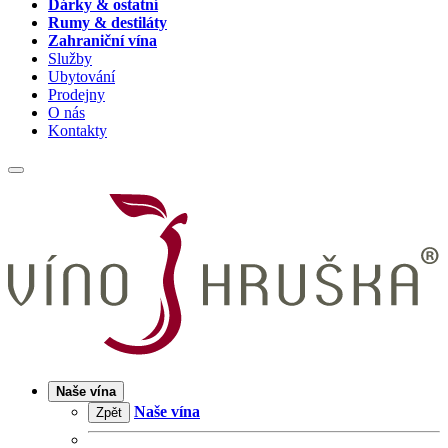
Dárky & ostatní
Rumy & destiláty
Zahraniční vína
Služby
Ubytování
Prodejny
O nás
Kontakty
Naše vína
Naše vína
Zpět