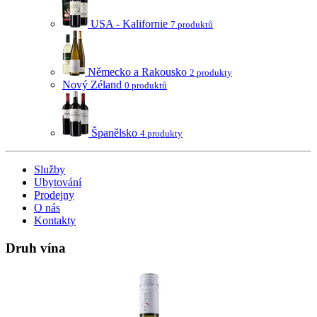
USA - Kalifornie
7 produktů
Německo a Rakousko
2 produkty
Nový Zéland
0 produktů
Španělsko
4 produkty
Služby
Ubytování
Prodejny
O nás
Kontakty
Druh vína