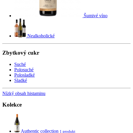
Šumivé víno
Nealkoholické
Zbytkový cukr
Suché
Polosuché
Polosladké
Sladké
Nízký obsah histaminu
Kolekce
Authentic collection
1 produkt