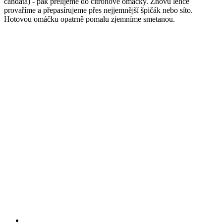
candáta) - pak přelijeme do citrónové omáčky. Znovu lehce
provaříme a přepasírujeme přes nejjemnější špičák nebo síto.
Hotovou omáčku opatrně pomalu zjemníme smetanou.