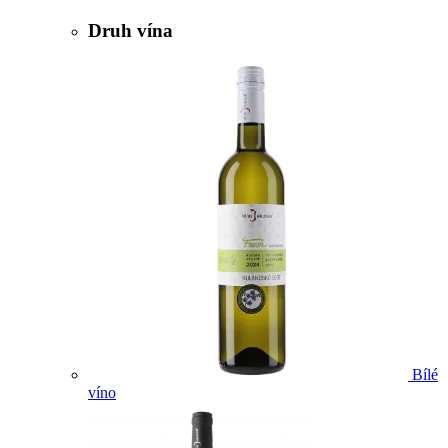
Druh vína
Bílé
víno