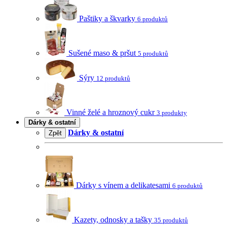
Paštiky a škvarky
6 produktů
Sušené maso & pršut
5 produktů
Sýry
12 produktů
Vinné želé a hroznový cukr
3 produkty
Dárky & ostatní
Dárky & ostatní
Zpět
Dárky s vínem a delikatesami
6 produktů
Kazety, odnosky a tašky
35 produktů