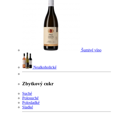
Šumivé víno
Nealkoholické
Zbytkový cukr
Suché
Polosuché
Polosladké
Sladké