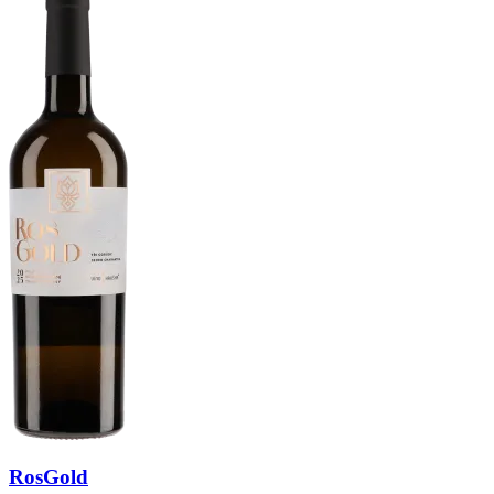
RosGold