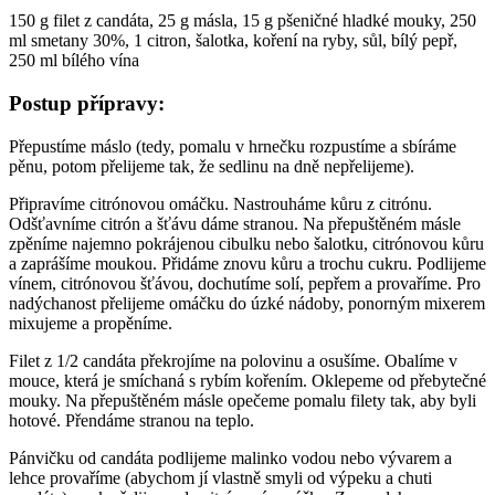
150 g filet z candáta, 25 g másla, 15 g pšeničné hladké mouky, 250
ml smetany 30%, 1 citron, šalotka, koření na ryby, sůl, bílý pepř,
250 ml bílého vína
Postup přípravy:
Přepustíme máslo (tedy, pomalu v hrnečku rozpustíme a sbíráme
pěnu, potom přelijeme tak, že sedlinu na dně nepřelijeme).
Připravíme citrónovou omáčku. Nastrouháme kůru z citrónu.
Odšťavníme citrón a šťávu dáme stranou. Na přepuštěném másle
zpěníme najemno pokrájenou cibulku nebo šalotku, citrónovou kůru
a zaprášíme moukou. Přidáme znovu kůru a trochu cukru. Podlijeme
vínem, citrónovou šťávou, dochutíme solí, pepřem a provaříme. Pro
nadýchanost přelijeme omáčku do úzké nádoby, ponorným mixerem
mixujeme a propěníme.
Filet z 1/2 candáta překrojíme na polovinu a osušíme. Obalíme v
mouce, která je smíchaná s rybím kořením. Oklepeme od přebytečné
mouky. Na přepuštěném másle opečeme pomalu filety tak, aby byli
hotové. Přendáme stranou na teplo.
Pánvičku od candáta podlijeme malinko vodou nebo vývarem a
lehce provaříme (abychom jí vlastně smyli od výpeku a chuti