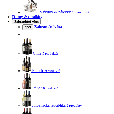
Vývrtky & nálevky
14 produktů
Rumy & destiláty
Zahraniční vína
Zahraniční vína
Zpět
Chile
5 produktů
Francie
9 produktů
Itálie
10 produktů
Jihoafrická republika
2 produkty