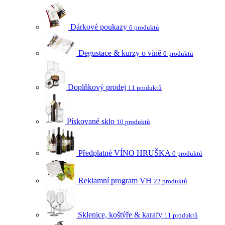
Dárkové poukazy
6 produktů
Degustace & kurzy o víně
0 produktů
Doplňkový prodej
11 produktů
Pískované sklo
10 produktů
Předplatné VÍNO HRUŠKA
0 produktů
Reklamní program VH
22 produktů
Sklenice, koštýře & karafy
11 produktů