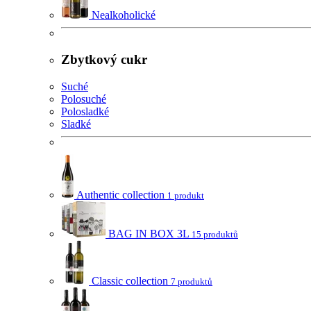
Nealkoholické
Zbytkový cukr
Suché
Polosuché
Polosladké
Sladké
Authentic collection
1 produkt
BAG IN BOX 3L
15 produktů
Classic collection
7 produktů