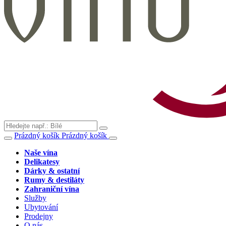
Prázdný košík
Prázdný košík
Naše vína
Delikatesy
Dárky & ostatní
Rumy & destiláty
Zahraniční vína
Služby
Ubytování
Prodejny
O nás