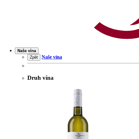
Naše vína
Naše vína
Zpět
Druh vína