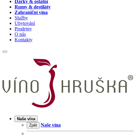
Dárky & ostatní
Rumy & destiláty
Zahraniční vína
Služby
Ubytování
Prodejny
O nás
Kontakty
Naše vína
Naše vína
Zpět