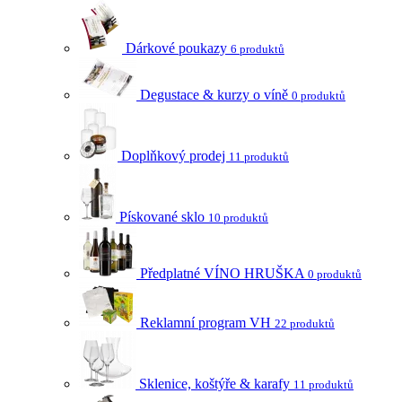
Dárkové poukazy
6 produktů
Degustace & kurzy o víně
0 produktů
Doplňkový prodej
11 produktů
Pískované sklo
10 produktů
Předplatné VÍNO HRUŠKA
0 produktů
Reklamní program VH
22 produktů
Sklenice, koštýře & karafy
11 produktů