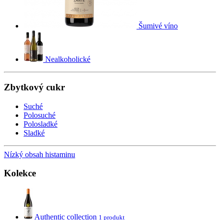
Šumivé víno
Nealkoholické
Zbytkový cukr
Suché
Polosuché
Polosladké
Sladké
Nízký obsah histaminu
Kolekce
Authentic collection
1 produkt