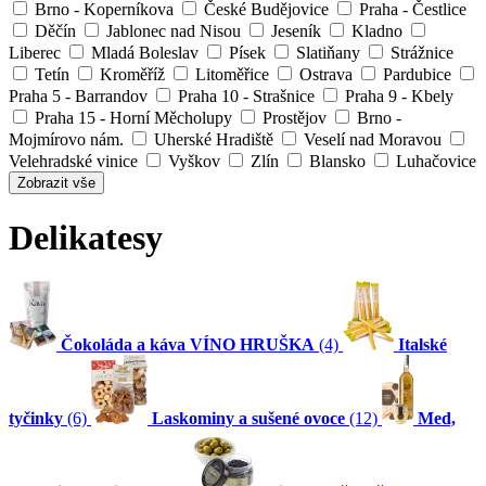
Brno - Koperníkova
České Budějovice
Praha - Čestlice
Děčín
Jablonec nad Nisou
Jeseník
Kladno
Liberec
Mladá Boleslav
Písek
Slatiňany
Strážnice
Tetín
Kroměříž
Litoměřice
Ostrava
Pardubice
Praha 5 - Barrandov
Praha 10 - Strašnice
Praha 9 - Kbely
Praha 15 - Horní Měcholupy
Prostějov
Brno -
Mojmírovo nám.
Uherské Hradiště
Veselí nad Moravou
Velehradské vinice
Vyškov
Zlín
Blansko
Luhačovice
Zobrazit vše
Delikatesy
Čokoláda a káva VÍNO HRUŠKA
(4)
Italské
tyčinky
(6)
Laskominy a sušené ovoce
(12)
Med,