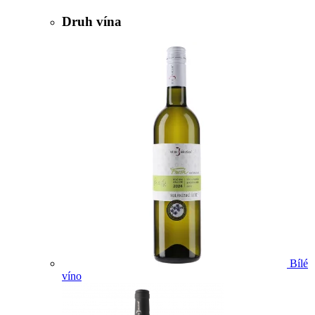
Druh vína
Bílé
víno