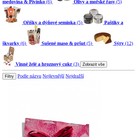
medovina & Pivínko
(6)
Olivy a mořské řasy
(5)
Oříšky a dýňové semínka
(5)
Paštiky a
škvarky
(6)
Sušené maso & pršut
(5)
Sýry
(12)
Vinné želé a hroznový cukr
(3)
Zobrazit vše
Podle názvu
Nejlevnější
Nejdražší
Filtry