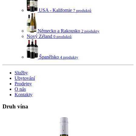
USA - Kalifornie
7 produktů
Německo a Rakousko
2 produkty
Nový Zéland
0 produktů
Španělsko
4 produkty
Služby
Ubytování
Prodejny
O nás
Kontakty
Druh vína