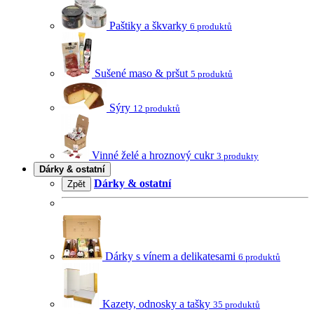
Paštiky a škvarky
6 produktů
Sušené maso & pršut
5 produktů
Sýry
12 produktů
Vinné želé a hroznový cukr
3 produkty
Dárky & ostatní
Dárky & ostatní
Zpět
Dárky s vínem a delikatesami
6 produktů
Kazety, odnosky a tašky
35 produktů