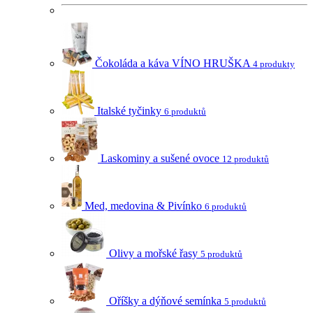
Čokoláda a káva VÍNO HRUŠKA
4 produkty
Italské tyčinky
6 produktů
Laskominy a sušené ovoce
12 produktů
Med, medovina & Pivínko
6 produktů
Olivy a mořské řasy
5 produktů
Oříšky a dýňové semínka
5 produktů