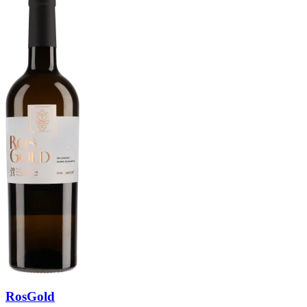
RosGold