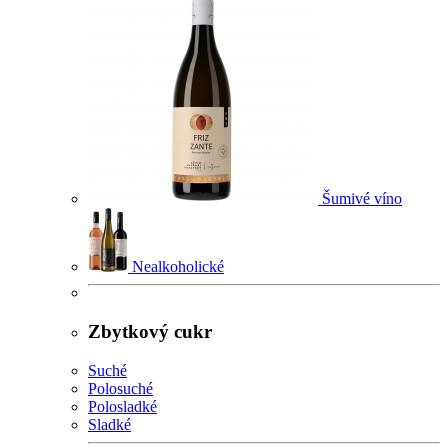
Šumivé víno
Nealkoholické
Zbytkový cukr
Suché
Polosuché
Polosladké
Sladké