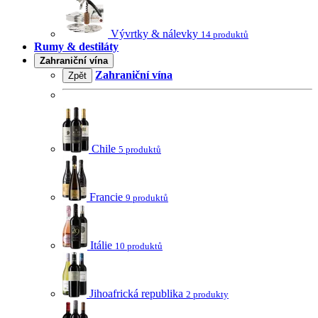
Vývrtky & nálevky
14 produktů
Rumy & destiláty
Zahraniční vína
Zahraniční vína
Zpět
Chile
5 produktů
Francie
9 produktů
Itálie
10 produktů
Jihoafrická republika
2 produkty