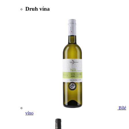
Druh vína
Bílé
víno