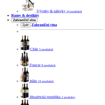
Vývrtky & nálevky
14 produktů
Rumy & destiláty
Zahraniční vína
Zahraniční vína
Zpět
Chile
5 produktů
Francie
9 produktů
Itálie
10 produktů
Jihoafrická republika
2 produkty