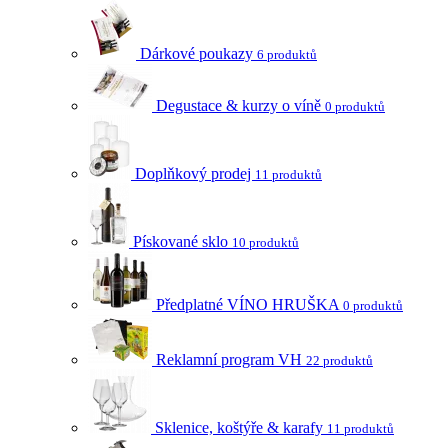
Dárkové poukazy
6 produktů
Degustace & kurzy o víně
0 produktů
Doplňkový prodej
11 produktů
Pískované sklo
10 produktů
Předplatné VÍNO HRUŠKA
0 produktů
Reklamní program VH
22 produktů
Sklenice, koštýře & karafy
11 produktů