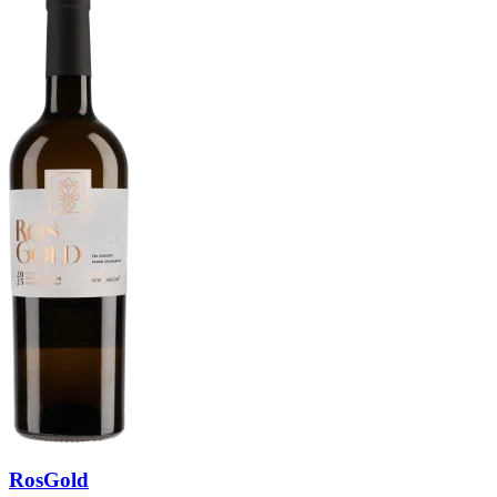
RosGold