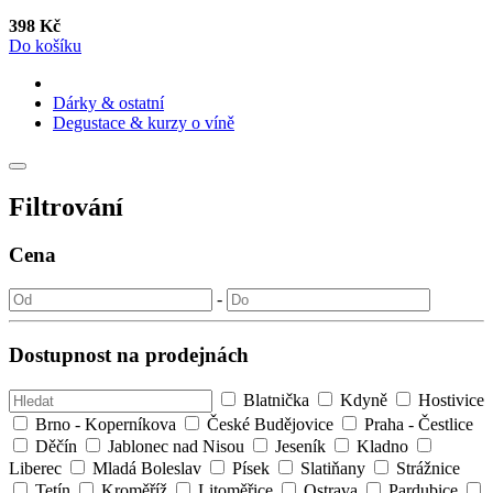
398 Kč
Do košíku
Dárky & ostatní
Degustace & kurzy o víně
Filtrování
Cena
-
Dostupnost na prodejnách
Blatnička
Kdyně
Hostivice
Brno - Koperníkova
České Budějovice
Praha - Čestlice
Děčín
Jablonec nad Nisou
Jeseník
Kladno
Liberec
Mladá Boleslav
Písek
Slatiňany
Strážnice
Tetín
Kroměříž
Litoměřice
Ostrava
Pardubice