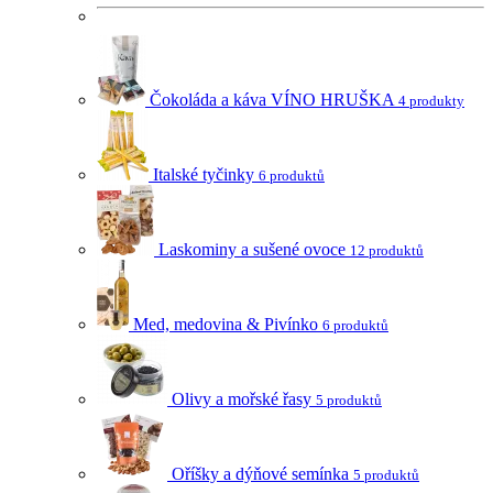
Čokoláda a káva VÍNO HRUŠKA
4 produkty
Italské tyčinky
6 produktů
Laskominy a sušené ovoce
12 produktů
Med, medovina & Pivínko
6 produktů
Olivy a mořské řasy
5 produktů
Oříšky a dýňové semínka
5 produktů