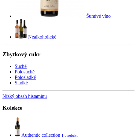
Šumivé víno
Nealkoholické
Zbytkový cukr
Suché
Polosuché
Polosladké
Sladké
Nízký obsah histaminu
Kolekce
Authentic collection
1 produkt