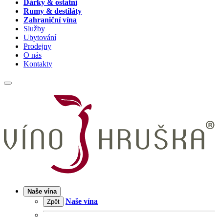
Dárky & ostatní
Rumy & destiláty
Zahraniční vína
Služby
Ubytování
Prodejny
O nás
Kontakty
Naše vína
Naše vína
Zpět