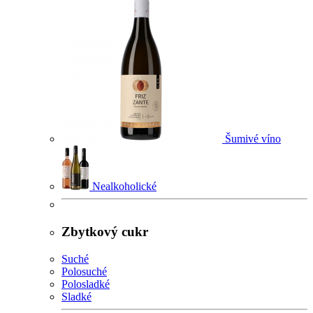
Šumivé víno
Nealkoholické
Zbytkový cukr
Suché
Polosuché
Polosladké
Sladké