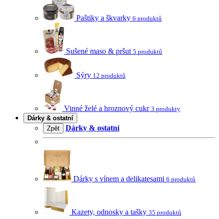
Paštiky a škvarky
6 produktů
Sušené maso & pršut
5 produktů
Sýry
12 produktů
Vinné želé a hroznový cukr
3 produkty
Dárky & ostatní
Dárky & ostatní
Zpět
Dárky s vínem a delikatesami
6 produktů
Kazety, odnosky a tašky
35 produktů