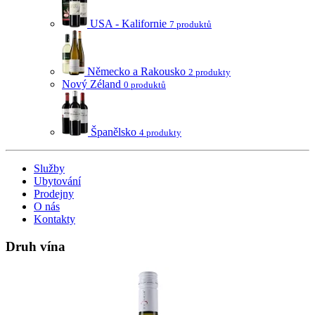
USA - Kalifornie
7 produktů
Německo a Rakousko
2 produkty
Nový Zéland
0 produktů
Španělsko
4 produkty
Služby
Ubytování
Prodejny
O nás
Kontakty
Druh vína