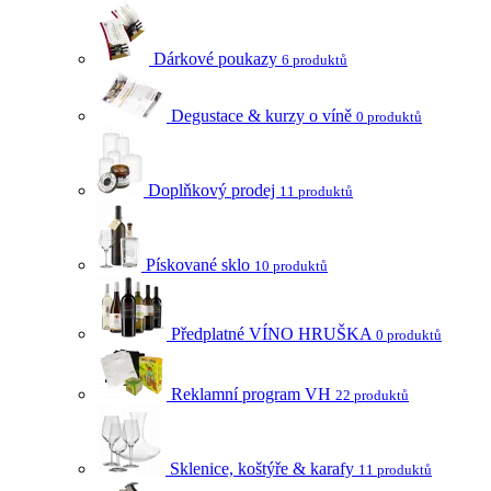
Dárkové poukazy
6 produktů
Degustace & kurzy o víně
0 produktů
Doplňkový prodej
11 produktů
Pískované sklo
10 produktů
Předplatné VÍNO HRUŠKA
0 produktů
Reklamní program VH
22 produktů
Sklenice, koštýře & karafy
11 produktů