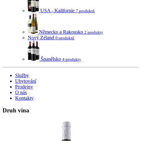
USA - Kalifornie
7 produktů
Německo a Rakousko
2 produkty
Nový Zéland
0 produktů
Španělsko
4 produkty
Služby
Ubytování
Prodejny
O nás
Kontakty
Druh vína