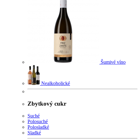
Šumivé víno
Nealkoholické
Zbytkový cukr
Suché
Polosuché
Polosladké
Sladké