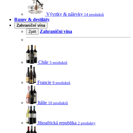
Vývrtky & nálevky
14 produktů
Rumy & destiláty
Zahraniční vína
Zahraniční vína
Zpět
Chile
5 produktů
Francie
9 produktů
Itálie
10 produktů
Jihoafrická republika
2 produkty