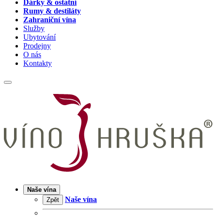
Dárky & ostatní
Rumy & destiláty
Zahraniční vína
Služby
Ubytování
Prodejny
O nás
Kontakty
Naše vína
Naše vína
Zpět