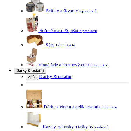
Paštiky a škvarky
6 produktů
Sušené maso & pršut
5 produktů
Sýry
12 produktů
Vinné želé a hroznový cukr
3 produkty
Dárky & ostatní
Dárky & ostatní
Zpět
Dárky s vínem a delikatesami
6 produktů
Kazety, odnosky a tašky
35 produktů