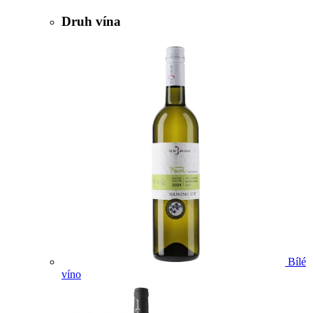
Druh vína
Bílé
víno