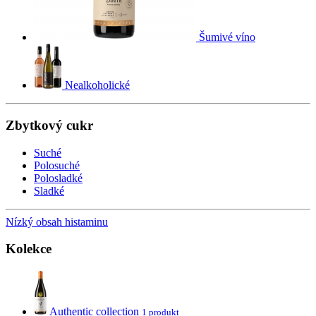
Šumivé víno
Nealkoholické
Zbytkový cukr
Suché
Polosuché
Polosladké
Sladké
Nízký obsah histaminu
Kolekce
Authentic collection
1 produkt