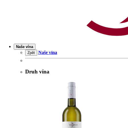
Naše vína
Naše vína
Zpět
Druh vína