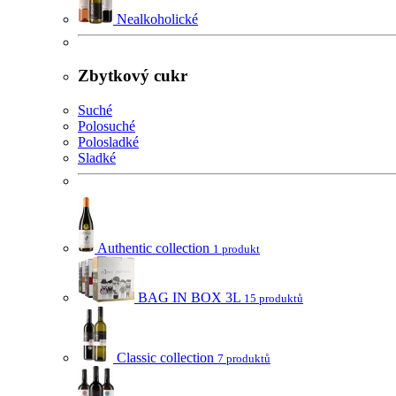
Nealkoholické
Zbytkový cukr
Suché
Polosuché
Polosladké
Sladké
Authentic collection
1 produkt
BAG IN BOX 3L
15 produktů
Classic collection
7 produktů