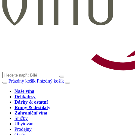
Prázdný košík
Prázdný košík
Naše vína
Delikatesy
Dárky & ostatní
Rumy & destiláty
Zahraniční vína
Služby
Ubytování
Prodejny
O nás