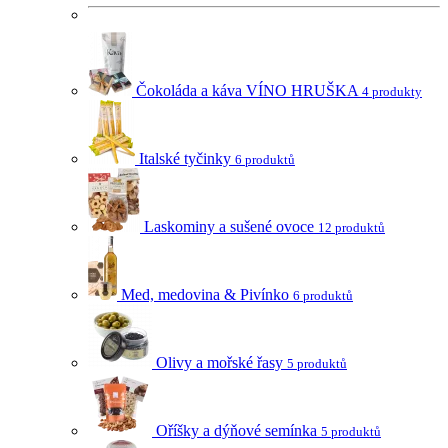
Čokoláda a káva VÍNO HRUŠKA
4 produkty
Italské tyčinky
6 produktů
Laskominy a sušené ovoce
12 produktů
Med, medovina & Pivínko
6 produktů
Olivy a mořské řasy
5 produktů
Oříšky a dýňové semínka
5 produktů