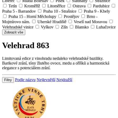
Liberec
Mladá Boleslav
Písek
Slatiňany
Strážnice
Tetín
Kroměříž
Litoměřice
Ostrava
Pardubice
Praha 5 - Barrandov
Praha 10 - Strašnice
Praha 9 - Kbely
Praha 15 - Horní Měcholupy
Prostějov
Brno -
Mojmírovo nám.
Uherské Hradiště
Veselí nad Moravou
Velehradské vinice
Vyškov
Zlín
Blansko
Luhačovice
Zobrazit vše
Velehrad 863
Limitovaná edice z vinohradu nedaleko velehradské baziliky.
Barikové zrání, tóny žlutého ovoce, medu a oříšků a harmonická
elegance s potenciálem zrání.
Podle názvu
Nejlevnější
Nejdražší
Filtry