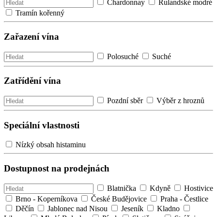
Chardonnay
Rulandské modré
Tramín kořenný
Zařazení vína
Polosuché
Suché
Zatřídění vína
Pozdní sběr
Výběr z hroznů
Speciální vlastnosti
Nízký obsah histaminu
Dostupnost na prodejnách
Blatnička
Kdyně
Hostivice
Brno - Koperníkova
České Budějovice
Praha - Čestlice
Děčín
Jablonec nad Nisou
Jeseník
Kladno