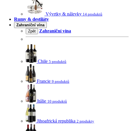
Vývrtky & nálevky
14 produktů
Rumy & destiláty
Zahraniční vína
Zahraniční vína
Zpět
Chile
5 produktů
Francie
9 produktů
Itálie
10 produktů
Jihoafrická republika
2 produkty