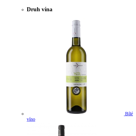
Druh vína
Bílé
víno