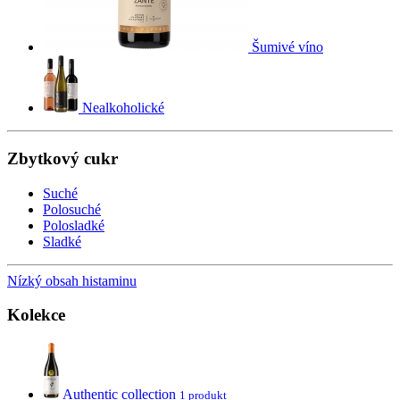
Šumivé víno
Nealkoholické
Zbytkový cukr
Suché
Polosuché
Polosladké
Sladké
Nízký obsah histaminu
Kolekce
Authentic collection
1 produkt