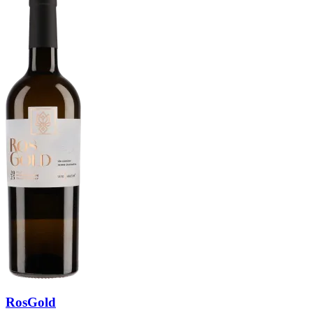
RosGold