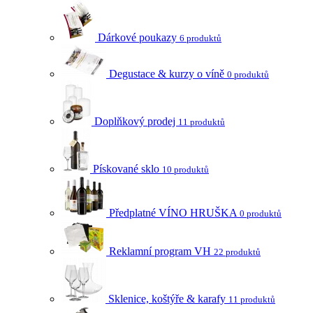
Dárkové poukazy
6 produktů
Degustace & kurzy o víně
0 produktů
Doplňkový prodej
11 produktů
Pískované sklo
10 produktů
Předplatné VÍNO HRUŠKA
0 produktů
Reklamní program VH
22 produktů
Sklenice, koštýře & karafy
11 produktů