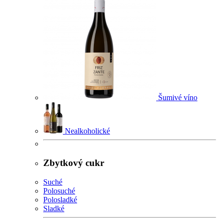
Šumivé víno
Nealkoholické
Zbytkový cukr
Suché
Polosuché
Polosladké
Sladké