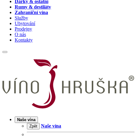
Dárky & ostatní
Rumy & destiláty
Zahraniční vína
Služby
Ubytování
Prodejny
O nás
Kontakty
Naše vína
Naše vína
Zpět