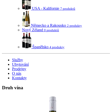
USA - Kalifornie
7 produktů
Německo a Rakousko
2 produkty
Nový Zéland
0 produktů
Španělsko
4 produkty
Služby
Ubytování
Prodejny
O nás
Kontakty
Druh vína