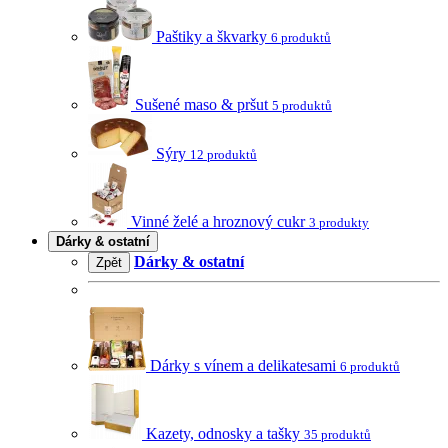
Paštiky a škvarky
6 produktů
Sušené maso & pršut
5 produktů
Sýry
12 produktů
Vinné želé a hroznový cukr
3 produkty
Dárky & ostatní
Dárky & ostatní
Zpět
Dárky s vínem a delikatesami
6 produktů
Kazety, odnosky a tašky
35 produktů