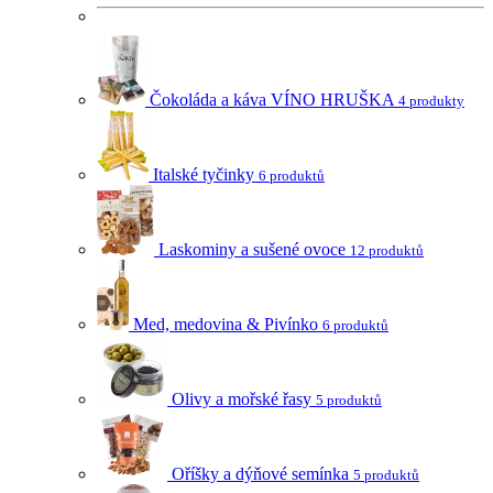
Čokoláda a káva VÍNO HRUŠKA
4 produkty
Italské tyčinky
6 produktů
Laskominy a sušené ovoce
12 produktů
Med, medovina & Pivínko
6 produktů
Olivy a mořské řasy
5 produktů
Oříšky a dýňové semínka
5 produktů