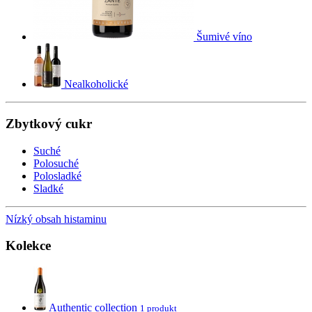
Šumivé víno
Nealkoholické
Zbytkový cukr
Suché
Polosuché
Polosladké
Sladké
Nízký obsah histaminu
Kolekce
Authentic collection
1 produkt