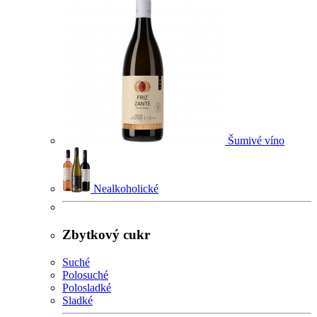
Šumivé víno
Nealkoholické
Zbytkový cukr
Suché
Polosuché
Polosladké
Sladké