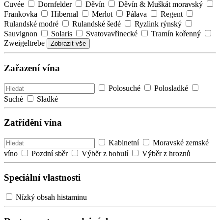
Cuvée
Dornfelder
Děvín
Děvín & Muškát moravský
Frankovka
Hibernal
Merlot
Pálava
Regent
Rulandské modré
Rulandské šedé
Ryzlink rýnský
Sauvignon
Solaris
Svatovavřinecké
Tramín kořenný
Zweigeltrebe
Zobrazit vše
Zařazení vína
Polosuché
Polosladké
Suché
Sladké
Zatřídění vína
Kabinetní
Moravské zemské
víno
Pozdní sběr
Výběr z bobulí
Výběr z hroznů
Speciální vlastnosti
Nízký obsah histaminu