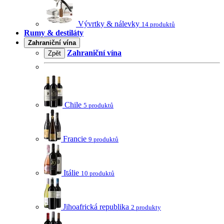
Vývrtky & nálevky
14 produktů
Rumy & destiláty
Zahraniční vína
Zahraniční vína
Zpět
Chile
5 produktů
Francie
9 produktů
Itálie
10 produktů
Jihoafrická republika
2 produkty