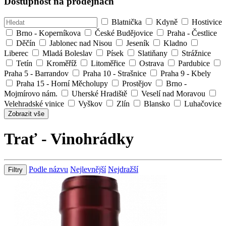
Dostupnost na prodejnách
Blatnička
Kdyně
Hostivice
Brno - Koperníkova
České Budějovice
Praha - Čestlice
Děčín
Jablonec nad Nisou
Jeseník
Kladno
Liberec
Mladá Boleslav
Písek
Slatiňany
Strážnice
Tetín
Kroměříž
Litoměřice
Ostrava
Pardubice
Praha 5 - Barrandov
Praha 10 - Strašnice
Praha 9 - Kbely
Praha 15 - Horní Měcholupy
Prostějov
Brno -
Mojmírovo nám.
Uherské Hradiště
Veselí nad Moravou
Velehradské vinice
Vyškov
Zlín
Blansko
Luhačovice
Zobrazit vše
Trať - Vinohrádky
Podle názvu
Nejlevnější
Nejdražší
Filtry