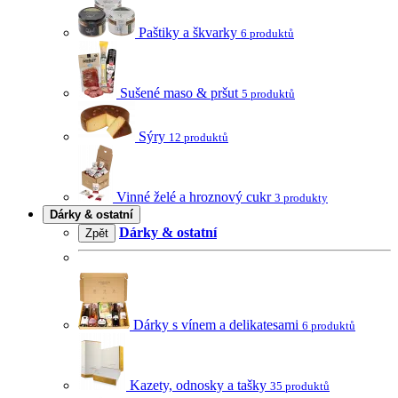
Paštiky a škvarky
6 produktů
Sušené maso & pršut
5 produktů
Sýry
12 produktů
Vinné želé a hroznový cukr
3 produkty
Dárky & ostatní
Dárky & ostatní
Zpět
Dárky s vínem a delikatesami
6 produktů
Kazety, odnosky a tašky
35 produktů