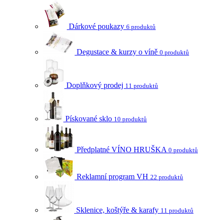
Dárkové poukazy
6 produktů
Degustace & kurzy o víně
0 produktů
Doplňkový prodej
11 produktů
Pískované sklo
10 produktů
Předplatné VÍNO HRUŠKA
0 produktů
Reklamní program VH
22 produktů
Sklenice, koštýře & karafy
11 produktů