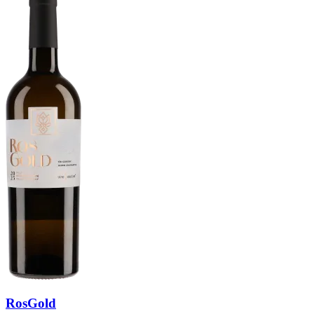
RosGold