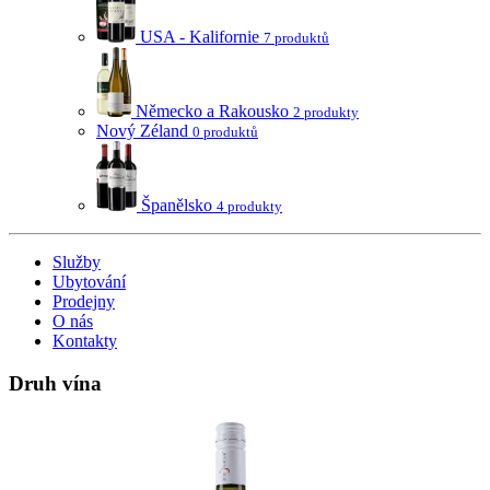
USA - Kalifornie
7 produktů
Německo a Rakousko
2 produkty
Nový Zéland
0 produktů
Španělsko
4 produkty
Služby
Ubytování
Prodejny
O nás
Kontakty
Druh vína