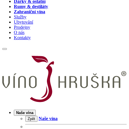
Dárky & ostatní
Rumy & destiláty
Zahraniční vína
Služby
Ubytování
Prodejny
O nás
Kontakty
Naše vína
Naše vína
Zpět