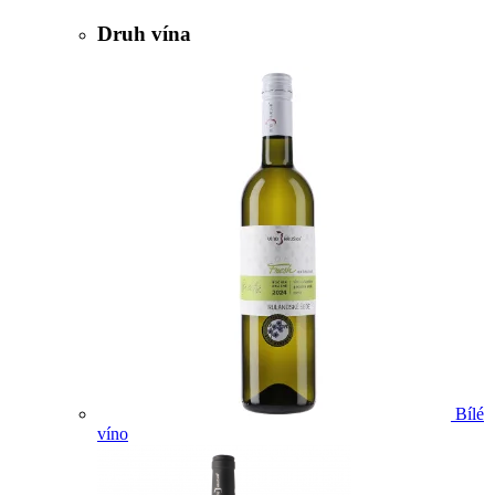
Druh vína
Bílé
víno