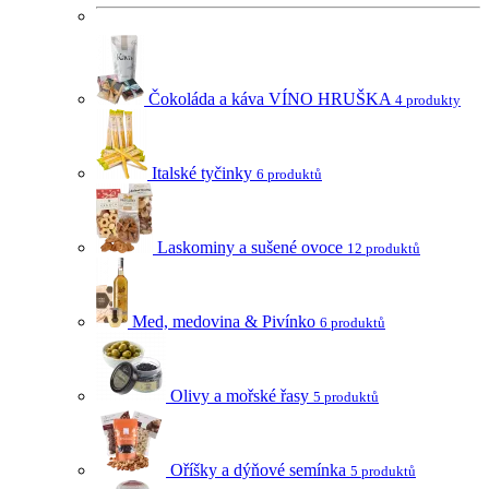
Čokoláda a káva VÍNO HRUŠKA
4 produkty
Italské tyčinky
6 produktů
Laskominy a sušené ovoce
12 produktů
Med, medovina & Pivínko
6 produktů
Olivy a mořské řasy
5 produktů
Oříšky a dýňové semínka
5 produktů