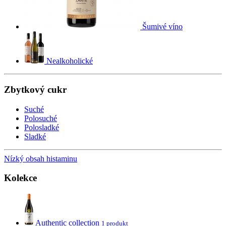
Šumivé víno
Nealkoholické
Zbytkový cukr
Suché
Polosuché
Polosladké
Sladké
Nízký obsah histaminu
Kolekce
Authentic collection
1 produkt