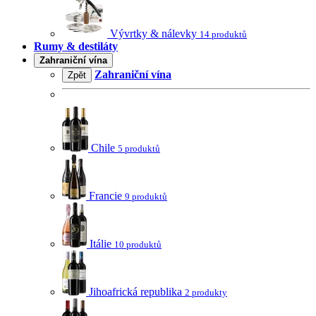
Vývrtky & nálevky
14 produktů
Rumy & destiláty
Zahraniční vína
Zahraniční vína
Zpět
Chile
5 produktů
Francie
9 produktů
Itálie
10 produktů
Jihoafrická republika
2 produkty