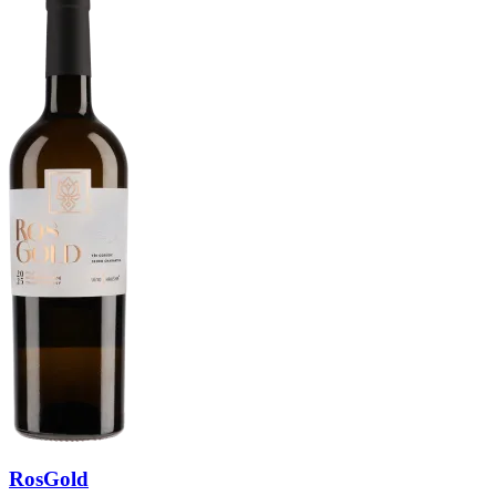
RosGold