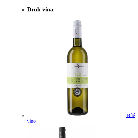
Druh vína
Bílé
víno