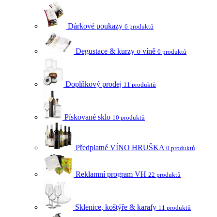
Dárkové poukazy
6 produktů
Degustace & kurzy o víně
0 produktů
Doplňkový prodej
11 produktů
Pískované sklo
10 produktů
Předplatné VÍNO HRUŠKA
0 produktů
Reklamní program VH
22 produktů
Sklenice, koštýře & karafy
11 produktů