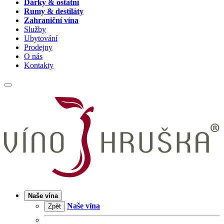
Dárky & ostatní
Rumy & destiláty
Zahraniční vína
Služby
Ubytování
Prodejny
O nás
Kontakty
Naše vína
Naše vína
Zpět