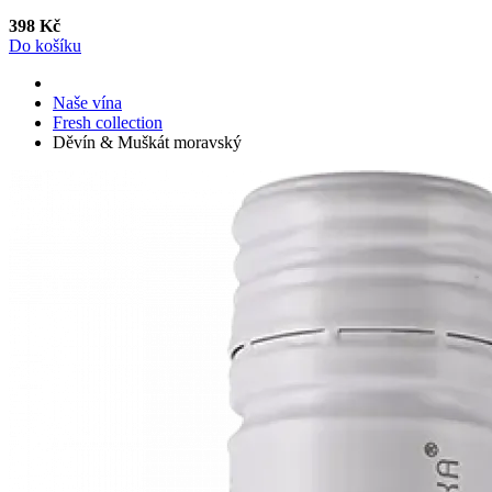
398 Kč
Do košíku
Naše vína
Fresh collection
Děvín & Muškát moravský