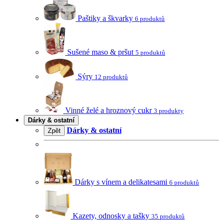
Paštiky a škvarky
6 produktů
Sušené maso & pršut
5 produktů
Sýry
12 produktů
Vinné želé a hroznový cukr
3 produkty
Dárky & ostatní
Dárky & ostatní
Zpět
Dárky s vínem a delikatesami
6 produktů
Kazety, odnosky a tašky
35 produktů