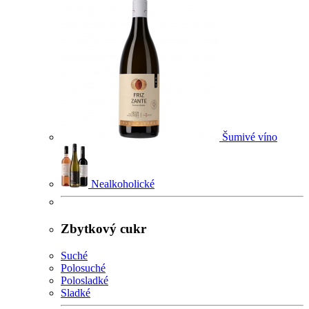
Šumivé víno
Nealkoholické
Zbytkový cukr
Suché
Polosuché
Polosladké
Sladké