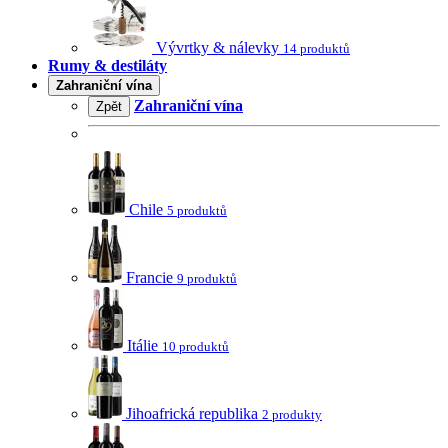
Vývrtky & nálevky
14 produktů
Rumy & destiláty
Zahraniční vína
Zahraniční vína
Zpět
Chile
5 produktů
Francie
9 produktů
Itálie
10 produktů
Jihoafrická republika
2 produkty