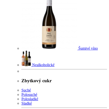
Šumivé víno
Nealkoholické
Zbytkový cukr
Suché
Polosuché
Polosladké
Sladké