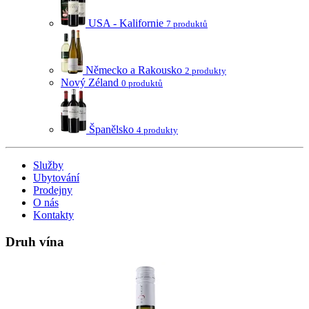
USA - Kalifornie
7 produktů
Německo a Rakousko
2 produkty
Nový Zéland
0 produktů
Španělsko
4 produkty
Služby
Ubytování
Prodejny
O nás
Kontakty
Druh vína