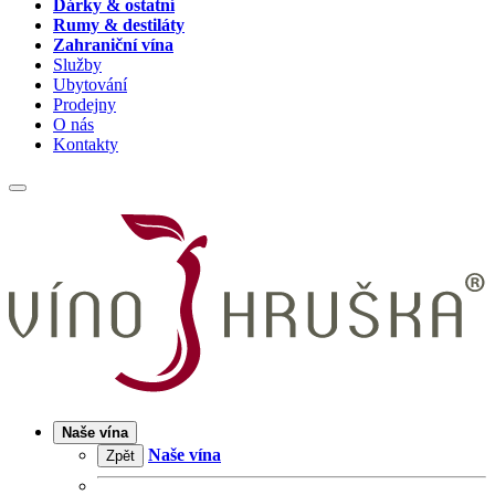
Dárky & ostatní
Rumy & destiláty
Zahraniční vína
Služby
Ubytování
Prodejny
O nás
Kontakty
Naše vína
Naše vína
Zpět