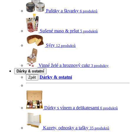
Paštiky a škvarky
6 produktů
Sušené maso & pršut
5 produktů
Sýry
12 produktů
Vinné želé a hroznový cukr
3 produkty
Dárky & ostatní
Dárky & ostatní
Zpět
Dárky s vínem a delikatesami
6 produktů
Kazety, odnosky a tašky
35 produktů