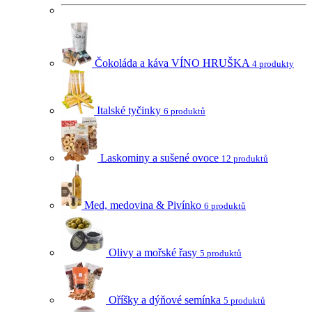
Čokoláda a káva VÍNO HRUŠKA
4 produkty
Italské tyčinky
6 produktů
Laskominy a sušené ovoce
12 produktů
Med, medovina & Pivínko
6 produktů
Olivy a mořské řasy
5 produktů
Oříšky a dýňové semínka
5 produktů