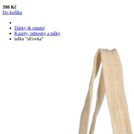
398 Kč
Do košíku
Dárky & ostatní
Kazety, odnosky a tašky
taška "síťovka"