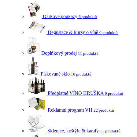
Dárkové poukazy
6 produktů
Degustace & kurzy o víně
0 produktů
Doplňkový prodej
11 produktů
Pískované sklo
10 produktů
Předplatné VÍNO HRUŠKA
0 produktů
Reklamní program VH
22 produktů
Sklenice, koštýře & karafy
11 produktů