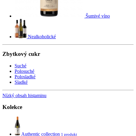
Šumivé víno
Nealkoholické
Zbytkový cukr
Suché
Polosuché
Polosladké
Sladké
Nízký obsah histaminu
Kolekce
Authentic collection
1 produkt