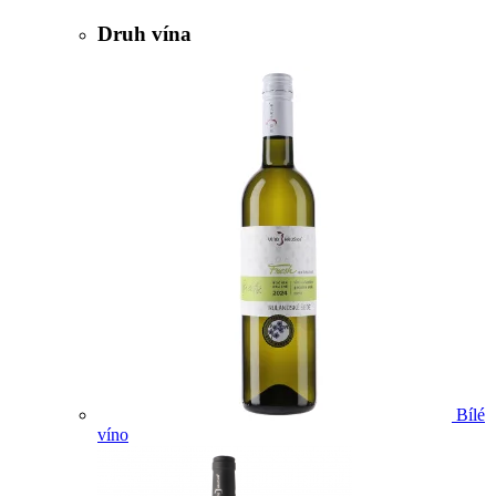
Druh vína
Bílé
víno