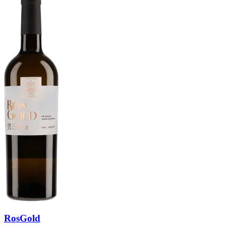
RosGold