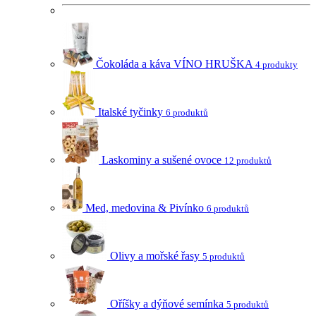
Čokoláda a káva VÍNO HRUŠKA
4 produkty
Italské tyčinky
6 produktů
Laskominy a sušené ovoce
12 produktů
Med, medovina & Pivínko
6 produktů
Olivy a mořské řasy
5 produktů
Oříšky a dýňové semínka
5 produktů