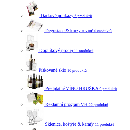
Dárkové poukazy
6 produktů
Degustace & kurzy o víně
0 produktů
Doplňkový prodej
11 produktů
Pískované sklo
10 produktů
Předplatné VÍNO HRUŠKA
0 produktů
Reklamní program VH
22 produktů
Sklenice, koštýře & karafy
11 produktů