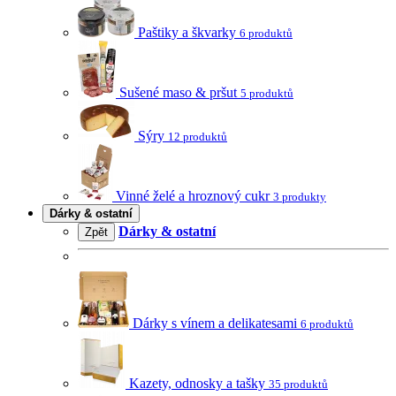
Paštiky a škvarky
6 produktů
Sušené maso & pršut
5 produktů
Sýry
12 produktů
Vinné želé a hroznový cukr
3 produkty
Dárky & ostatní
Dárky & ostatní
Zpět
Dárky s vínem a delikatesami
6 produktů
Kazety, odnosky a tašky
35 produktů