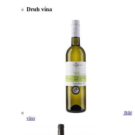
Druh vína
Bílé
víno