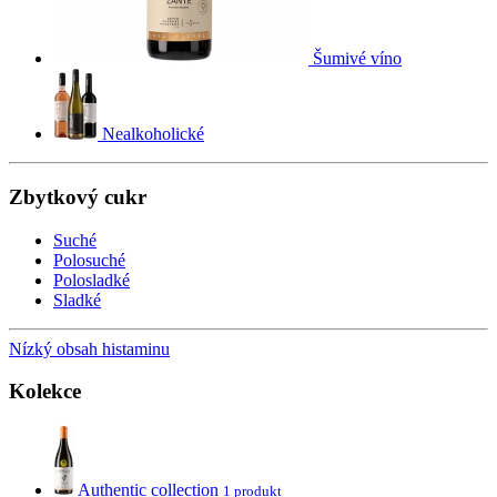
Šumivé víno
Nealkoholické
Zbytkový cukr
Suché
Polosuché
Polosladké
Sladké
Nízký obsah histaminu
Kolekce
Authentic collection
1 produkt