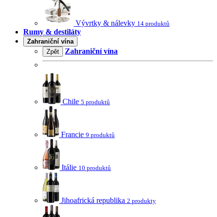
Vývrtky & nálevky
14 produktů
Rumy & destiláty
Zahraniční vína
Zahraniční vína
Zpět
Chile
5 produktů
Francie
9 produktů
Itálie
10 produktů
Jihoafrická republika
2 produkty