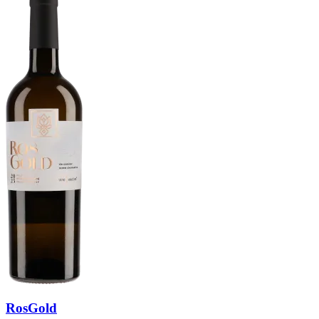
RosGold