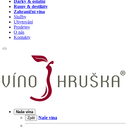
Dárky & ostatní
Rumy & destiláty
Zahraniční vína
Služby
Ubytování
Prodejny
O nás
Kontakty
Naše vína
Naše vína
Zpět