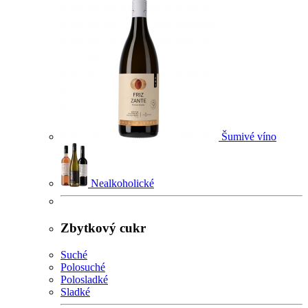
Šumivé víno
Nealkoholické
Zbytkový cukr
Suché
Polosuché
Polosladké
Sladké