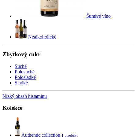
Šumivé víno
Nealkoholické
Zbytkový cukr
Suché
Polosuché
Polosladké
Sladké
Nízký obsah histaminu
Kolekce
Authentic collection
1 produkt