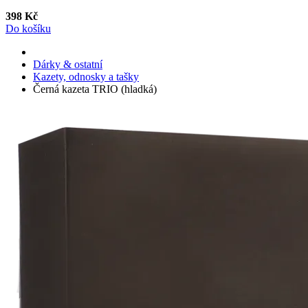
398 Kč
Do košíku
Dárky & ostatní
Kazety, odnosky a tašky
Černá kazeta TRIO (hladká)