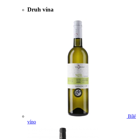
Druh vína
Bílé
víno