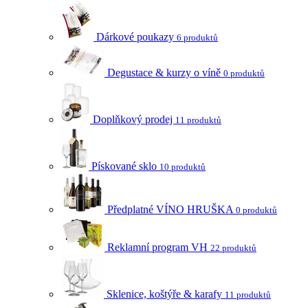
Dárkové poukazy
6 produktů
Degustace & kurzy o víně
0 produktů
Doplňkový prodej
11 produktů
Pískované sklo
10 produktů
Předplatné VÍNO HRUŠKA
0 produktů
Reklamní program VH
22 produktů
Sklenice, koštýře & karafy
11 produktů