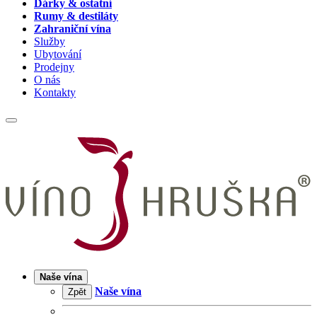
Dárky & ostatní
Rumy & destiláty
Zahraniční vína
Služby
Ubytování
Prodejny
O nás
Kontakty
Naše vína
Naše vína
Zpět