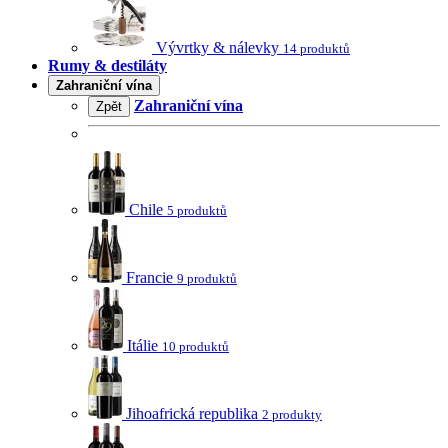
Vývrtky & nálevky
14 produktů
Rumy & destiláty
Zahraniční vína
Zahraniční vína
Zpět
Chile
5 produktů
Francie
9 produktů
Itálie
10 produktů
Jihoafrická republika
2 produkty