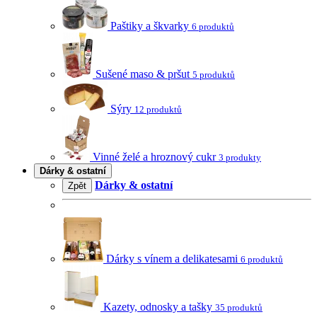
Paštiky a škvarky
6 produktů
Sušené maso & pršut
5 produktů
Sýry
12 produktů
Vinné želé a hroznový cukr
3 produkty
Dárky & ostatní
Dárky & ostatní
Zpět
Dárky s vínem a delikatesami
6 produktů
Kazety, odnosky a tašky
35 produktů