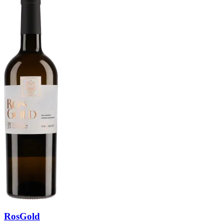
RosGold