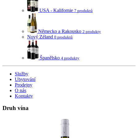
USA - Kalifornie
7 produktů
Německo a Rakousko
2 produkty
Nový Zéland
0 produktů
Španělsko
4 produkty
Služby
Ubytování
Prodejny
O nás
Kontakty
Druh vína