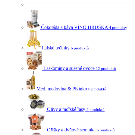
Čokoláda a káva VÍNO HRUŠKA
4 produkty
Italské tyčinky
6 produktů
Laskominy a sušené ovoce
12 produktů
Med, medovina & Pivínko
6 produktů
Olivy a mořské řasy
5 produktů
Oříšky a dýňové semínka
5 produktů