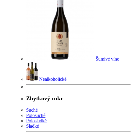
Šumivé víno
Nealkoholické
Zbytkový cukr
Suché
Polosuché
Polosladké
Sladké