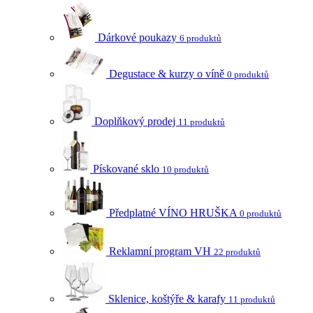
Dárkové poukazy
6 produktů
Degustace & kurzy o víně
0 produktů
Doplňkový prodej
11 produktů
Pískované sklo
10 produktů
Předplatné VÍNO HRUŠKA
0 produktů
Reklamní program VH
22 produktů
Sklenice, koštýře & karafy
11 produktů