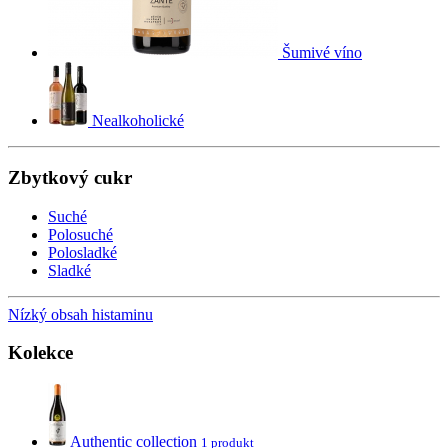
Šumivé víno
Nealkoholické
Zbytkový cukr
Suché
Polosuché
Polosladké
Sladké
Nízký obsah histaminu
Kolekce
Authentic collection
1 produkt