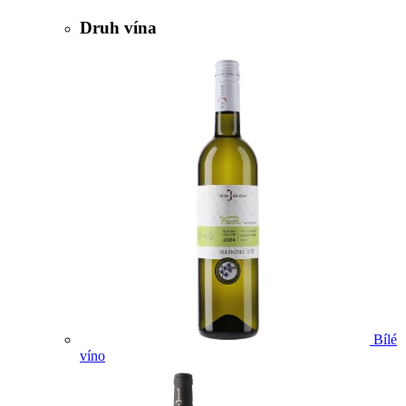
Druh vína
Bílé
víno