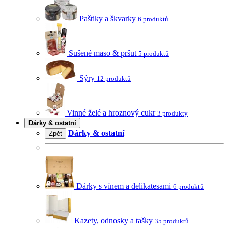
Paštiky a škvarky
6 produktů
Sušené maso & pršut
5 produktů
Sýry
12 produktů
Vinné želé a hroznový cukr
3 produkty
Dárky & ostatní
Dárky & ostatní
Zpět
Dárky s vínem a delikatesami
6 produktů
Kazety, odnosky a tašky
35 produktů