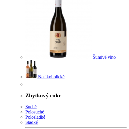
Šumivé víno
Nealkoholické
Zbytkový cukr
Suché
Polosuché
Polosladké
Sladké