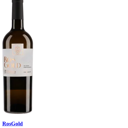
RosGold