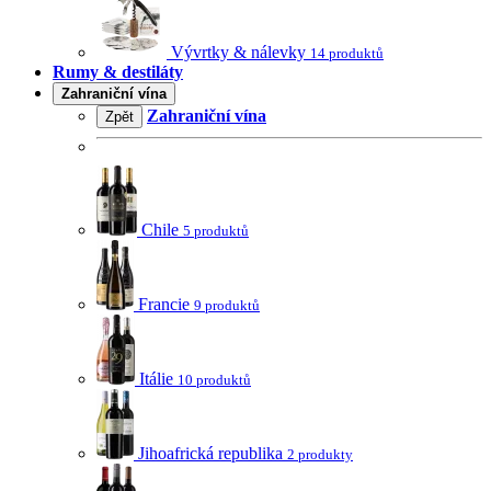
Vývrtky & nálevky
14 produktů
Rumy & destiláty
Zahraniční vína
Zahraniční vína
Zpět
Chile
5 produktů
Francie
9 produktů
Itálie
10 produktů
Jihoafrická republika
2 produkty