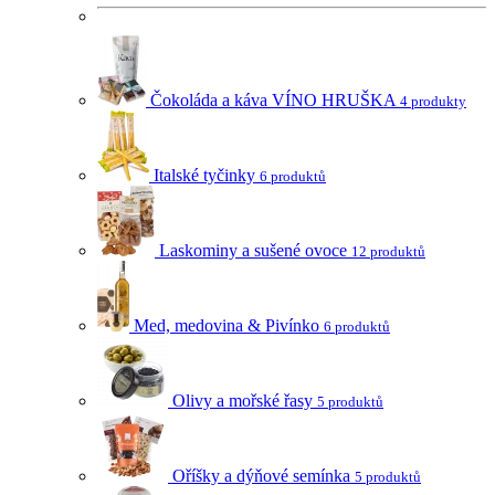
Čokoláda a káva VÍNO HRUŠKA
4 produkty
Italské tyčinky
6 produktů
Laskominy a sušené ovoce
12 produktů
Med, medovina & Pivínko
6 produktů
Olivy a mořské řasy
5 produktů
Oříšky a dýňové semínka
5 produktů