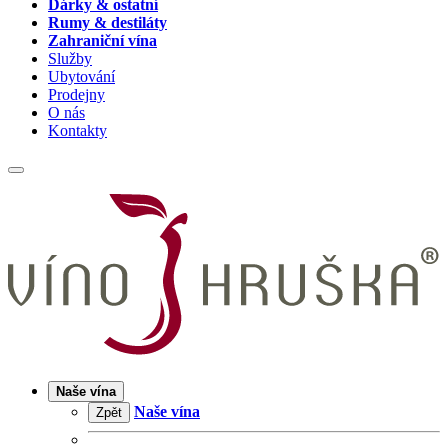
Dárky & ostatní
Rumy & destiláty
Zahraniční vína
Služby
Ubytování
Prodejny
O nás
Kontakty
Naše vína
Naše vína
Zpět