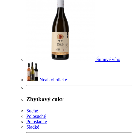
Šumivé víno
Nealkoholické
Zbytkový cukr
Suché
Polosuché
Polosladké
Sladké