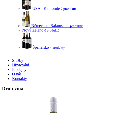
USA - Kalifornie
7 produktů
Německo a Rakousko
2 produkty
Nový Zéland
0 produktů
Španělsko
4 produkty
Služby
Ubytování
Prodejny
O nás
Kontakty
Druh vína