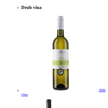
Druh vína
Bílé
víno