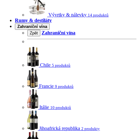
Vývrtky & nálevky
14 produktů
Rumy & destiláty
Zahraniční vína
Zahraniční vína
Zpět
Chile
5 produktů
Francie
9 produktů
Itálie
10 produktů
Jihoafrická republika
2 produkty