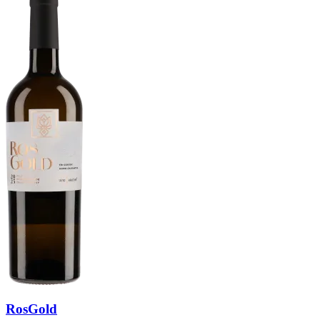
RosGold