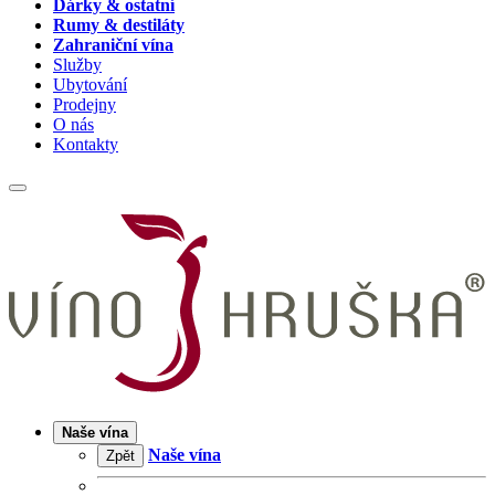
Dárky & ostatní
Rumy & destiláty
Zahraniční vína
Služby
Ubytování
Prodejny
O nás
Kontakty
Naše vína
Naše vína
Zpět