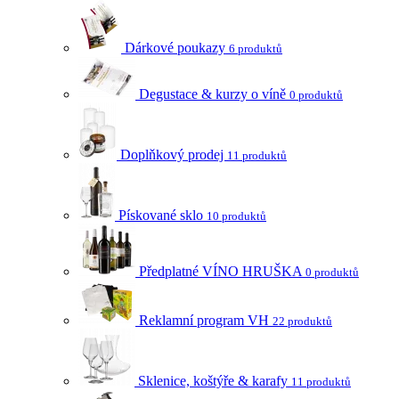
Dárkové poukazy
6 produktů
Degustace & kurzy o víně
0 produktů
Doplňkový prodej
11 produktů
Pískované sklo
10 produktů
Předplatné VÍNO HRUŠKA
0 produktů
Reklamní program VH
22 produktů
Sklenice, koštýře & karafy
11 produktů