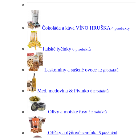
Čokoláda a káva VÍNO HRUŠKA
4 produkty
Italské tyčinky
6 produktů
Laskominy a sušené ovoce
12 produktů
Med, medovina & Pivínko
6 produktů
Olivy a mořské řasy
5 produktů
Oříšky a dýňové semínka
5 produktů