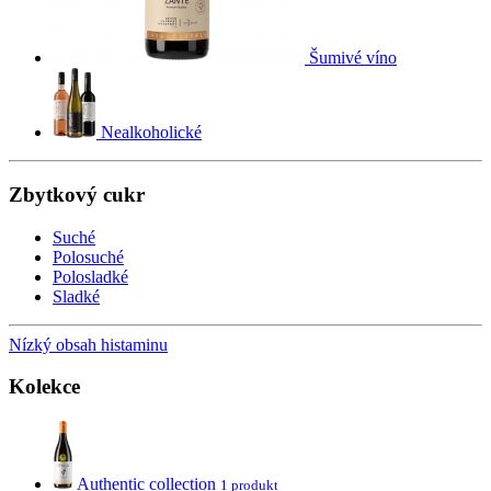
Šumivé víno
Nealkoholické
Zbytkový cukr
Suché
Polosuché
Polosladké
Sladké
Nízký obsah histaminu
Kolekce
Authentic collection
1 produkt