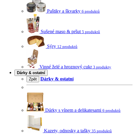
Paštiky a škvarky
6 produktů
Sušené maso & pršut
5 produktů
Sýry
12 produktů
Vinné želé a hroznový cukr
3 produkty
Dárky & ostatní
Dárky & ostatní
Zpět
Dárky s vínem a delikatesami
6 produktů
Kazety, odnosky a tašky
35 produktů