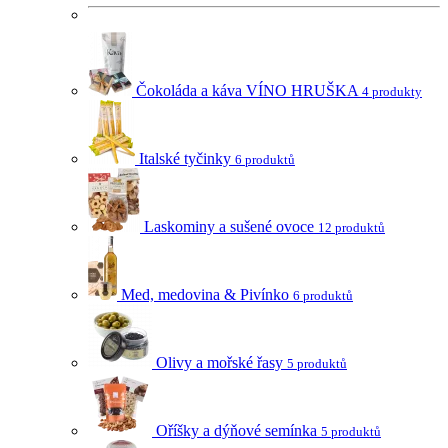
Čokoláda a káva VÍNO HRUŠKA
4 produkty
Italské tyčinky
6 produktů
Laskominy a sušené ovoce
12 produktů
Med, medovina & Pivínko
6 produktů
Olivy a mořské řasy
5 produktů
Oříšky a dýňové semínka
5 produktů