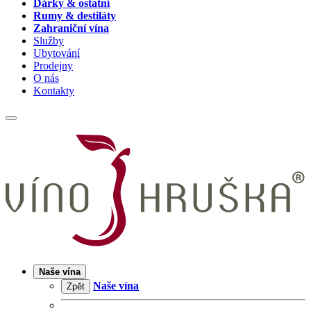
Dárky & ostatní
Rumy & destiláty
Zahraniční vína
Služby
Ubytování
Prodejny
O nás
Kontakty
Naše vína
Naše vína
Zpět