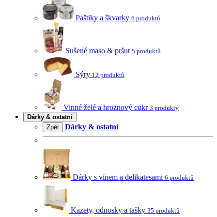
Paštiky a škvarky
6 produktů
Sušené maso & pršut
5 produktů
Sýry
12 produktů
Vinné želé a hroznový cukr
3 produkty
Dárky & ostatní
Dárky & ostatní
Zpět
Dárky s vínem a delikatesami
6 produktů
Kazety, odnosky a tašky
35 produktů