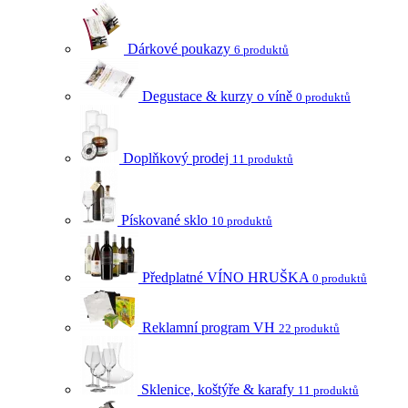
Dárkové poukazy
6 produktů
Degustace & kurzy o víně
0 produktů
Doplňkový prodej
11 produktů
Pískované sklo
10 produktů
Předplatné VÍNO HRUŠKA
0 produktů
Reklamní program VH
22 produktů
Sklenice, koštýře & karafy
11 produktů