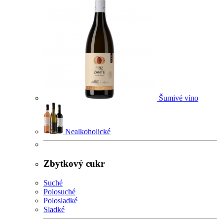
Šumivé víno
Nealkoholické
Zbytkový cukr
Suché
Polosuché
Polosladké
Sladké