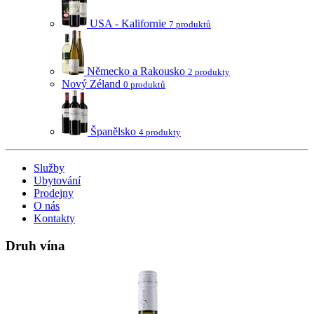
USA - Kalifornie
7 produktů
Německo a Rakousko
2 produkty
Nový Zéland
0 produktů
Španělsko
4 produkty
Služby
Ubytování
Prodejny
O nás
Kontakty
Druh vína