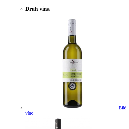
Druh vína
Bílé
víno