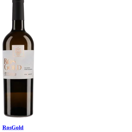
RosGold