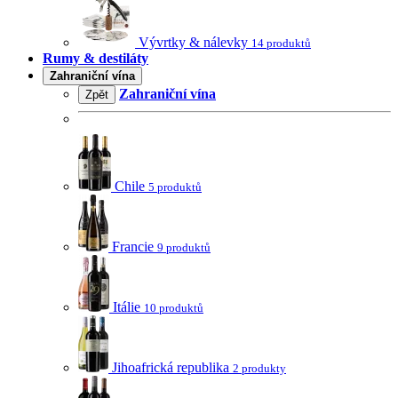
Vývrtky & nálevky
14 produktů
Rumy & destiláty
Zahraniční vína
Zahraniční vína
Zpět
Chile
5 produktů
Francie
9 produktů
Itálie
10 produktů
Jihoafrická republika
2 produkty