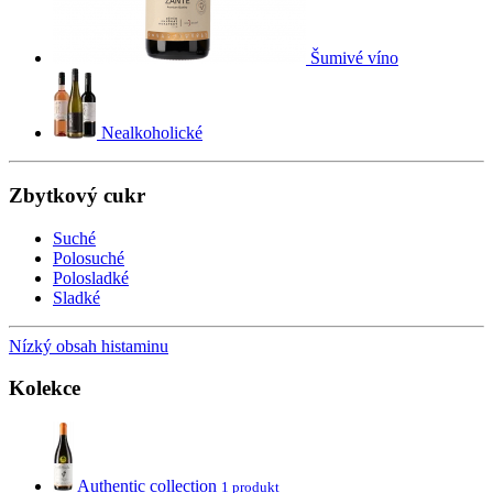
Šumivé víno
Nealkoholické
Zbytkový cukr
Suché
Polosuché
Polosladké
Sladké
Nízký obsah histaminu
Kolekce
Authentic collection
1 produkt