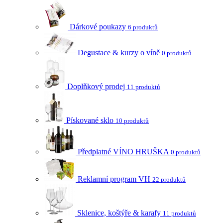
Dárkové poukazy
6 produktů
Degustace & kurzy o víně
0 produktů
Doplňkový prodej
11 produktů
Pískované sklo
10 produktů
Předplatné VÍNO HRUŠKA
0 produktů
Reklamní program VH
22 produktů
Sklenice, koštýře & karafy
11 produktů