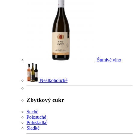
Šumivé víno
Nealkoholické
Zbytkový cukr
Suché
Polosuché
Polosladké
Sladké