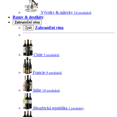
Vývrtky & nálevky
14 produktů
Rumy & destiláty
Zahraniční vína
Zahraniční vína
Zpět
Chile
5 produktů
Francie
9 produktů
Itálie
10 produktů
Jihoafrická republika
2 produkty