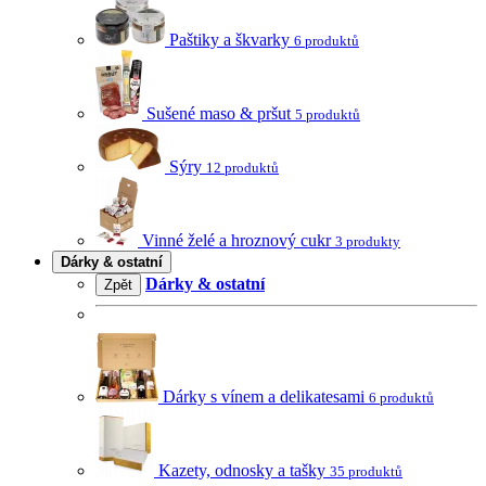
Paštiky a škvarky
6 produktů
Sušené maso & pršut
5 produktů
Sýry
12 produktů
Vinné želé a hroznový cukr
3 produkty
Dárky & ostatní
Dárky & ostatní
Zpět
Dárky s vínem a delikatesami
6 produktů
Kazety, odnosky a tašky
35 produktů