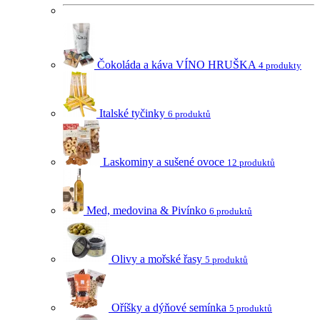
Čokoláda a káva VÍNO HRUŠKA
4 produkty
Italské tyčinky
6 produktů
Laskominy a sušené ovoce
12 produktů
Med, medovina & Pivínko
6 produktů
Olivy a mořské řasy
5 produktů
Oříšky a dýňové semínka
5 produktů