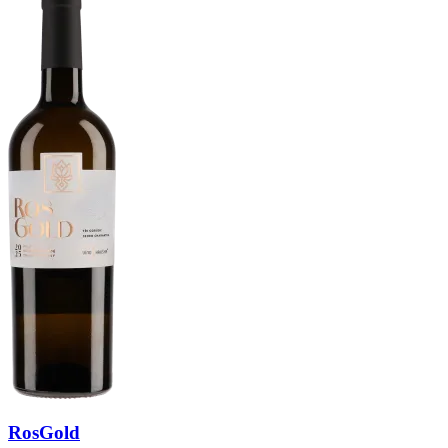
RosGold