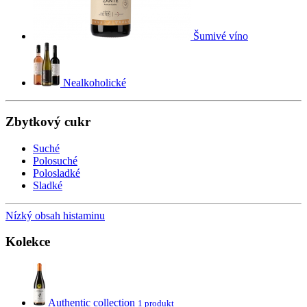
Šumivé víno
Nealkoholické
Zbytkový cukr
Suché
Polosuché
Polosladké
Sladké
Nízký obsah histaminu
Kolekce
Authentic collection
1 produkt