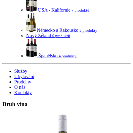
USA - Kalifornie
7 produktů
Německo a Rakousko
2 produkty
Nový Zéland
0 produktů
Španělsko
4 produkty
Služby
Ubytování
Prodejny
O nás
Kontakty
Druh vína