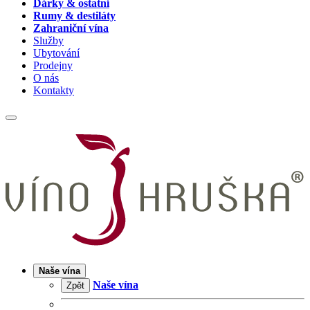
Dárky & ostatní
Rumy & destiláty
Zahraniční vína
Služby
Ubytování
Prodejny
O nás
Kontakty
Naše vína
Naše vína
Zpět