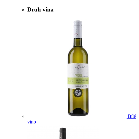
Druh vína
Bílé
víno