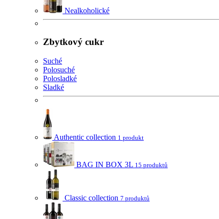
Nealkoholické
Zbytkový cukr
Suché
Polosuché
Polosladké
Sladké
Authentic collection
1 produkt
BAG IN BOX 3L
15 produktů
Classic collection
7 produktů