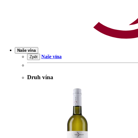
Naše vína
Naše vína
Zpět
Druh vína