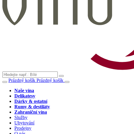
Prázdný košík
Prázdný košík
Naše vína
Delikatesy
Dárky & ostatní
Rumy & destiláty
Zahraniční vína
Služby
Ubytování
Prodejny
O nás