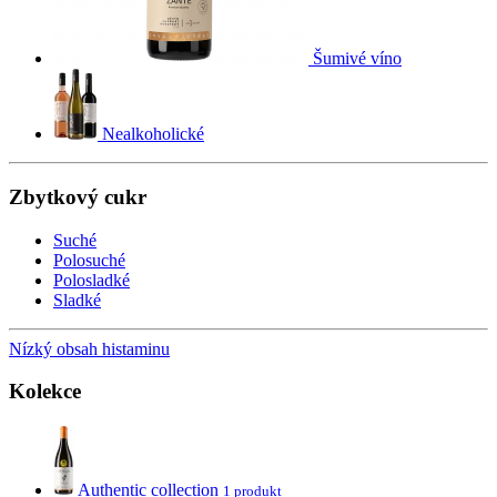
Šumivé víno
Nealkoholické
Zbytkový cukr
Suché
Polosuché
Polosladké
Sladké
Nízký obsah histaminu
Kolekce
Authentic collection
1 produkt