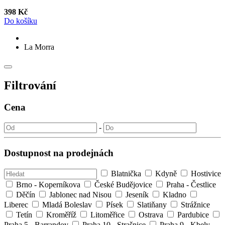
398 Kč
Do košíku
La Morra
Filtrování
Cena
-
Dostupnost na prodejnách
Blatnička
Kdyně
Hostivice
Brno - Koperníkova
České Budějovice
Praha - Čestlice
Děčín
Jablonec nad Nisou
Jeseník
Kladno
Liberec
Mladá Boleslav
Písek
Slatiňany
Strážnice
Tetín
Kroměříž
Litoměřice
Ostrava
Pardubice
Praha 5 - Barrandov
Praha 10 - Strašnice
Praha 9 - Kbely