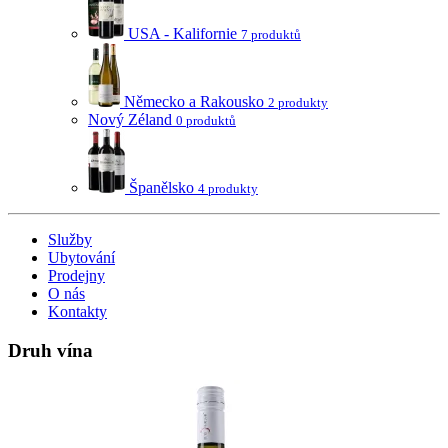
USA - Kalifornie
7 produktů
Německo a Rakousko
2 produkty
Nový Zéland
0 produktů
Španělsko
4 produkty
Služby
Ubytování
Prodejny
O nás
Kontakty
Druh vína