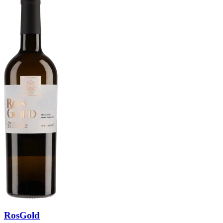
RosGold