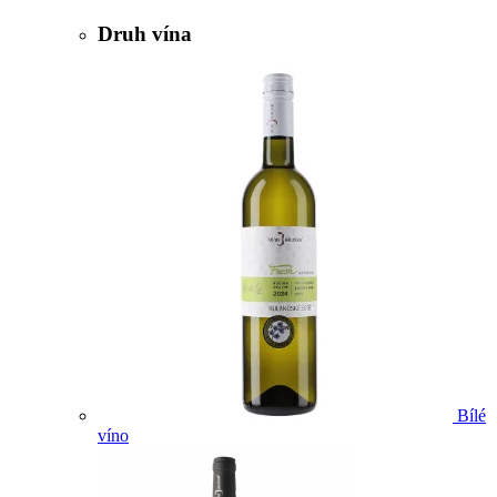
Druh vína
Bílé
víno