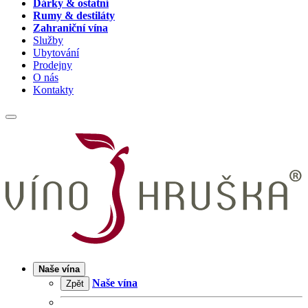
Dárky & ostatní
Rumy & destiláty
Zahraniční vína
Služby
Ubytování
Prodejny
O nás
Kontakty
Naše vína
Naše vína
Zpět