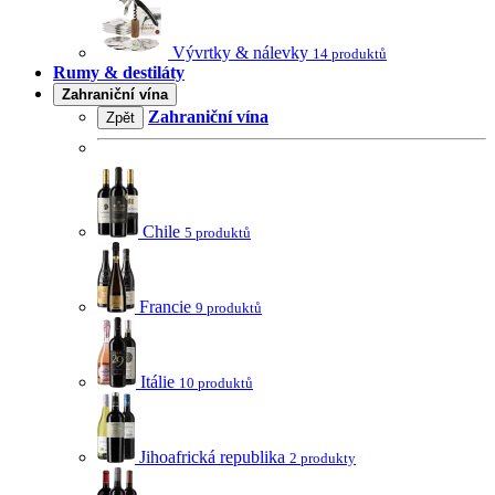
Vývrtky & nálevky
14 produktů
Rumy & destiláty
Zahraniční vína
Zahraniční vína
Zpět
Chile
5 produktů
Francie
9 produktů
Itálie
10 produktů
Jihoafrická republika
2 produkty