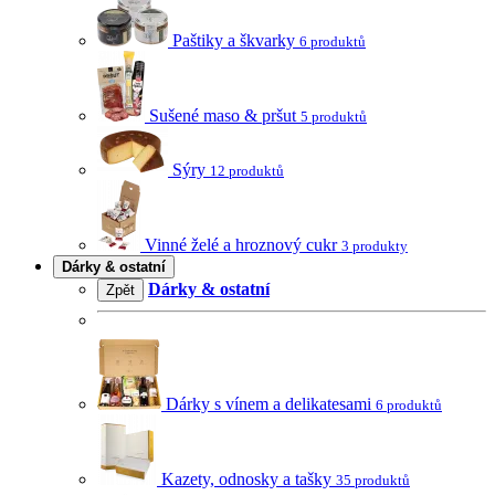
Paštiky a škvarky
6 produktů
Sušené maso & pršut
5 produktů
Sýry
12 produktů
Vinné želé a hroznový cukr
3 produkty
Dárky & ostatní
Dárky & ostatní
Zpět
Dárky s vínem a delikatesami
6 produktů
Kazety, odnosky a tašky
35 produktů