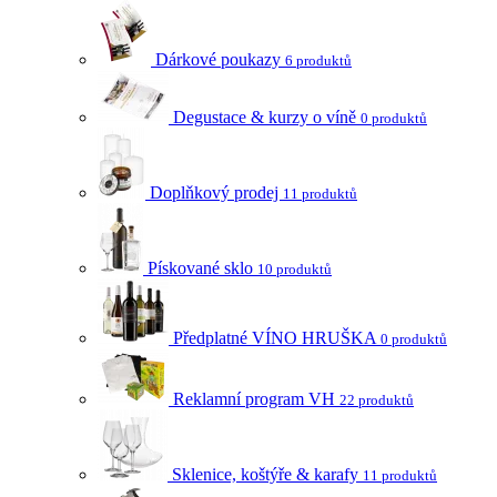
Dárkové poukazy
6 produktů
Degustace & kurzy o víně
0 produktů
Doplňkový prodej
11 produktů
Pískované sklo
10 produktů
Předplatné VÍNO HRUŠKA
0 produktů
Reklamní program VH
22 produktů
Sklenice, koštýře & karafy
11 produktů