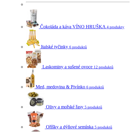
Čokoláda a káva VÍNO HRUŠKA
4 produkty
Italské tyčinky
6 produktů
Laskominy a sušené ovoce
12 produktů
Med, medovina & Pivínko
6 produktů
Olivy a mořské řasy
5 produktů
Oříšky a dýňové semínka
5 produktů