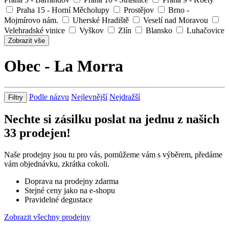
Praha 15 - Horní Měcholupy
Prostějov
Brno -
Mojmírovo nám.
Uherské Hradiště
Veselí nad Moravou
Velehradské vinice
Vyškov
Zlín
Blansko
Luhačovice
Zobrazit vše
Obec - La Morra
Podle názvu
Nejlevnější
Nejdražší
Filtry
Nechte si zásilku poslat na jednu z našich
33
prodejen!
Naše prodejny jsou tu pro vás, pomůžeme vám s výběrem, předáme
vám objednávku, zkrátka cokoli.
Doprava na prodejny zdarma
Stejné ceny jako na e-shopu
Pravidelné degustace
Zobrazit všechny prodejny