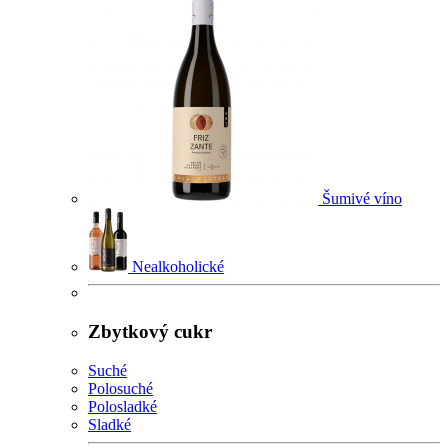
Šumivé víno
Nealkoholické
Zbytkový cukr
Suché
Polosuché
Polosladké
Sladké