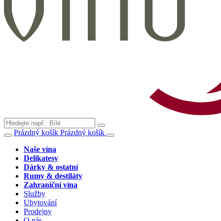
Prázdný košík
Prázdný košík
Naše vína
Delikatesy
Dárky & ostatní
Rumy & destiláty
Zahraniční vína
Služby
Ubytování
Prodejny
O nás