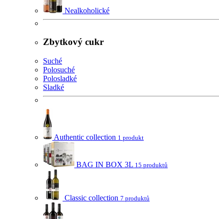
Nealkoholické
Zbytkový cukr
Suché
Polosuché
Polosladké
Sladké
Authentic collection
1 produkt
BAG IN BOX 3L
15 produktů
Classic collection
7 produktů