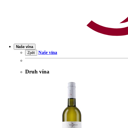
Naše vína
Naše vína
Zpět
Druh vína