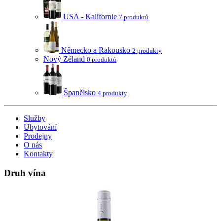
USA - Kalifornie
7 produktů
Německo a Rakousko
2 produkty
Nový Zéland
0 produktů
Španělsko
4 produkty
Služby
Ubytování
Prodejny
O nás
Kontakty
Druh vína