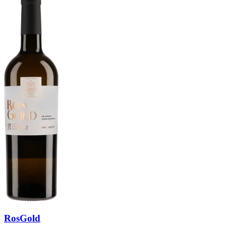
RosGold