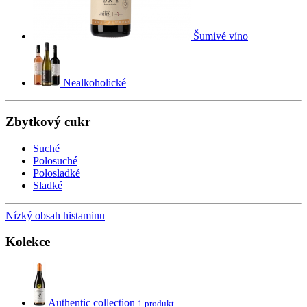
Šumivé víno
Nealkoholické
Zbytkový cukr
Suché
Polosuché
Polosladké
Sladké
Nízký obsah histaminu
Kolekce
Authentic collection
1 produkt