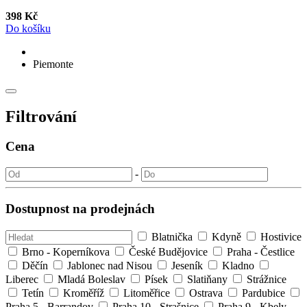
398 Kč
Do košíku
Piemonte
Filtrování
Cena
-
Dostupnost na prodejnách
Blatnička
Kdyně
Hostivice
Brno - Koperníkova
České Budějovice
Praha - Čestlice
Děčín
Jablonec nad Nisou
Jeseník
Kladno
Liberec
Mladá Boleslav
Písek
Slatiňany
Strážnice
Tetín
Kroměříž
Litoměřice
Ostrava
Pardubice
Praha 5 - Barrandov
Praha 10 - Strašnice
Praha 9 - Kbely