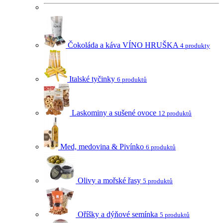
Čokoláda a káva VÍNO HRUŠKA
4 produkty
Italské tyčinky
6 produktů
Laskominy a sušené ovoce
12 produktů
Med, medovina & Pivínko
6 produktů
Olivy a mořské řasy
5 produktů
Oříšky a dýňové semínka
5 produktů