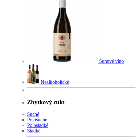
Šumivé víno
Nealkoholické
Zbytkový cukr
Suché
Polosuché
Polosladké
Sladké