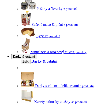
Paštiky a škvarky
6 produktů
Sušené maso & pršut
5 produktů
Sýry
12 produktů
Vinné želé a hroznový cukr
3 produkty
Dárky & ostatní
Dárky & ostatní
Zpět
Dárky s vínem a delikatesami
6 produktů
Kazety, odnosky a tašky
35 produktů