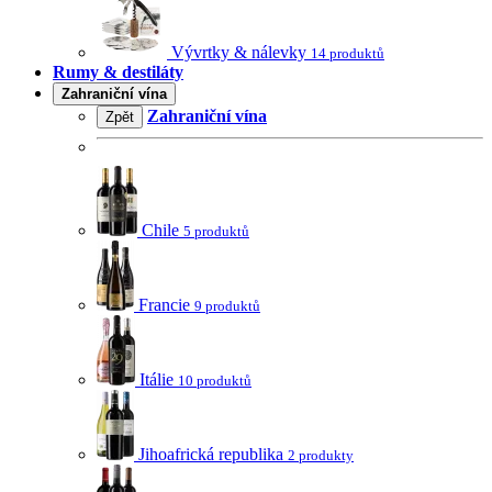
Vývrtky & nálevky
14 produktů
Rumy & destiláty
Zahraniční vína
Zahraniční vína
Zpět
Chile
5 produktů
Francie
9 produktů
Itálie
10 produktů
Jihoafrická republika
2 produkty