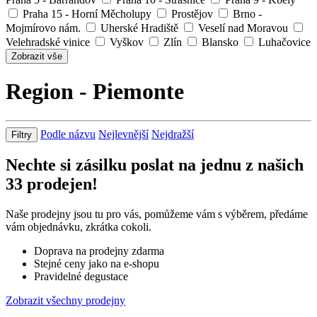
Praha 15 - Horní Měcholupy
Prostějov
Brno -
Mojmírovo nám.
Uherské Hradiště
Veselí nad Moravou
Velehradské vinice
Vyškov
Zlín
Blansko
Luhačovice
Zobrazit vše
Region - Piemonte
Podle názvu
Nejlevnější
Nejdražší
Filtry
Nechte si zásilku poslat na jednu z našich
33
prodejen!
Naše prodejny jsou tu pro vás, pomůžeme vám s výběrem, předáme
vám objednávku, zkrátka cokoli.
Doprava na prodejny zdarma
Stejné ceny jako na e-shopu
Pravidelné degustace
Zobrazit všechny prodejny