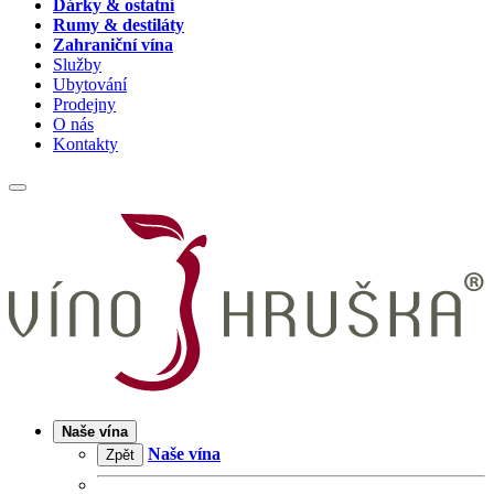
Dárky & ostatní
Rumy & destiláty
Zahraniční vína
Služby
Ubytování
Prodejny
O nás
Kontakty
Naše vína
Naše vína
Zpět