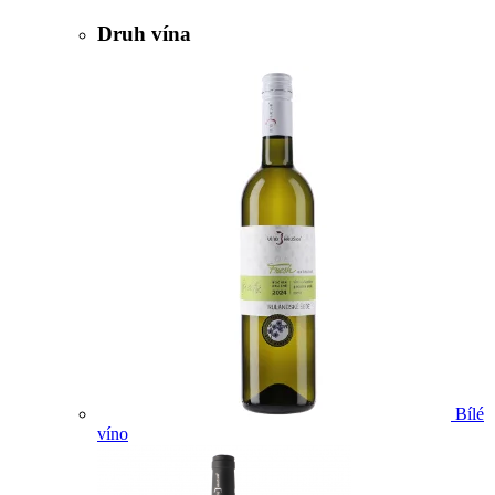
Druh vína
Bílé
víno