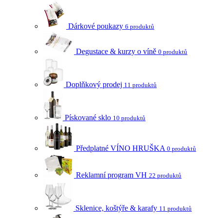
Dárkové poukazy
6 produktů
Degustace & kurzy o víně
0 produktů
Doplňkový prodej
11 produktů
Pískované sklo
10 produktů
Předplatné VÍNO HRUŠKA
0 produktů
Reklamní program VH
22 produktů
Sklenice, koštýře & karafy
11 produktů