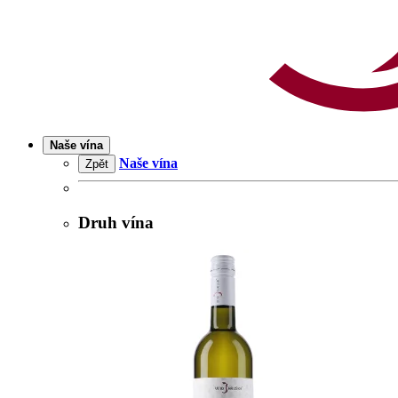
Naše vína
Naše vína
Zpět
Druh vína