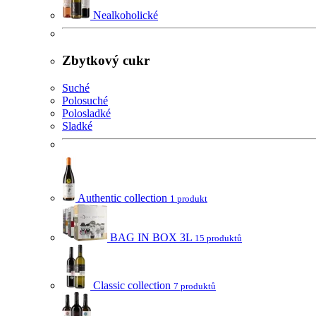
Nealkoholické
Zbytkový cukr
Suché
Polosuché
Polosladké
Sladké
Authentic collection
1 produkt
BAG IN BOX 3L
15 produktů
Classic collection
7 produktů