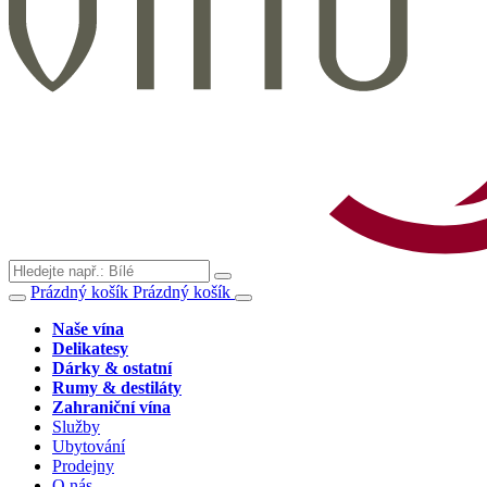
Prázdný košík
Prázdný košík
Naše vína
Delikatesy
Dárky & ostatní
Rumy & destiláty
Zahraniční vína
Služby
Ubytování
Prodejny
O nás