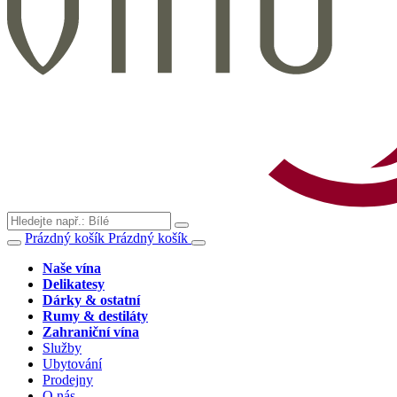
Prázdný košík
Prázdný košík
Naše vína
Delikatesy
Dárky & ostatní
Rumy & destiláty
Zahraniční vína
Služby
Ubytování
Prodejny
O nás