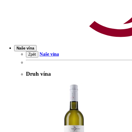
Naše vína
Naše vína
Zpět
Druh vína