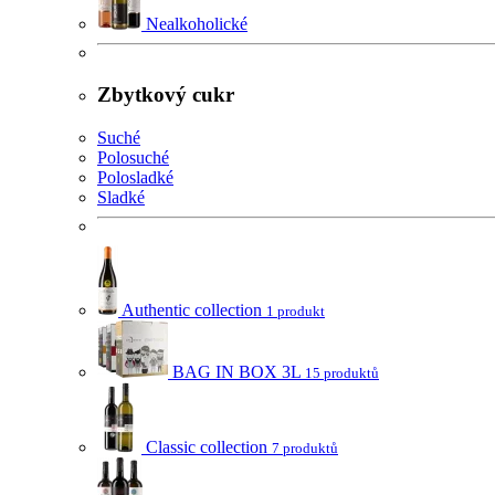
Nealkoholické
Zbytkový cukr
Suché
Polosuché
Polosladké
Sladké
Authentic collection
1 produkt
BAG IN BOX 3L
15 produktů
Classic collection
7 produktů