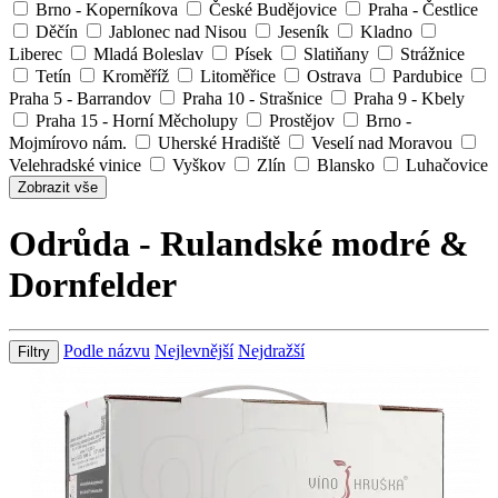
Brno - Koperníkova
České Budějovice
Praha - Čestlice
Děčín
Jablonec nad Nisou
Jeseník
Kladno
Liberec
Mladá Boleslav
Písek
Slatiňany
Strážnice
Tetín
Kroměříž
Litoměřice
Ostrava
Pardubice
Praha 5 - Barrandov
Praha 10 - Strašnice
Praha 9 - Kbely
Praha 15 - Horní Měcholupy
Prostějov
Brno -
Mojmírovo nám.
Uherské Hradiště
Veselí nad Moravou
Velehradské vinice
Vyškov
Zlín
Blansko
Luhačovice
Zobrazit vše
Odrůda - Rulandské modré &
Dornfelder
Podle názvu
Nejlevnější
Nejdražší
Filtry