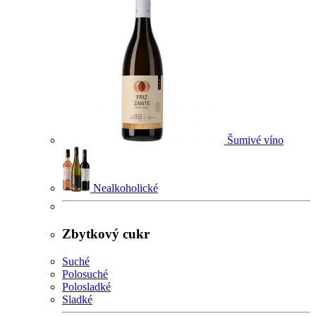
Šumivé víno
Nealkoholické
Zbytkový cukr
Suché
Polosuché
Polosladké
Sladké