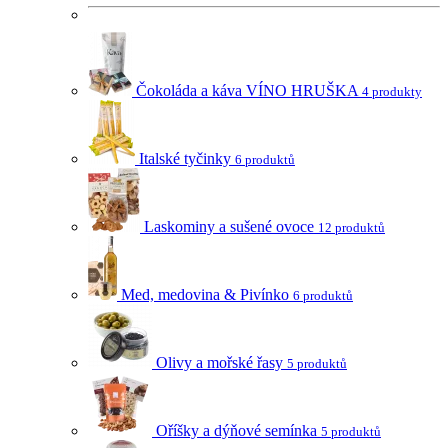
Čokoláda a káva VÍNO HRUŠKA
4 produkty
Italské tyčinky
6 produktů
Laskominy a sušené ovoce
12 produktů
Med, medovina & Pivínko
6 produktů
Olivy a mořské řasy
5 produktů
Oříšky a dýňové semínka
5 produktů