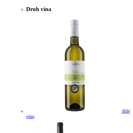
Druh vína
Bílé
víno