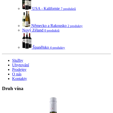
USA - Kalifornie
7 produktů
Německo a Rakousko
2 produkty
Nový Zéland
0 produktů
Španělsko
4 produkty
Služby
Ubytování
Prodejny
O nás
Kontakty
Druh vína