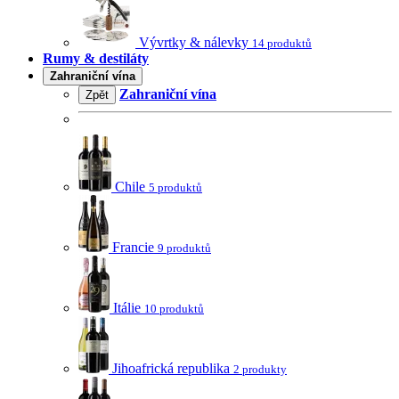
Vývrtky & nálevky
14 produktů
Rumy & destiláty
Zahraniční vína
Zahraniční vína
Zpět
Chile
5 produktů
Francie
9 produktů
Itálie
10 produktů
Jihoafrická republika
2 produkty