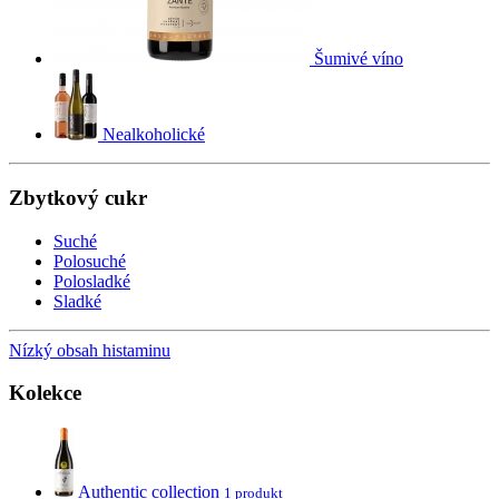
Šumivé víno
Nealkoholické
Zbytkový cukr
Suché
Polosuché
Polosladké
Sladké
Nízký obsah histaminu
Kolekce
Authentic collection
1 produkt