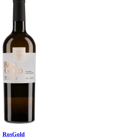
RosGold