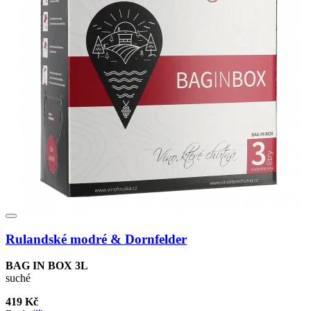
Rulandské modré & Dornfelder
BAG IN BOX 3L
suché
419 Kč