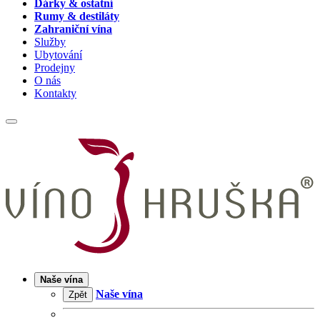
Dárky & ostatní
Rumy & destiláty
Zahraniční vína
Služby
Ubytování
Prodejny
O nás
Kontakty
Naše vína
Naše vína
Zpět