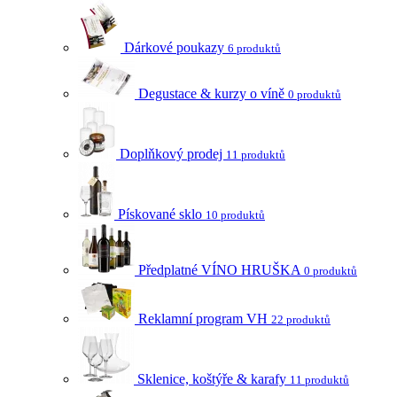
Dárkové poukazy
6 produktů
Degustace & kurzy o víně
0 produktů
Doplňkový prodej
11 produktů
Pískované sklo
10 produktů
Předplatné VÍNO HRUŠKA
0 produktů
Reklamní program VH
22 produktů
Sklenice, koštýře & karafy
11 produktů