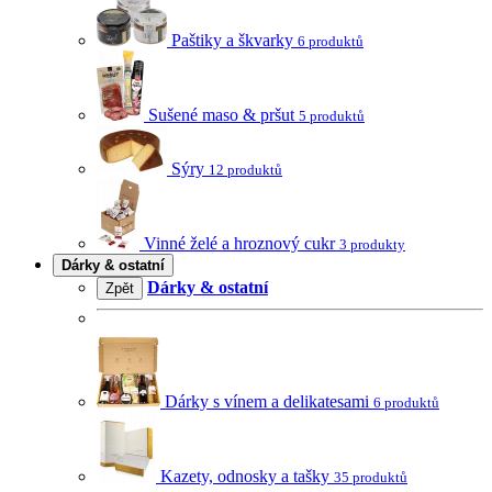
Paštiky a škvarky
6 produktů
Sušené maso & pršut
5 produktů
Sýry
12 produktů
Vinné želé a hroznový cukr
3 produkty
Dárky & ostatní
Dárky & ostatní
Zpět
Dárky s vínem a delikatesami
6 produktů
Kazety, odnosky a tašky
35 produktů