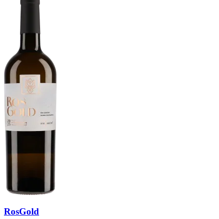
RosGold