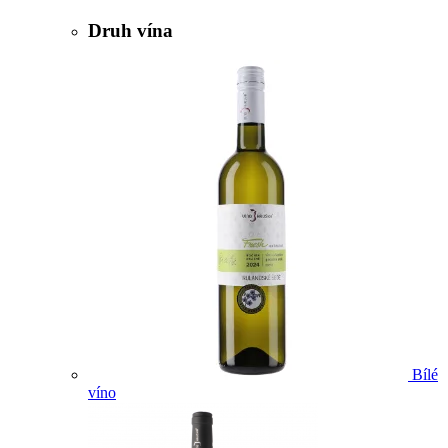
Druh vína
Bílé
víno