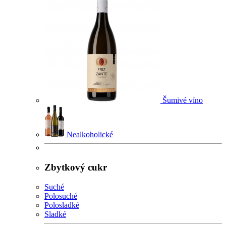
Šumivé víno
Nealkoholické
Zbytkový cukr
Suché
Polosuché
Polosladké
Sladké