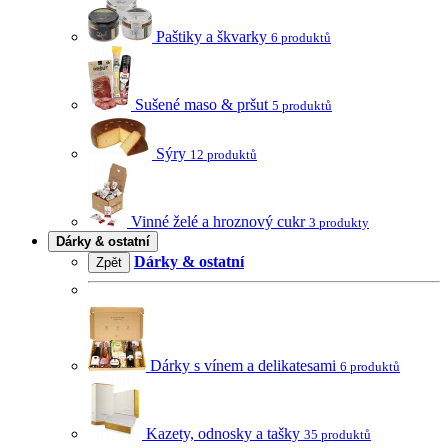
Paštiky a škvarky
6 produktů
Sušené maso & pršut
5 produktů
Sýry
12 produktů
Vinné želé a hroznový cukr
3 produkty
Dárky & ostatní
Dárky & ostatní
Zpět
Dárky s vínem a delikatesami
6 produktů
Kazety, odnosky a tašky
35 produktů