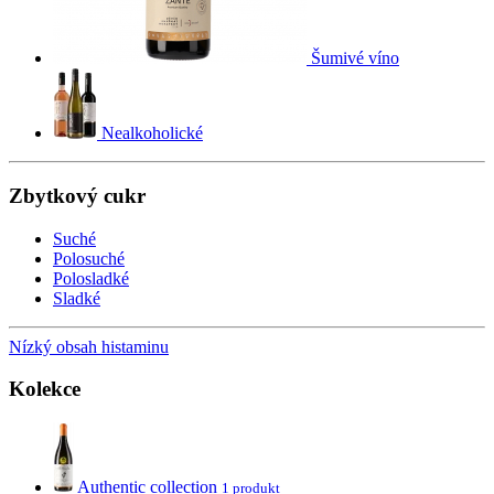
Šumivé víno
Nealkoholické
Zbytkový cukr
Suché
Polosuché
Polosladké
Sladké
Nízký obsah histaminu
Kolekce
Authentic collection
1 produkt