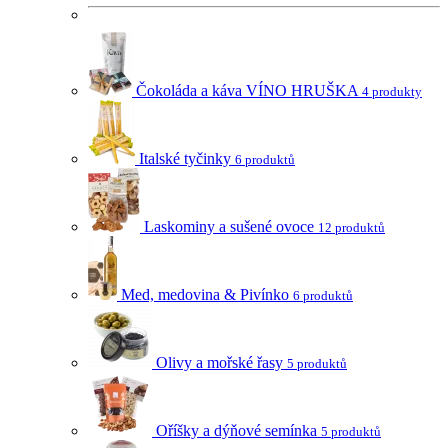
Čokoláda a káva VÍNO HRUŠKA
4 produkty
Italské tyčinky
6 produktů
Laskominy a sušené ovoce
12 produktů
Med, medovina & Pivínko
6 produktů
Olivy a mořské řasy
5 produktů
Oříšky a dýňové semínka
5 produktů