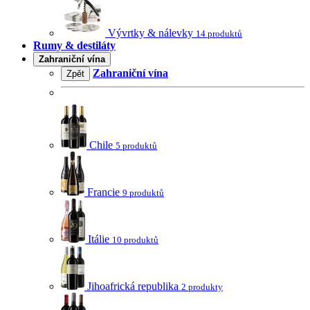
Vývrtky & nálevky
14 produktů
Rumy & destiláty
Zahraniční vína
Zahraniční vína
Zpět
Chile
5 produktů
Francie
9 produktů
Itálie
10 produktů
Jihoafrická republika
2 produkty