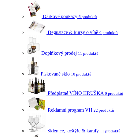
Dárkové poukazy
6 produktů
Degustace & kurzy o víně
0 produktů
Doplňkový prodej
11 produktů
Pískované sklo
10 produktů
Předplatné VÍNO HRUŠKA
0 produktů
Reklamní program VH
22 produktů
Sklenice, koštýře & karafy
11 produktů