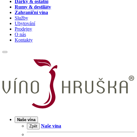
Dárky & ostatní
Rumy & destiláty
Zahraniční vína
Služby
Ubytování
Prodejny
O nás
Kontakty
Naše vína
Naše vína
Zpět