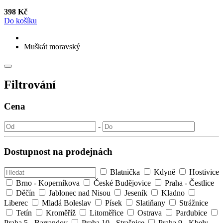
398 Kč
Do košíku
Muškát moravský
Filtrování
Cena
-
Dostupnost na prodejnách
Blatnička
Kdyně
Hostivice
Brno - Koperníkova
České Budějovice
Praha - Čestlice
Děčín
Jablonec nad Nisou
Jeseník
Kladno
Liberec
Mladá Boleslav
Písek
Slatiňany
Strážnice
Tetín
Kroměříž
Litoměřice
Ostrava
Pardubice
Praha 5 - Barrandov
Praha 10 - Strašnice
Praha 9 - Kbely