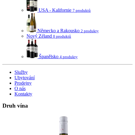
USA - Kalifornie
7 produktů
Německo a Rakousko
2 produkty
Nový Zéland
0 produktů
Španělsko
4 produkty
Služby
Ubytování
Prodejny
O nás
Kontakty
Druh vína