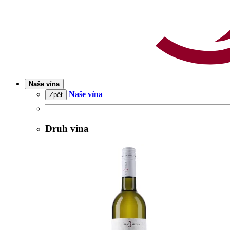
Naše vína
Naše vína
Zpět
Druh vína