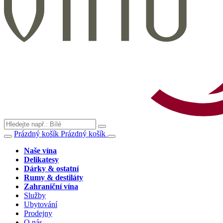
Prázdný košík
Prázdný košík
Naše vína
Delikatesy
Dárky & ostatní
Rumy & destiláty
Zahraniční vína
Služby
Ubytování
Prodejny
O nás