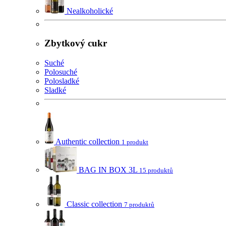
Nealkoholické
Zbytkový cukr
Suché
Polosuché
Polosladké
Sladké
Authentic collection
1 produkt
BAG IN BOX 3L
15 produktů
Classic collection
7 produktů