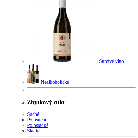
Šumivé víno
Nealkoholické
Zbytkový cukr
Suché
Polosuché
Polosladké
Sladké