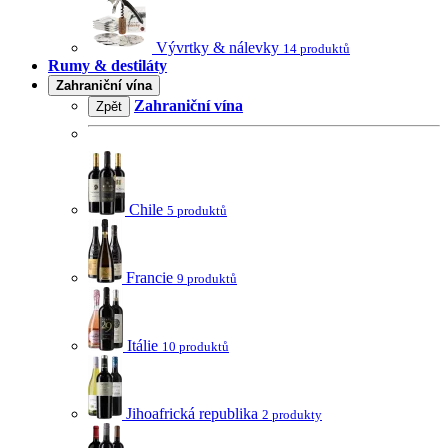
Vývrtky & nálevky
14 produktů
Rumy & destiláty
Zahraniční vína
Zahraniční vína
Zpět
Chile
5 produktů
Francie
9 produktů
Itálie
10 produktů
Jihoafrická republika
2 produkty