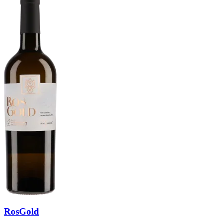
RosGold