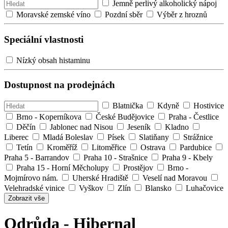
Jemně perlivý alkoholický nápoj
Moravské zemské víno
Pozdní sběr
Výběr z hroznů
Speciální vlastnosti
Nízký obsah histaminu
Dostupnost na prodejnách
Blatnička
Kdyně
Hostivice
Brno - Koperníkova
České Budějovice
Praha - Čestlice
Děčín
Jablonec nad Nisou
Jeseník
Kladno
Liberec
Mladá Boleslav
Písek
Slatiňany
Strážnice
Tetín
Kroměříž
Litoměřice
Ostrava
Pardubice
Praha 5 - Barrandov
Praha 10 - Strašnice
Praha 9 - Kbely
Praha 15 - Horní Měcholupy
Prostějov
Brno -
Mojmírovo nám.
Uherské Hradiště
Veselí nad Moravou
Velehradské vinice
Vyškov
Zlín
Blansko
Luhačovice
Zobrazit vše
Odrůda - Hibernal