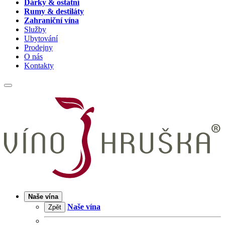
Dárky & ostatní
Rumy & destiláty
Zahraniční vína
Služby
Ubytování
Prodejny
O nás
Kontakty
Naše vína
Naše vína
Zpět