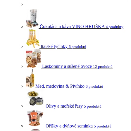
Čokoláda a káva VÍNO HRUŠKA
4 produkty
Italské tyčinky
6 produktů
Laskominy a sušené ovoce
12 produktů
Med, medovina & Pivínko
6 produktů
Olivy a mořské řasy
5 produktů
Oříšky a dýňové semínka
5 produktů