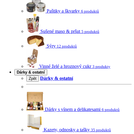
Paštiky a škvarky
6 produktů
Sušené maso & pršut
5 produktů
Sýry
12 produktů
Vinné želé a hroznový cukr
3 produkty
Dárky & ostatní
Dárky & ostatní
Zpět
Dárky s vínem a delikatesami
6 produktů
Kazety, odnosky a tašky
35 produktů