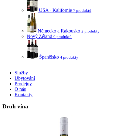
USA - Kalifornie
7 produktů
Německo a Rakousko
2 produkty
Nový Zéland
0 produktů
Španělsko
4 produkty
Služby
Ubytování
Prodejny
O nás
Kontakty
Druh vína