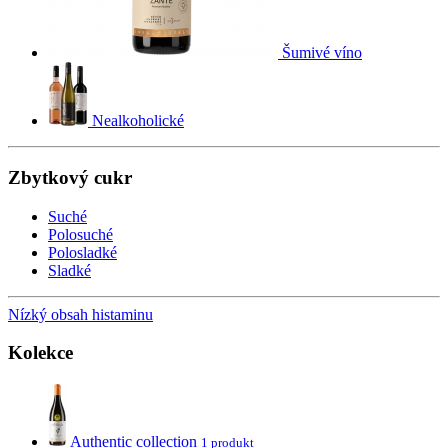
Šumivé víno
Nealkoholické
Zbytkový cukr
Suché
Polosuché
Polosladké
Sladké
Nízký obsah histaminu
Kolekce
Authentic collection
1 produkt