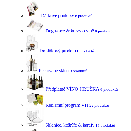
Dárkové poukazy
6 produktů
Degustace & kurzy o víně
0 produktů
Doplňkový prodej
11 produktů
Pískované sklo
10 produktů
Předplatné VÍNO HRUŠKA
0 produktů
Reklamní program VH
22 produktů
Sklenice, koštýře & karafy
11 produktů