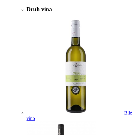
Druh vína
Bílé
víno