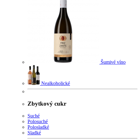
Šumivé víno
Nealkoholické
Zbytkový cukr
Suché
Polosuché
Polosladké
Sladké