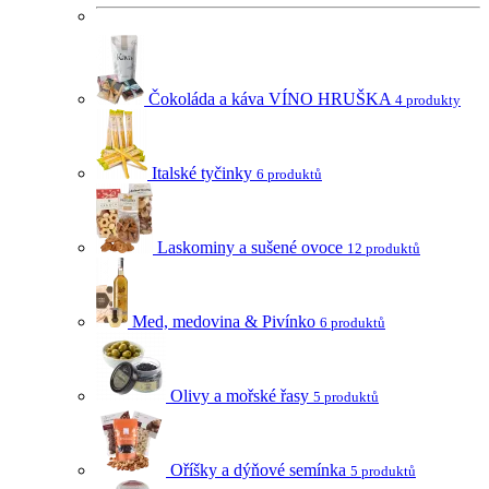
Čokoláda a káva VÍNO HRUŠKA
4 produkty
Italské tyčinky
6 produktů
Laskominy a sušené ovoce
12 produktů
Med, medovina & Pivínko
6 produktů
Olivy a mořské řasy
5 produktů
Oříšky a dýňové semínka
5 produktů