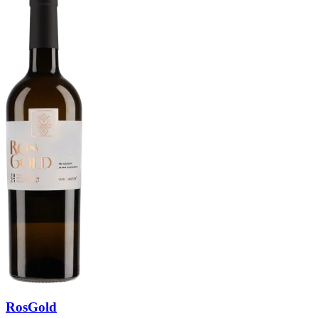
RosGold