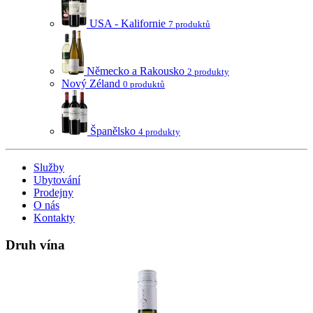
USA - Kalifornie
7 produktů
Německo a Rakousko
2 produkty
Nový Zéland
0 produktů
Španělsko
4 produkty
Služby
Ubytování
Prodejny
O nás
Kontakty
Druh vína