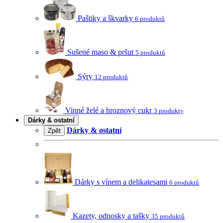
Paštiky a škvarky
6 produktů
Sušené maso & pršut
5 produktů
Sýry
12 produktů
Vinné želé a hroznový cukr
3 produkty
Dárky & ostatní
Dárky & ostatní
Zpět
Dárky s vínem a delikatesami
6 produktů
Kazety, odnosky a tašky
35 produktů