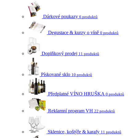
Dárkové poukazy
6 produktů
Degustace & kurzy o víně
0 produktů
Doplňkový prodej
11 produktů
Pískované sklo
10 produktů
Předplatné VÍNO HRUŠKA
0 produktů
Reklamní program VH
22 produktů
Sklenice, koštýře & karafy
11 produktů