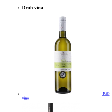
Druh vína
Bílé
víno