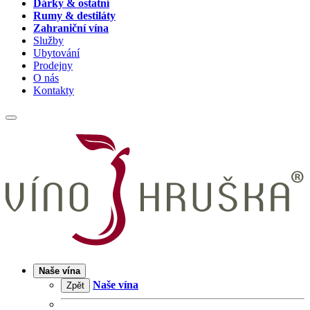
Dárky & ostatní
Rumy & destiláty
Zahraniční vína
Služby
Ubytování
Prodejny
O nás
Kontakty
Naše vína
Naše vína
Zpět