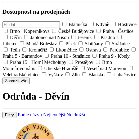
Dostupnost na prodejnách
Blatnička
Kdyně
Hostivice
Brno - Koperníkova
České Budějovice
Praha - Čestlice
Děčín
Jablonec nad Nisou
Jeseník
Kladno
Liberec
Mladá Boleslav
Písek
Slatiňany
Strážnice
Tetín
Kroměříž
Litoměřice
Ostrava
Pardubice
Praha 5 - Barrandov
Praha 10 - Strašnice
Praha 9 - Kbely
Praha 15 - Horní Měcholupy
Prostějov
Brno -
Mojmírovo nám.
Uherské Hradiště
Veselí nad Moravou
Velehradské vinice
Vyškov
Zlín
Blansko
Luhačovice
Zobrazit vše
Odrůda - Děvín
Podle názvu
Nejlevnější
Nejdražší
Filtry