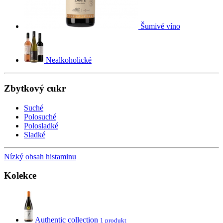
Šumivé víno
Nealkoholické
Zbytkový cukr
Suché
Polosuché
Polosladké
Sladké
Nízký obsah histaminu
Kolekce
Authentic collection
1 produkt