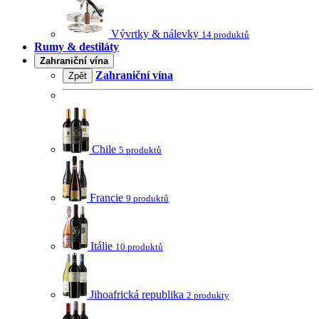
Vývrtky & nálevky
14 produktů
Rumy & destiláty
Zahraniční vína
Zahraniční vína
Zpět
Chile
5 produktů
Francie
9 produktů
Itálie
10 produktů
Jihoafrická republika
2 produkty