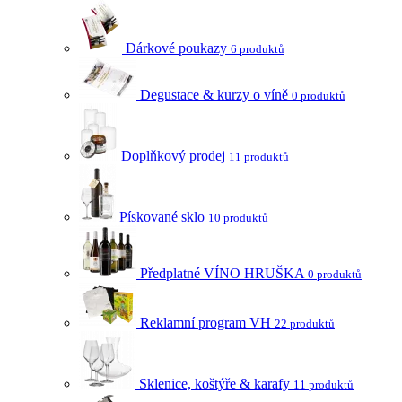
Dárkové poukazy
6 produktů
Degustace & kurzy o víně
0 produktů
Doplňkový prodej
11 produktů
Pískované sklo
10 produktů
Předplatné VÍNO HRUŠKA
0 produktů
Reklamní program VH
22 produktů
Sklenice, koštýře & karafy
11 produktů