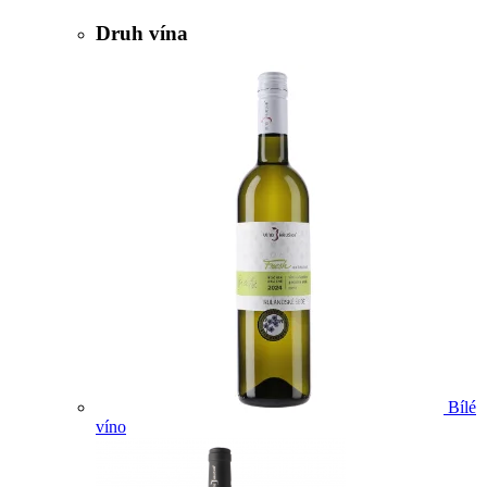
Druh vína
Bílé
víno