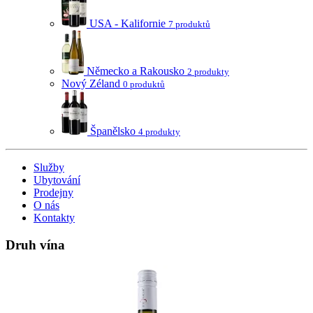
USA - Kalifornie
7 produktů
Německo a Rakousko
2 produkty
Nový Zéland
0 produktů
Španělsko
4 produkty
Služby
Ubytování
Prodejny
O nás
Kontakty
Druh vína