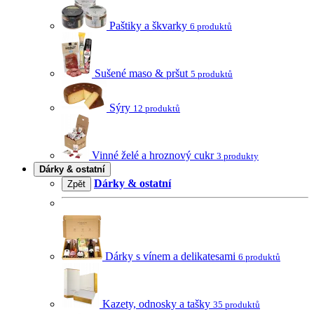
Paštiky a škvarky
6 produktů
Sušené maso & pršut
5 produktů
Sýry
12 produktů
Vinné želé a hroznový cukr
3 produkty
Dárky & ostatní
Dárky & ostatní
Zpět
Dárky s vínem a delikatesami
6 produktů
Kazety, odnosky a tašky
35 produktů