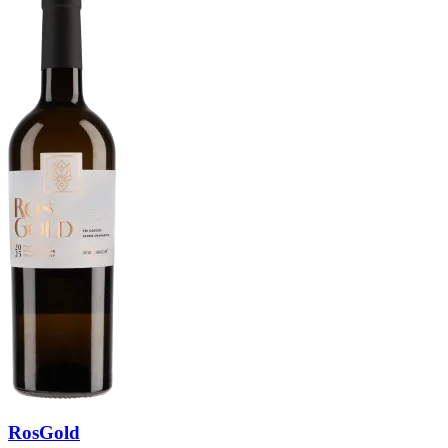
RosGold