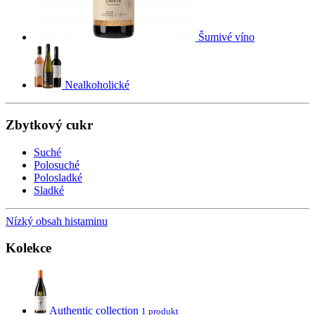
Šumivé víno
Nealkoholické
Zbytkový cukr
Suché
Polosuché
Polosladké
Sladké
Nízký obsah histaminu
Kolekce
Authentic collection
1 produkt