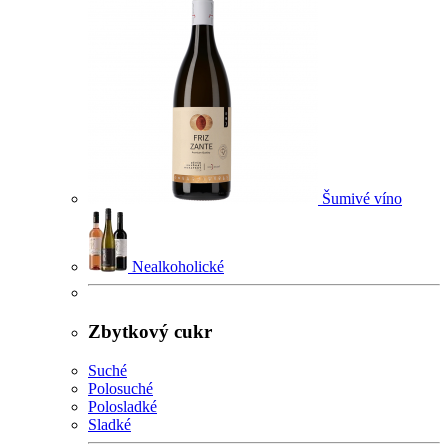
Šumivé víno
Nealkoholické
Zbytkový cukr
Suché
Polosuché
Polosladké
Sladké