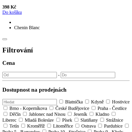
398 Kč
Do košíku
Chenin Blanc
Filtrování
Cena
-
Dostupnost na prodejnách
Blatnička
Kdyně
Hostivice
Brno - Koperníkova
České Budějovice
Praha - Čestlice
Děčín
Jablonec nad Nisou
Jeseník
Kladno
Liberec
Mladá Boleslav
Písek
Slatiňany
Strážnice
Tetín
Kroměříž
Litoměřice
Ostrava
Pardubice
Praha 5 - Barrandov
Praha 10 - Strašnice
Praha 9 - Kbely