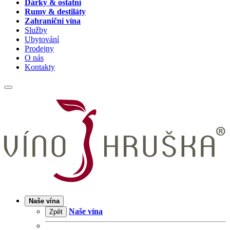
Dárky & ostatní
Rumy & destiláty
Zahraniční vína
Služby
Ubytování
Prodejny
O nás
Kontakty
Naše vína
Naše vína
Zpět