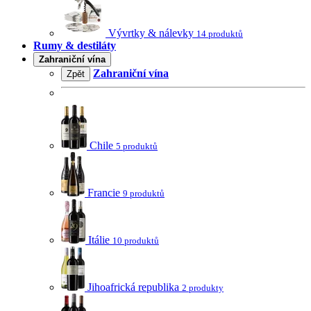
Vývrtky & nálevky
14 produktů
Rumy & destiláty
Zahraniční vína
Zahraniční vína
Zpět
Chile
5 produktů
Francie
9 produktů
Itálie
10 produktů
Jihoafrická republika
2 produkty