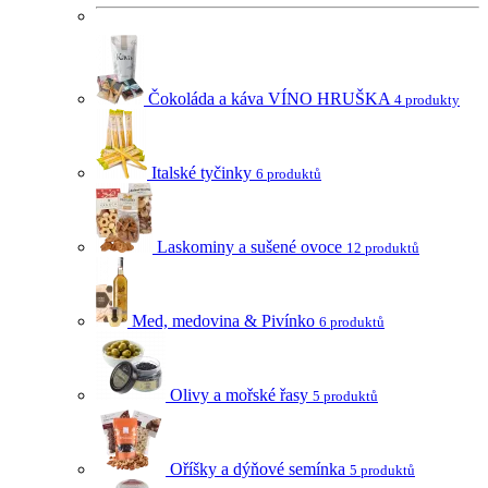
Čokoláda a káva VÍNO HRUŠKA
4 produkty
Italské tyčinky
6 produktů
Laskominy a sušené ovoce
12 produktů
Med, medovina & Pivínko
6 produktů
Olivy a mořské řasy
5 produktů
Oříšky a dýňové semínka
5 produktů