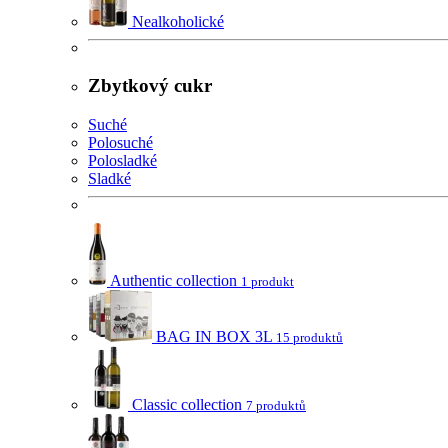
Nealkoholické
Zbytkový cukr
Suché
Polosuché
Polosladké
Sladké
Authentic collection
1 produkt
BAG IN BOX 3L
15 produktů
Classic collection
7 produktů