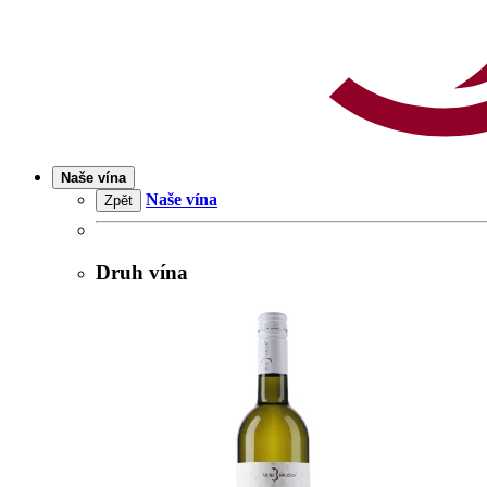
Naše vína
Naše vína
Zpět
Druh vína