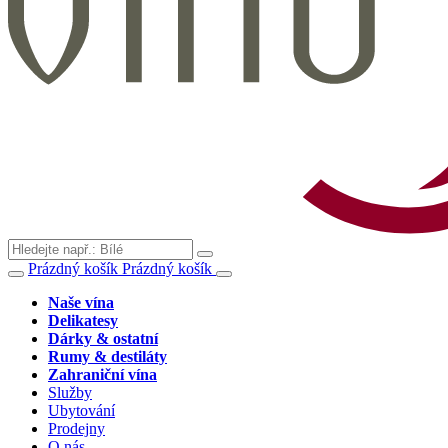
Prázdný košík
Prázdný košík
Naše vína
Delikatesy
Dárky & ostatní
Rumy & destiláty
Zahraniční vína
Služby
Ubytování
Prodejny
O nás