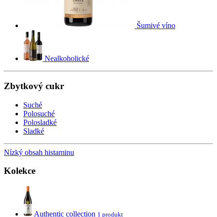
Šumivé víno
Nealkoholické
Zbytkový cukr
Suché
Polosuché
Polosladké
Sladké
Nízký obsah histaminu
Kolekce
Authentic collection
1 produkt