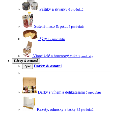
Paštiky a škvarky
6 produktů
Sušené maso & pršut
5 produktů
Sýry
12 produktů
Vinné želé a hroznový cukr
3 produkty
Dárky & ostatní
Dárky & ostatní
Zpět
Dárky s vínem a delikatesami
6 produktů
Kazety, odnosky a tašky
35 produktů