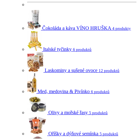
Čokoláda a káva VÍNO HRUŠKA
4 produkty
Italské tyčinky
6 produktů
Laskominy a sušené ovoce
12 produktů
Med, medovina & Pivínko
6 produktů
Olivy a mořské řasy
5 produktů
Oříšky a dýňové semínka
5 produktů