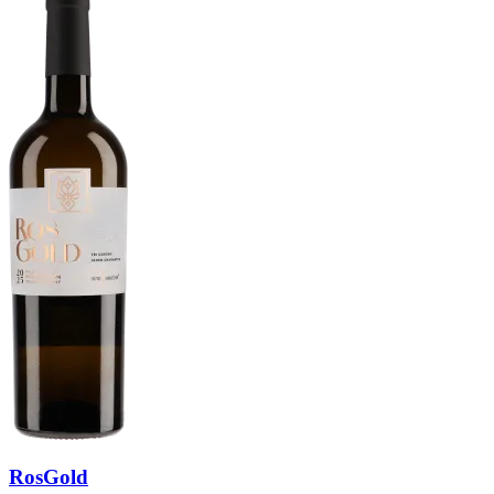
RosGold