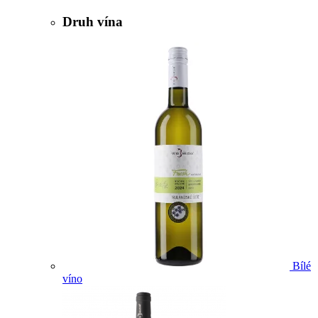
Druh vína
Bílé
víno