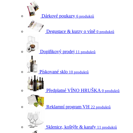
Dárkové poukazy
6 produktů
Degustace & kurzy o víně
0 produktů
Doplňkový prodej
11 produktů
Pískované sklo
10 produktů
Předplatné VÍNO HRUŠKA
0 produktů
Reklamní program VH
22 produktů
Sklenice, koštýře & karafy
11 produktů