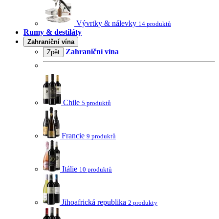
Vývrtky & nálevky
14 produktů
Rumy & destiláty
Zahraniční vína
Zahraniční vína
Zpět
Chile
5 produktů
Francie
9 produktů
Itálie
10 produktů
Jihoafrická republika
2 produkty