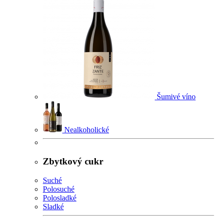
Šumivé víno
Nealkoholické
Zbytkový cukr
Suché
Polosuché
Polosladké
Sladké