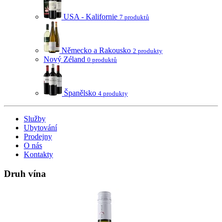
USA - Kalifornie
7 produktů
Německo a Rakousko
2 produkty
Nový Zéland
0 produktů
Španělsko
4 produkty
Služby
Ubytování
Prodejny
O nás
Kontakty
Druh vína