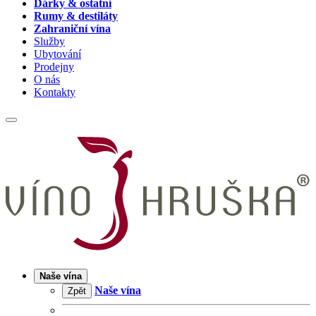
Dárky & ostatní
Rumy & destiláty
Zahraniční vína
Služby
Ubytování
Prodejny
O nás
Kontakty
Naše vína
Naše vína
Zpět