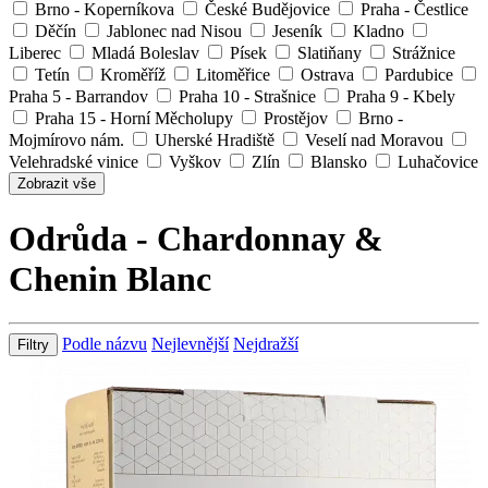
Brno - Koperníkova
České Budějovice
Praha - Čestlice
Děčín
Jablonec nad Nisou
Jeseník
Kladno
Liberec
Mladá Boleslav
Písek
Slatiňany
Strážnice
Tetín
Kroměříž
Litoměřice
Ostrava
Pardubice
Praha 5 - Barrandov
Praha 10 - Strašnice
Praha 9 - Kbely
Praha 15 - Horní Měcholupy
Prostějov
Brno -
Mojmírovo nám.
Uherské Hradiště
Veselí nad Moravou
Velehradské vinice
Vyškov
Zlín
Blansko
Luhačovice
Zobrazit vše
Odrůda - Chardonnay &
Chenin Blanc
Podle názvu
Nejlevnější
Nejdražší
Filtry