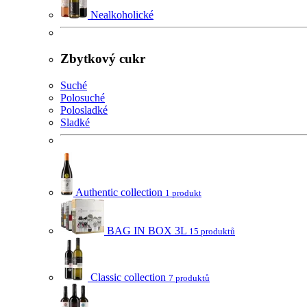
Nealkoholické
Zbytkový cukr
Suché
Polosuché
Polosladké
Sladké
Authentic collection
1 produkt
BAG IN BOX 3L
15 produktů
Classic collection
7 produktů