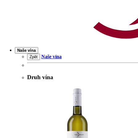
Naše vína
Naše vína
Zpět
Druh vína