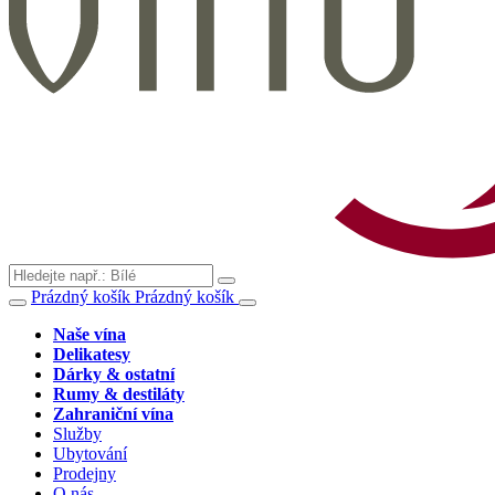
Prázdný košík
Prázdný košík
Naše vína
Delikatesy
Dárky & ostatní
Rumy & destiláty
Zahraniční vína
Služby
Ubytování
Prodejny
O nás