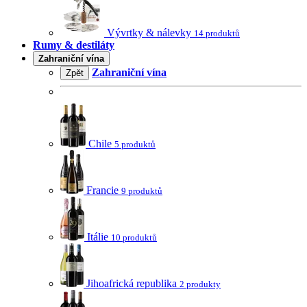
Vývrtky & nálevky
14 produktů
Rumy & destiláty
Zahraniční vína
Zahraniční vína
Zpět
Chile
5 produktů
Francie
9 produktů
Itálie
10 produktů
Jihoafrická republika
2 produkty