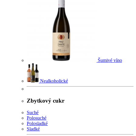
Šumivé víno
Nealkoholické
Zbytkový cukr
Suché
Polosuché
Polosladké
Sladké