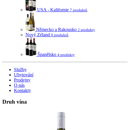
USA - Kalifornie
7 produktů
Německo a Rakousko
2 produkty
Nový Zéland
0 produktů
Španělsko
4 produkty
Služby
Ubytování
Prodejny
O nás
Kontakty
Druh vína