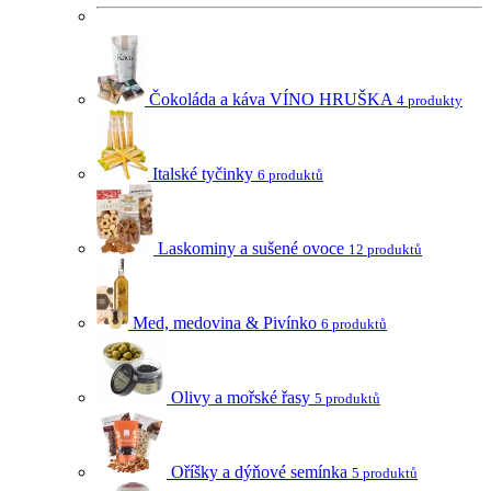
Čokoláda a káva VÍNO HRUŠKA
4 produkty
Italské tyčinky
6 produktů
Laskominy a sušené ovoce
12 produktů
Med, medovina & Pivínko
6 produktů
Olivy a mořské řasy
5 produktů
Oříšky a dýňové semínka
5 produktů