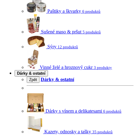
Paštiky a škvarky
6 produktů
Sušené maso & pršut
5 produktů
Sýry
12 produktů
Vinné želé a hroznový cukr
3 produkty
Dárky & ostatní
Dárky & ostatní
Zpět
Dárky s vínem a delikatesami
6 produktů
Kazety, odnosky a tašky
35 produktů