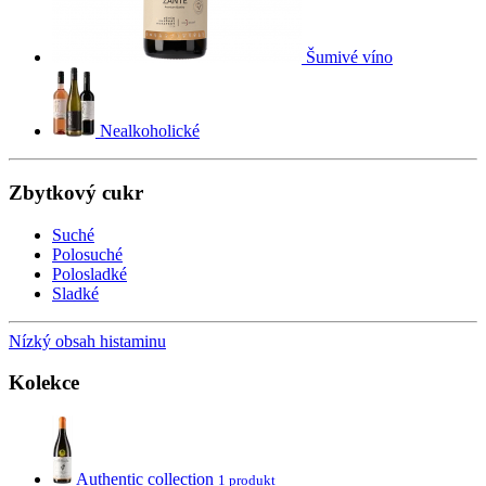
Šumivé víno
Nealkoholické
Zbytkový cukr
Suché
Polosuché
Polosladké
Sladké
Nízký obsah histaminu
Kolekce
Authentic collection
1 produkt