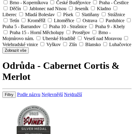
Brno - Koperníkova
České Budějovice
Praha - Čestlice
Děčín
Jablonec nad Nisou
Jeseník
Kladno
Liberec
Mladá Boleslav
Písek
Slatiňany
Strážnice
Tetín
Kroměříž
Litoměřice
Ostrava
Pardubice
Praha 5 - Barrandov
Praha 10 - Strašnice
Praha 9 - Kbely
Praha 15 - Horní Měcholupy
Prostějov
Brno -
Mojmírovo nám.
Uherské Hradiště
Veselí nad Moravou
Velehradské vinice
Vyškov
Zlín
Blansko
Luhačovice
Zobrazit vše
Odrůda - Cabernet Cortis &
Merlot
Podle názvu
Nejlevnější
Nejdražší
Filtry