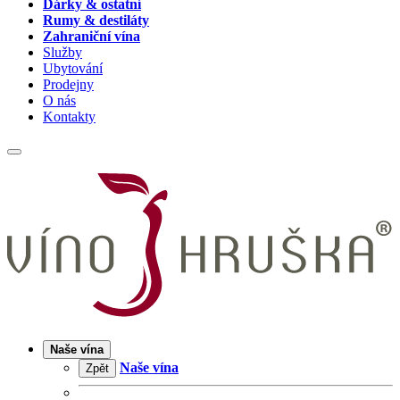
Dárky & ostatní
Rumy & destiláty
Zahraniční vína
Služby
Ubytování
Prodejny
O nás
Kontakty
Naše vína
Naše vína
Zpět