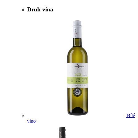
Druh vína
Bílé
víno