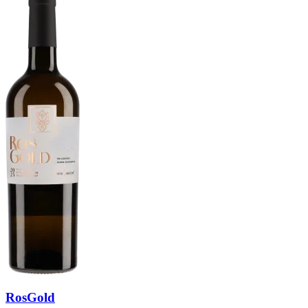
RosGold