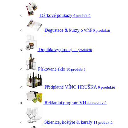
Dárkové poukazy
6 produktů
Degustace & kurzy o víně
0 produktů
Doplňkový prodej
11 produktů
Pískované sklo
10 produktů
Předplatné VÍNO HRUŠKA
0 produktů
Reklamní program VH
22 produktů
Sklenice, koštýře & karafy
11 produktů