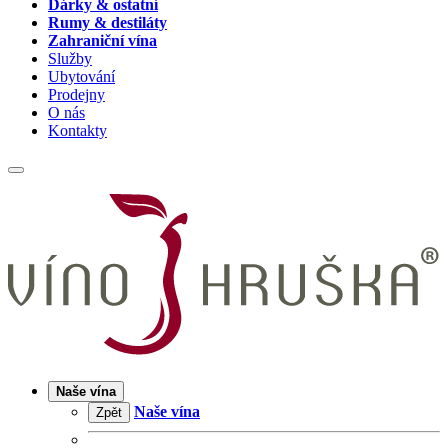
Dárky & ostatní
Rumy & destiláty
Zahraniční vína
Služby
Ubytování
Prodejny
O nás
Kontakty
Naše vína
Naše vína
Zpět