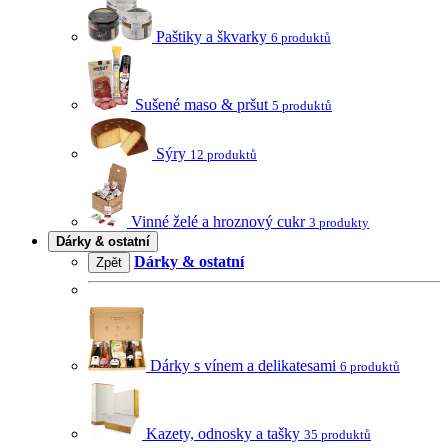
Paštiky a škvarky
6 produktů
Sušené maso & pršut
5 produktů
Sýry
12 produktů
Vinné želé a hroznový cukr
3 produkty
Dárky & ostatní
Dárky & ostatní
Zpět
Dárky s vínem a delikatesami
6 produktů
Kazety, odnosky a tašky
35 produktů