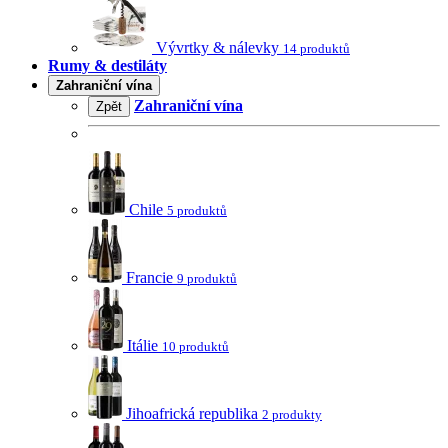
Vývrtky & nálevky
14 produktů
Rumy & destiláty
Zahraniční vína
Zahraniční vína
Zpět
Chile
5 produktů
Francie
9 produktů
Itálie
10 produktů
Jihoafrická republika
2 produkty