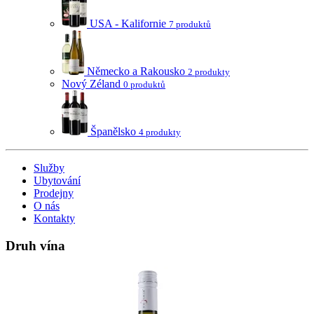
USA - Kalifornie
7 produktů
Německo a Rakousko
2 produkty
Nový Zéland
0 produktů
Španělsko
4 produkty
Služby
Ubytování
Prodejny
O nás
Kontakty
Druh vína