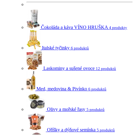
Čokoláda a káva VÍNO HRUŠKA
4 produkty
Italské tyčinky
6 produktů
Laskominy a sušené ovoce
12 produktů
Med, medovina & Pivínko
6 produktů
Olivy a mořské řasy
5 produktů
Oříšky a dýňové semínka
5 produktů