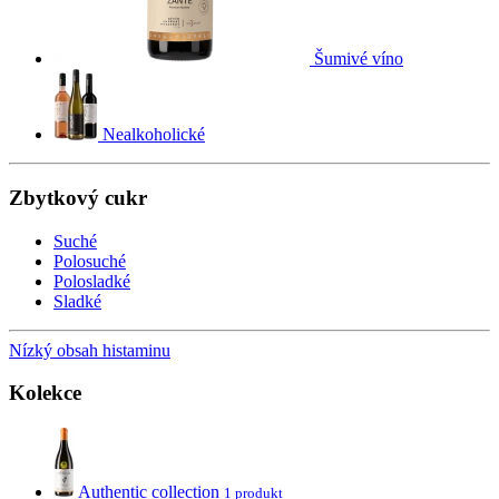
Šumivé víno
Nealkoholické
Zbytkový cukr
Suché
Polosuché
Polosladké
Sladké
Nízký obsah histaminu
Kolekce
Authentic collection
1 produkt