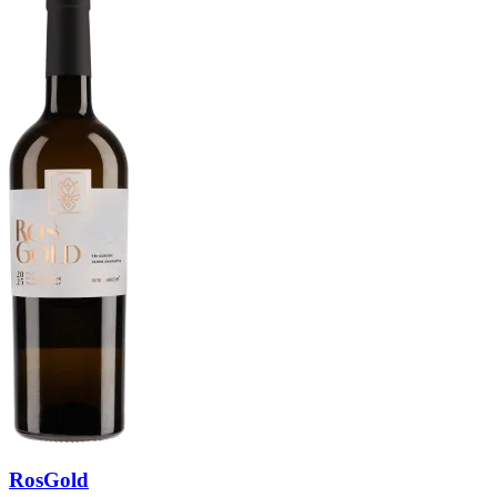
RosGold