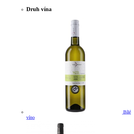
Druh vína
Bílé
víno