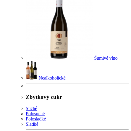
Šumivé víno
Nealkoholické
Zbytkový cukr
Suché
Polosuché
Polosladké
Sladké