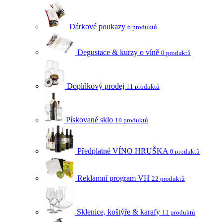
Dárkové poukazy
6 produktů
Degustace & kurzy o víně
0 produktů
Doplňkový prodej
11 produktů
Pískované sklo
10 produktů
Předplatné VÍNO HRUŠKA
0 produktů
Reklamní program VH
22 produktů
Sklenice, koštýře & karafy
11 produktů