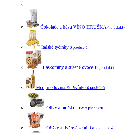
Čokoláda a káva VÍNO HRUŠKA
4 produkty
Italské tyčinky
6 produktů
Laskominy a sušené ovoce
12 produktů
Med, medovina & Pivínko
6 produktů
Olivy a mořské řasy
5 produktů
Oříšky a dýňové semínka
5 produktů