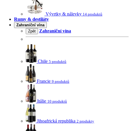
Vývrtky & nálevky
14 produktů
Rumy & destiláty
Zahraniční vína
Zahraniční vína
Zpět
Chile
5 produktů
Francie
9 produktů
Itálie
10 produktů
Jihoafrická republika
2 produkty