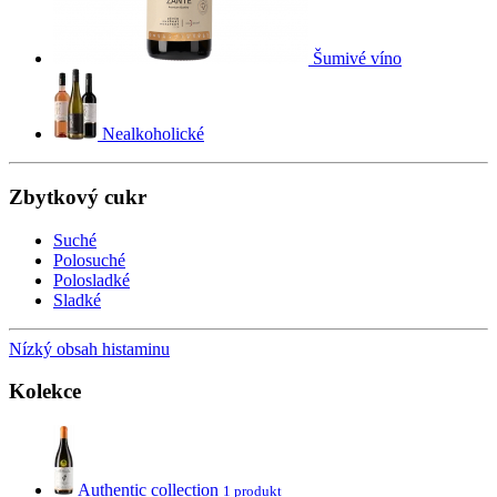
Šumivé víno
Nealkoholické
Zbytkový cukr
Suché
Polosuché
Polosladké
Sladké
Nízký obsah histaminu
Kolekce
Authentic collection
1 produkt