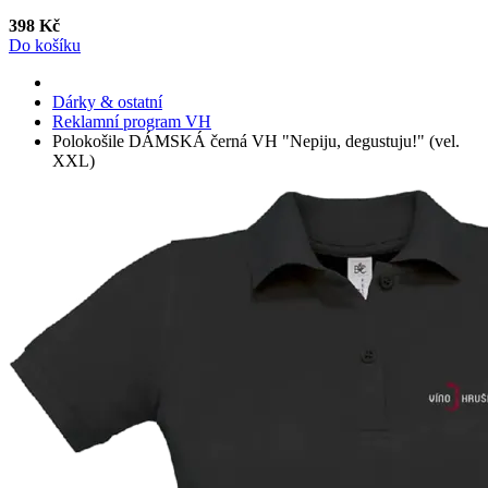
398 Kč
Do košíku
Dárky & ostatní
Reklamní program VH
Polokošile DÁMSKÁ černá VH "Nepiju, degustuju!" (vel.
XXL)