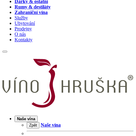
Dárky & ostatní
Rumy & destiláty
Zahraniční vína
Služby
Ubytování
Prodejny
O nás
Kontakty
Naše vína
Naše vína
Zpět