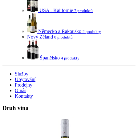
USA - Kalifornie
7 produktů
Německo a Rakousko
2 produkty
Nový Zéland
0 produktů
Španělsko
4 produkty
Služby
Ubytování
Prodejny
O nás
Kontakty
Druh vína