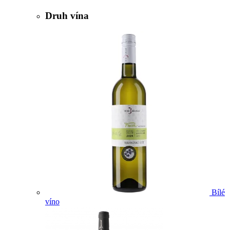
Druh vína
Bílé
víno