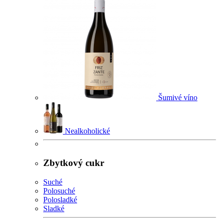
Šumivé víno
Nealkoholické
Zbytkový cukr
Suché
Polosuché
Polosladké
Sladké