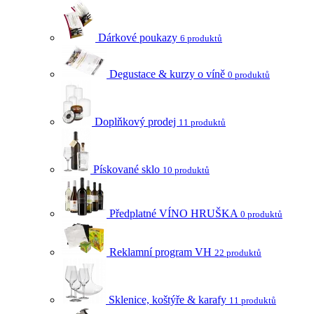
Dárkové poukazy
6 produktů
Degustace & kurzy o víně
0 produktů
Doplňkový prodej
11 produktů
Pískované sklo
10 produktů
Předplatné VÍNO HRUŠKA
0 produktů
Reklamní program VH
22 produktů
Sklenice, koštýře & karafy
11 produktů