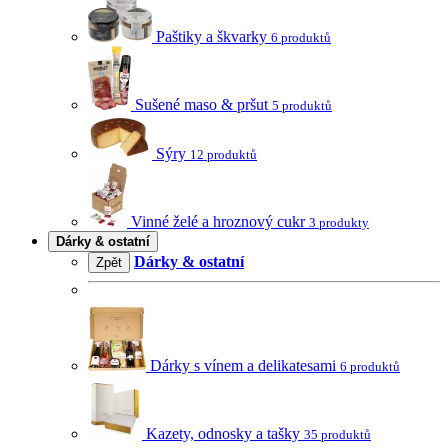
Paštiky a škvarky
6 produktů
Sušené maso & pršut
5 produktů
Sýry
12 produktů
Vinné želé a hroznový cukr
3 produkty
Dárky & ostatní
Dárky & ostatní
Zpět
Dárky s vínem a delikatesami
6 produktů
Kazety, odnosky a tašky
35 produktů