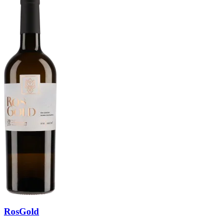
RosGold