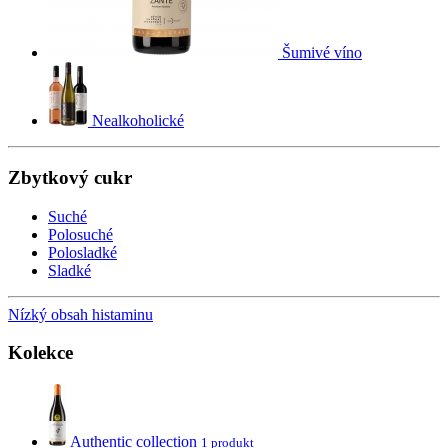
Šumivé víno
Nealkoholické
Zbytkový cukr
Suché
Polosuché
Polosladké
Sladké
Nízký obsah histaminu
Kolekce
Authentic collection
1 produkt