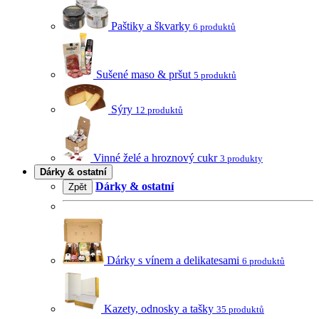
Paštiky a škvarky
6 produktů
Sušené maso & pršut
5 produktů
Sýry
12 produktů
Vinné želé a hroznový cukr
3 produkty
Dárky & ostatní
Dárky & ostatní
Zpět
Dárky s vínem a delikatesami
6 produktů
Kazety, odnosky a tašky
35 produktů