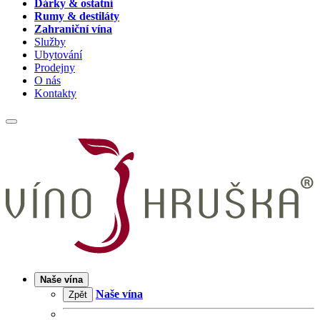
Dárky & ostatní
Rumy & destiláty
Zahraniční vína
Služby
Ubytování
Prodejny
O nás
Kontakty
Naše vína
Naše vína
Zpět