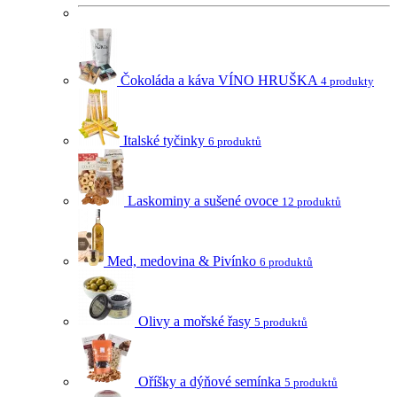
Čokoláda a káva VÍNO HRUŠKA
4 produkty
Italské tyčinky
6 produktů
Laskominy a sušené ovoce
12 produktů
Med, medovina & Pivínko
6 produktů
Olivy a mořské řasy
5 produktů
Oříšky a dýňové semínka
5 produktů