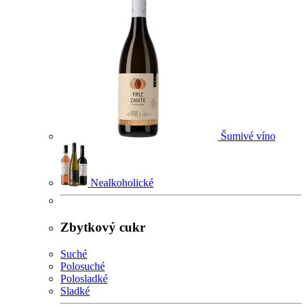
Šumivé víno
Nealkoholické
Zbytkový cukr
Suché
Polosuché
Polosladké
Sladké