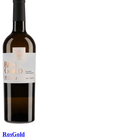
RosGold