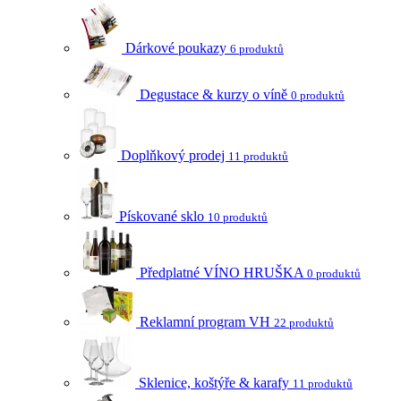
Dárkové poukazy
6 produktů
Degustace & kurzy o víně
0 produktů
Doplňkový prodej
11 produktů
Pískované sklo
10 produktů
Předplatné VÍNO HRUŠKA
0 produktů
Reklamní program VH
22 produktů
Sklenice, koštýře & karafy
11 produktů