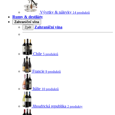
Vývrtky & nálevky
14 produktů
Rumy & destiláty
Zahraniční vína
Zahraniční vína
Zpět
Chile
5 produktů
Francie
9 produktů
Itálie
10 produktů
Jihoafrická republika
2 produkty