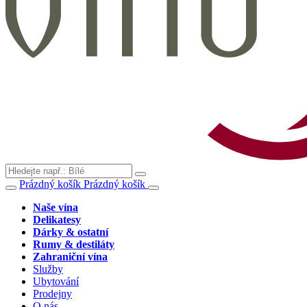
Prázdný košík
Prázdný košík
Naše vína
Delikatesy
Dárky & ostatní
Rumy & destiláty
Zahraniční vína
Služby
Ubytování
Prodejny
O nás