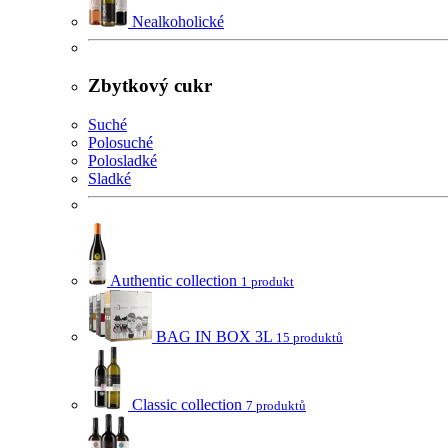
Nealkoholické
Zbytkový cukr
Suché
Polosuché
Polosladké
Sladké
Authentic collection
1 produkt
BAG IN BOX 3L
15 produktů
Classic collection
7 produktů