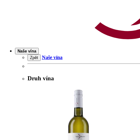
Naše vína
Naše vína
Zpět
Druh vína