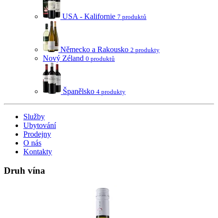
USA - Kalifornie
7 produktů
Německo a Rakousko
2 produkty
Nový Zéland
0 produktů
Španělsko
4 produkty
Služby
Ubytování
Prodejny
O nás
Kontakty
Druh vína