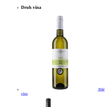
Druh vína
Bílé
víno