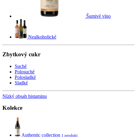
Šumivé víno
Nealkoholické
Zbytkový cukr
Suché
Polosuché
Polosladké
Sladké
Nízký obsah histaminu
Kolekce
Authentic collection
1 produkt