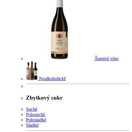
Šumivé víno
Nealkoholické
Zbytkový cukr
Suché
Polosuché
Polosladké
Sladké