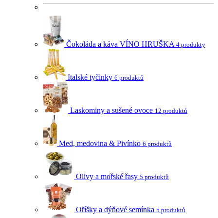
Čokoláda a káva VÍNO HRUŠKA
4 produkty
Italské tyčinky
6 produktů
Laskominy a sušené ovoce
12 produktů
Med, medovina & Pivínko
6 produktů
Olivy a mořské řasy
5 produktů
Oříšky a dýňové semínka
5 produktů