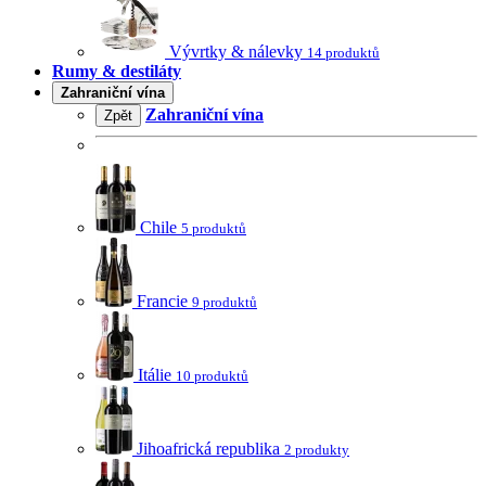
Vývrtky & nálevky
14 produktů
Rumy & destiláty
Zahraniční vína
Zahraniční vína
Zpět
Chile
5 produktů
Francie
9 produktů
Itálie
10 produktů
Jihoafrická republika
2 produkty