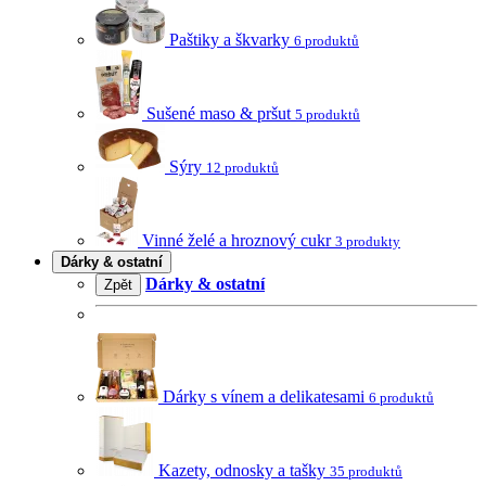
Paštiky a škvarky
6 produktů
Sušené maso & pršut
5 produktů
Sýry
12 produktů
Vinné želé a hroznový cukr
3 produkty
Dárky & ostatní
Dárky & ostatní
Zpět
Dárky s vínem a delikatesami
6 produktů
Kazety, odnosky a tašky
35 produktů