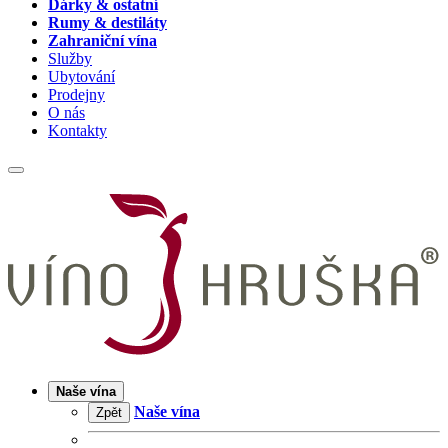
Dárky & ostatní
Rumy & destiláty
Zahraniční vína
Služby
Ubytování
Prodejny
O nás
Kontakty
Naše vína
Naše vína
Zpět