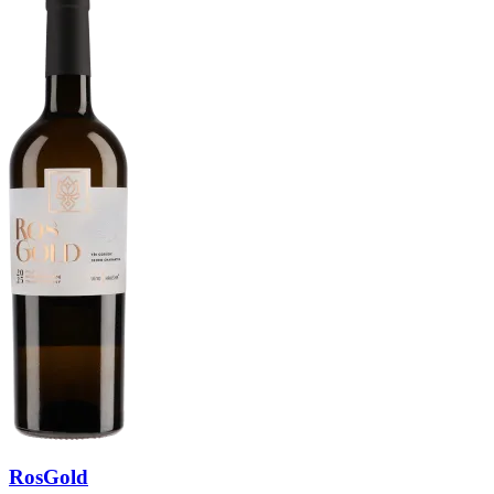
RosGold