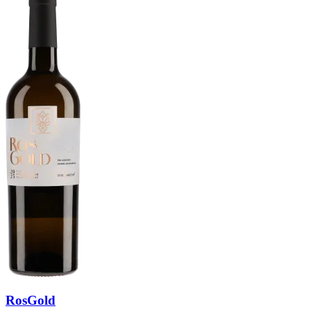
RosGold