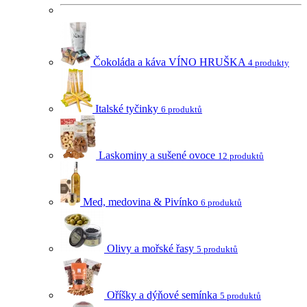
Čokoláda a káva VÍNO HRUŠKA
4 produkty
Italské tyčinky
6 produktů
Laskominy a sušené ovoce
12 produktů
Med, medovina & Pivínko
6 produktů
Olivy a mořské řasy
5 produktů
Oříšky a dýňové semínka
5 produktů