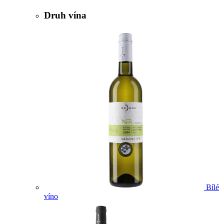
Druh vína
Bílé
víno