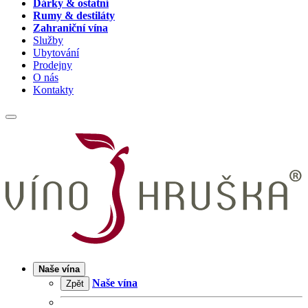
Dárky & ostatní
Rumy & destiláty
Zahraniční vína
Služby
Ubytování
Prodejny
O nás
Kontakty
Naše vína
Naše vína
Zpět