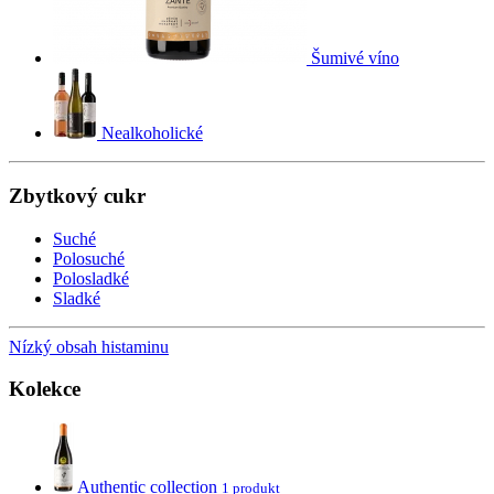
Šumivé víno
Nealkoholické
Zbytkový cukr
Suché
Polosuché
Polosladké
Sladké
Nízký obsah histaminu
Kolekce
Authentic collection
1 produkt