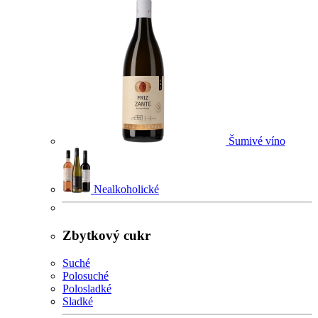
Šumivé víno
Nealkoholické
Zbytkový cukr
Suché
Polosuché
Polosladké
Sladké