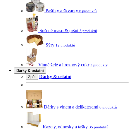
Paštiky a škvarky
6 produktů
Sušené maso & pršut
5 produktů
Sýry
12 produktů
Vinné želé a hroznový cukr
3 produkty
Dárky & ostatní
Dárky & ostatní
Zpět
Dárky s vínem a delikatesami
6 produktů
Kazety, odnosky a tašky
35 produktů