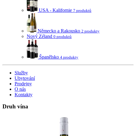
USA - Kalifornie
7 produktů
Německo a Rakousko
2 produkty
Nový Zéland
0 produktů
Španělsko
4 produkty
Služby
Ubytování
Prodejny
O nás
Kontakty
Druh vína