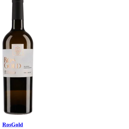
RosGold