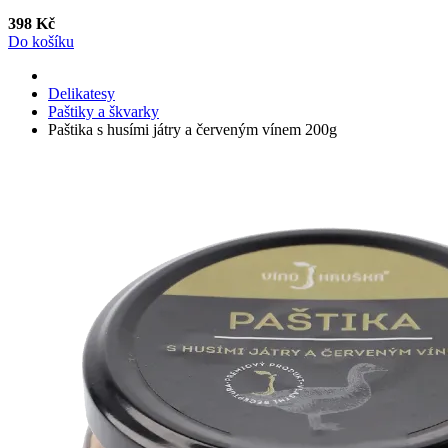
398 Kč
Do košíku
Delikatesy
Paštiky a škvarky
Paštika s husími játry a červeným vínem 200g