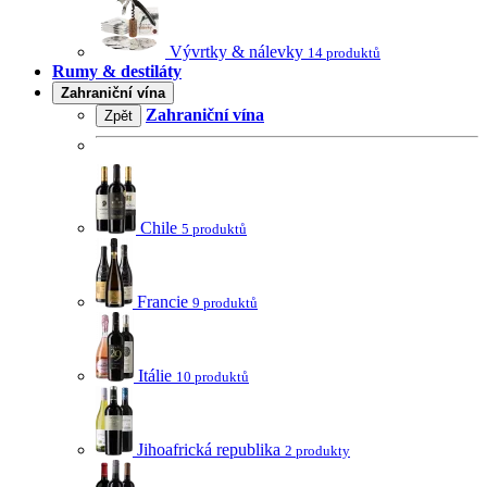
Vývrtky & nálevky
14 produktů
Rumy & destiláty
Zahraniční vína
Zahraniční vína
Zpět
Chile
5 produktů
Francie
9 produktů
Itálie
10 produktů
Jihoafrická republika
2 produkty