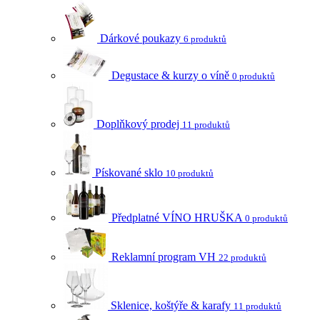
Dárkové poukazy
6 produktů
Degustace & kurzy o víně
0 produktů
Doplňkový prodej
11 produktů
Pískované sklo
10 produktů
Předplatné VÍNO HRUŠKA
0 produktů
Reklamní program VH
22 produktů
Sklenice, koštýře & karafy
11 produktů