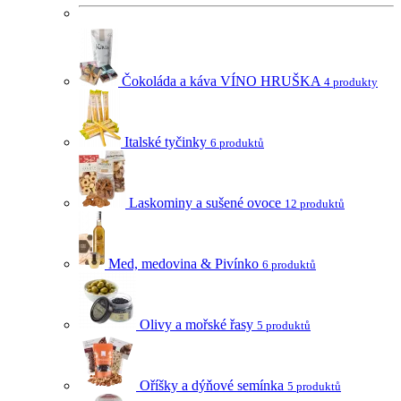
Čokoláda a káva VÍNO HRUŠKA
4 produkty
Italské tyčinky
6 produktů
Laskominy a sušené ovoce
12 produktů
Med, medovina & Pivínko
6 produktů
Olivy a mořské řasy
5 produktů
Oříšky a dýňové semínka
5 produktů