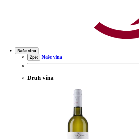
Naše vína
Naše vína
Zpět
Druh vína