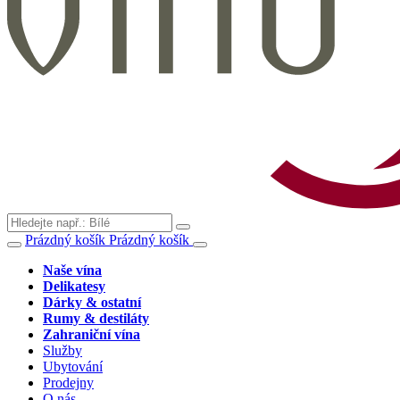
Prázdný košík
Prázdný košík
Naše vína
Delikatesy
Dárky & ostatní
Rumy & destiláty
Zahraniční vína
Služby
Ubytování
Prodejny
O nás