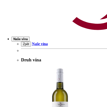
Naše vína
Naše vína
Zpět
Druh vína