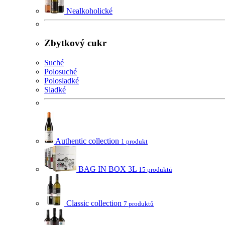
Nealkoholické
Zbytkový cukr
Suché
Polosuché
Polosladké
Sladké
Authentic collection
1 produkt
BAG IN BOX 3L
15 produktů
Classic collection
7 produktů