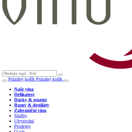
Prázdný košík
Prázdný košík
Naše vína
Delikatesy
Dárky & ostatní
Rumy & destiláty
Zahraniční vína
Služby
Ubytování
Prodejny
O nás