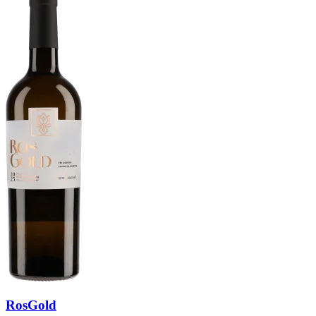
RosGold