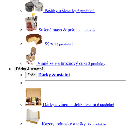
Paštiky a škvarky
6 produktů
Sušené maso & pršut
5 produktů
Sýry
12 produktů
Vinné želé a hroznový cukr
3 produkty
Dárky & ostatní
Dárky & ostatní
Zpět
Dárky s vínem a delikatesami
6 produktů
Kazety, odnosky a tašky
35 produktů