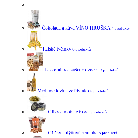
Čokoláda a káva VÍNO HRUŠKA
4 produkty
Italské tyčinky
6 produktů
Laskominy a sušené ovoce
12 produktů
Med, medovina & Pivínko
6 produktů
Olivy a mořské řasy
5 produktů
Oříšky a dýňové semínka
5 produktů