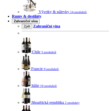
Vývrtky & nálevky
14 produktů
Rumy & destiláty
Zahraniční vína
Zahraniční vína
Zpět
Chile
5 produktů
Francie
9 produktů
Itálie
10 produktů
Jihoafrická republika
2 produkty