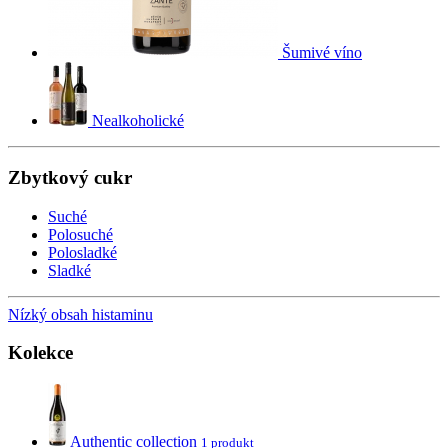
Šumivé víno
Nealkoholické
Zbytkový cukr
Suché
Polosuché
Polosladké
Sladké
Nízký obsah histaminu
Kolekce
Authentic collection
1 produkt