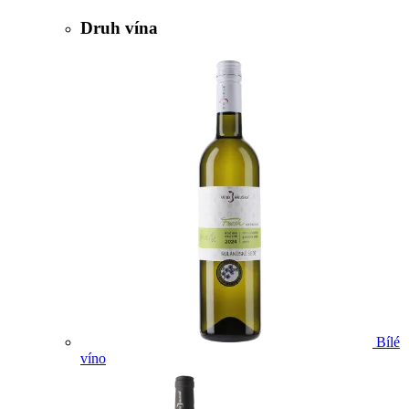
Druh vína
Bílé
víno