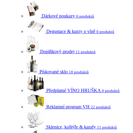
Dárkové poukazy
6 produktů
Degustace & kurzy o víně
0 produktů
Doplňkový prodej
11 produktů
Pískované sklo
10 produktů
Předplatné VÍNO HRUŠKA
0 produktů
Reklamní program VH
22 produktů
Sklenice, koštýře & karafy
11 produktů