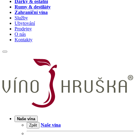
Dárky & ostatní
Rumy & destiláty
Zahraniční vína
Služby
Ubytování
Prodejny
O nás
Kontakty
Naše vína
Naše vína
Zpět