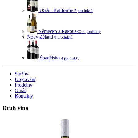
USA - Kalifornie
7 produktů
Německo a Rakousko
2 produkty
Nový Zéland
0 produktů
Španělsko
4 produkty
Služby
Ubytování
Prodejny
O nás
Kontakty
Druh vína