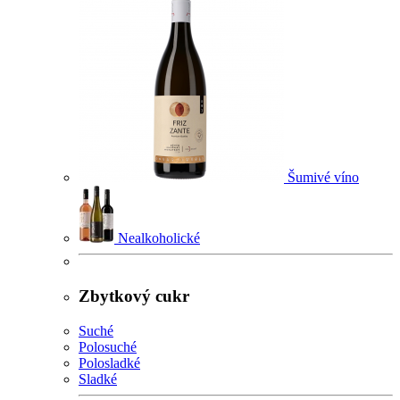
Šumivé víno
Nealkoholické
Zbytkový cukr
Suché
Polosuché
Polosladké
Sladké