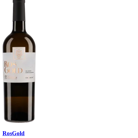
RosGold