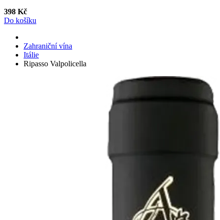
398 Kč
Do košíku
Zahraniční vína
Itálie
Ripasso Valpolicella