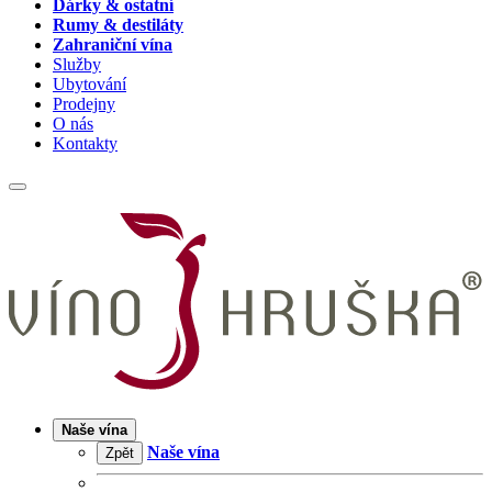
Dárky & ostatní
Rumy & destiláty
Zahraniční vína
Služby
Ubytování
Prodejny
O nás
Kontakty
Naše vína
Naše vína
Zpět