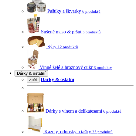
Paštiky a škvarky
6 produktů
Sušené maso & pršut
5 produktů
Sýry
12 produktů
Vinné želé a hroznový cukr
3 produkty
Dárky & ostatní
Dárky & ostatní
Zpět
Dárky s vínem a delikatesami
6 produktů
Kazety, odnosky a tašky
35 produktů