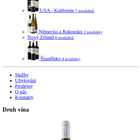
USA - Kalifornie
7 produktů
Německo a Rakousko
2 produkty
Nový Zéland
0 produktů
Španělsko
4 produkty
Služby
Ubytování
Prodejny
O nás
Kontakty
Druh vína