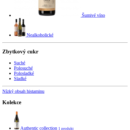
Šumivé víno
Nealkoholické
Zbytkový cukr
Suché
Polosuché
Polosladké
Sladké
Nízký obsah histaminu
Kolekce
Authentic collection
1 produkt