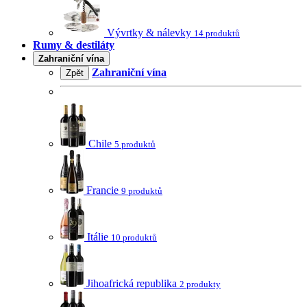
Vývrtky & nálevky
14 produktů
Rumy & destiláty
Zahraniční vína
Zahraniční vína
Zpět
Chile
5 produktů
Francie
9 produktů
Itálie
10 produktů
Jihoafrická republika
2 produkty