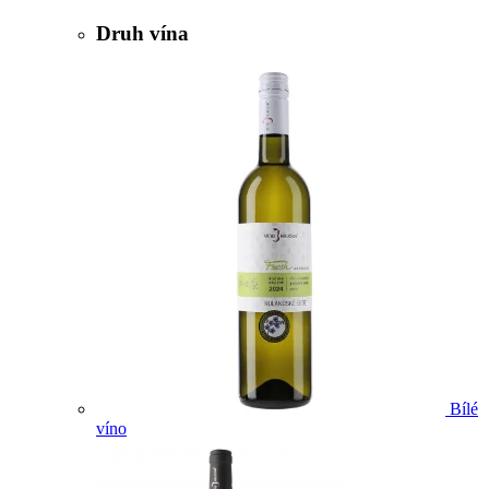
Druh vína
Bílé
víno