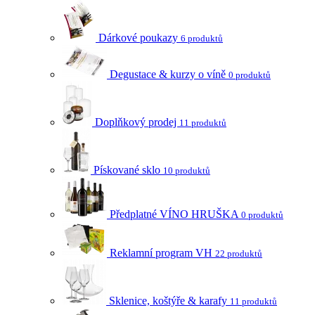
Dárkové poukazy
6 produktů
Degustace & kurzy o víně
0 produktů
Doplňkový prodej
11 produktů
Pískované sklo
10 produktů
Předplatné VÍNO HRUŠKA
0 produktů
Reklamní program VH
22 produktů
Sklenice, koštýře & karafy
11 produktů