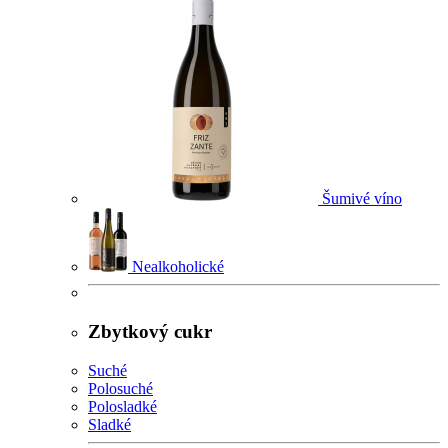
Šumivé víno
Nealkoholické
Zbytkový cukr
Suché
Polosuché
Polosladké
Sladké