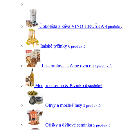
Čokoláda a káva VÍNO HRUŠKA
4 produkty
Italské tyčinky
6 produktů
Laskominy a sušené ovoce
12 produktů
Med, medovina & Pivínko
6 produktů
Olivy a mořské řasy
5 produktů
Oříšky a dýňové semínka
5 produktů