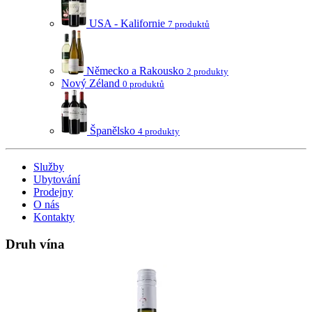
USA - Kalifornie
7 produktů
Německo a Rakousko
2 produkty
Nový Zéland
0 produktů
Španělsko
4 produkty
Služby
Ubytování
Prodejny
O nás
Kontakty
Druh vína