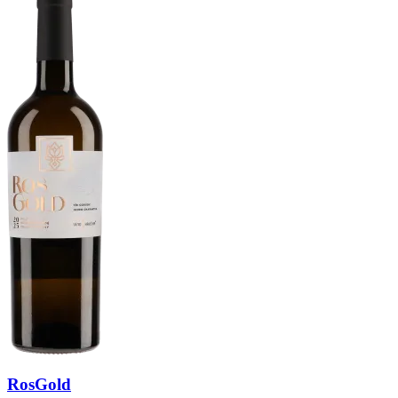
RosGold