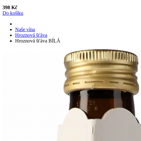
398 Kč
Do košíku
Naše vína
Hroznová šťáva
Hroznová šťáva BÍLÁ