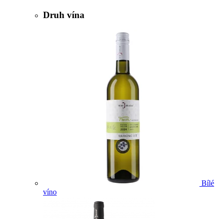
Druh vína
Bílé
víno