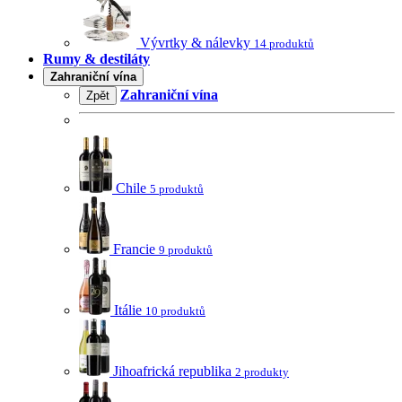
Vývrtky & nálevky
14 produktů
Rumy & destiláty
Zahraniční vína
Zahraniční vína
Zpět
Chile
5 produktů
Francie
9 produktů
Itálie
10 produktů
Jihoafrická republika
2 produkty