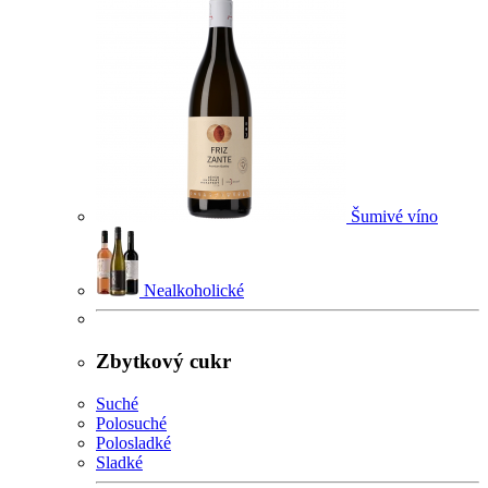
Šumivé víno
Nealkoholické
Zbytkový cukr
Suché
Polosuché
Polosladké
Sladké