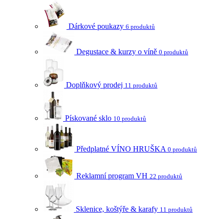
Dárkové poukazy
6 produktů
Degustace & kurzy o víně
0 produktů
Doplňkový prodej
11 produktů
Pískované sklo
10 produktů
Předplatné VÍNO HRUŠKA
0 produktů
Reklamní program VH
22 produktů
Sklenice, koštýře & karafy
11 produktů