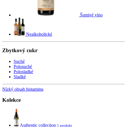
Šumivé víno
Nealkoholické
Zbytkový cukr
Suché
Polosuché
Polosladké
Sladké
Nízký obsah histaminu
Kolekce
Authentic collection
1 produkt