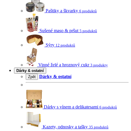
Paštiky a škvarky
6 produktů
Sušené maso & pršut
5 produktů
Sýry
12 produktů
Vinné želé a hroznový cukr
3 produkty
Dárky & ostatní
Dárky & ostatní
Zpět
Dárky s vínem a delikatesami
6 produktů
Kazety, odnosky a tašky
35 produktů