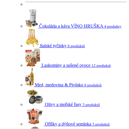
Čokoláda a káva VÍNO HRUŠKA
4 produkty
Italské tyčinky
6 produktů
Laskominy a sušené ovoce
12 produktů
Med, medovina & Pivínko
6 produktů
Olivy a mořské řasy
5 produktů
Oříšky a dýňové semínka
5 produktů