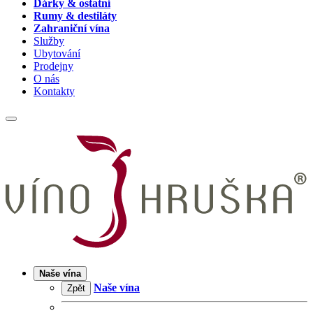
Dárky & ostatní
Rumy & destiláty
Zahraniční vína
Služby
Ubytování
Prodejny
O nás
Kontakty
Naše vína
Naše vína
Zpět