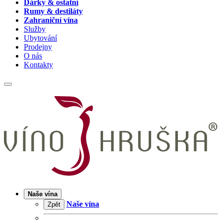
Dárky & ostatní
Rumy & destiláty
Zahraniční vína
Služby
Ubytování
Prodejny
O nás
Kontakty
Naše vína
Naše vína
Zpět