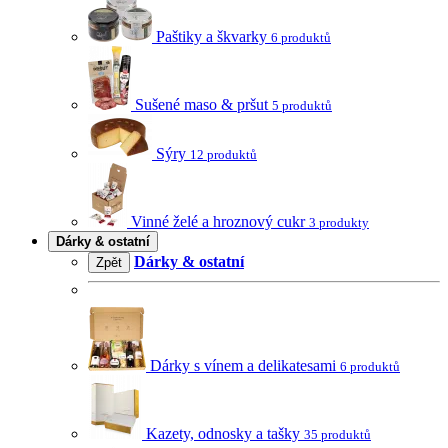
Paštiky a škvarky
6 produktů
Sušené maso & pršut
5 produktů
Sýry
12 produktů
Vinné želé a hroznový cukr
3 produkty
Dárky & ostatní
Dárky & ostatní
Zpět
Dárky s vínem a delikatesami
6 produktů
Kazety, odnosky a tašky
35 produktů