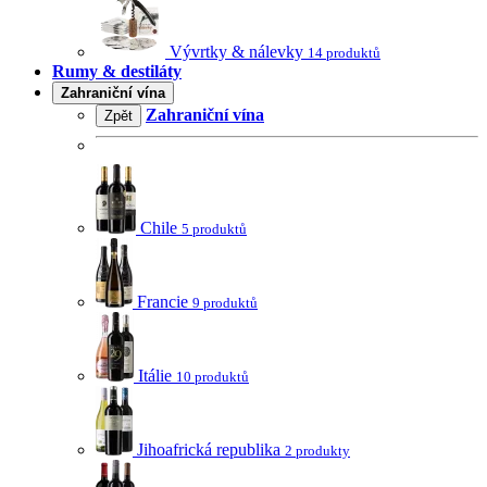
Vývrtky & nálevky
14 produktů
Rumy & destiláty
Zahraniční vína
Zahraniční vína
Zpět
Chile
5 produktů
Francie
9 produktů
Itálie
10 produktů
Jihoafrická republika
2 produkty