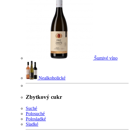
Šumivé víno
Nealkoholické
Zbytkový cukr
Suché
Polosuché
Polosladké
Sladké