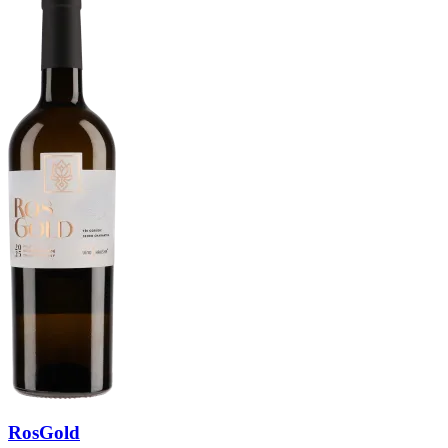
RosGold