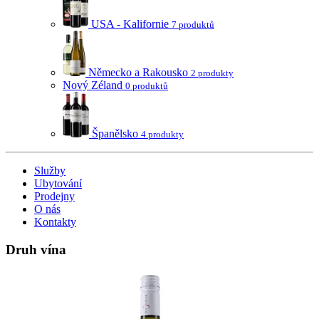
USA - Kalifornie
7 produktů
Německo a Rakousko
2 produkty
Nový Zéland
0 produktů
Španělsko
4 produkty
Služby
Ubytování
Prodejny
O nás
Kontakty
Druh vína