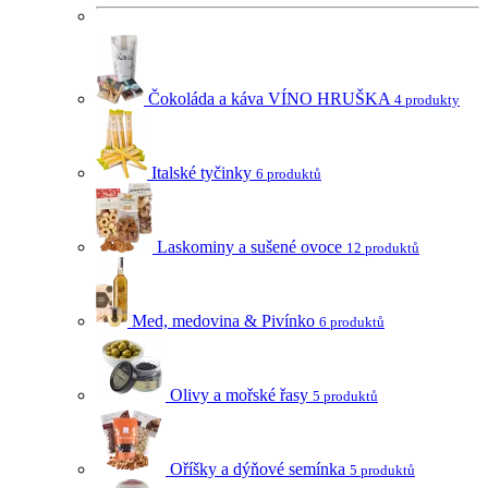
Čokoláda a káva VÍNO HRUŠKA
4 produkty
Italské tyčinky
6 produktů
Laskominy a sušené ovoce
12 produktů
Med, medovina & Pivínko
6 produktů
Olivy a mořské řasy
5 produktů
Oříšky a dýňové semínka
5 produktů