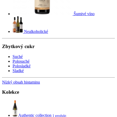
Šumivé víno
Nealkoholické
Zbytkový cukr
Suché
Polosuché
Polosladké
Sladké
Nízký obsah histaminu
Kolekce
Authentic collection
1 produkt