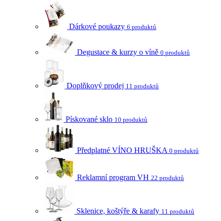
Dárkové poukazy
6 produktů
Degustace & kurzy o víně
0 produktů
Doplňkový prodej
11 produktů
Pískované sklo
10 produktů
Předplatné VÍNO HRUŠKA
0 produktů
Reklamní program VH
22 produktů
Sklenice, koštýře & karafy
11 produktů