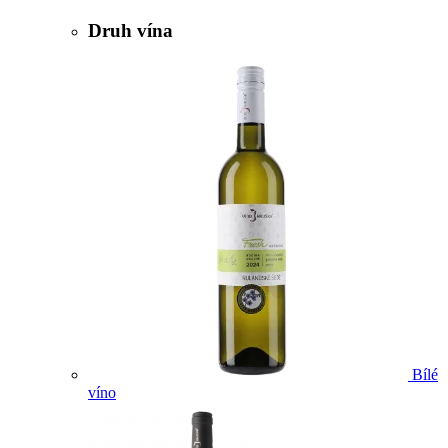
Druh vína
Bílé
víno